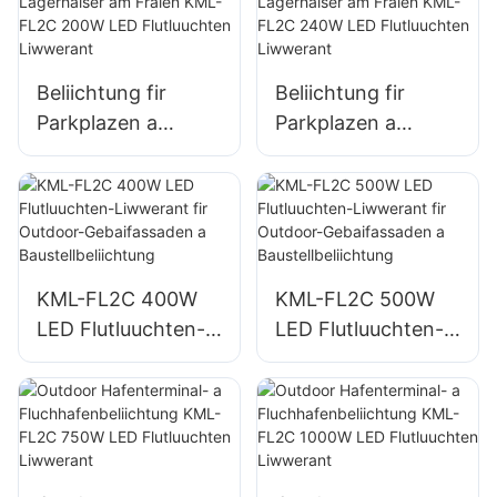
Reklammtafele a
Beräichbeliichtung
grouss
Schëlderbeliichtung
Beliichtung fir
Beliichtung fir
Parkplazen a
Parkplazen a
Lagerhaiser am
Lagerhaiser am
Fräien KML-FL2C
Fräien KML-FL2C
200W LED
240W LED
Flutluuchten
Flutluuchten
Liwwerant
Liwwerant
KML-FL2C 400W
KML-FL2C 500W
LED Flutluuchten-
LED Flutluuchten-
Liwwerant fir
Liwwerant fir
Outdoor-
Outdoor-
Gebaifassaden a
Gebaifassaden a
Baustellbeliichtung
Baustellbeliichtung