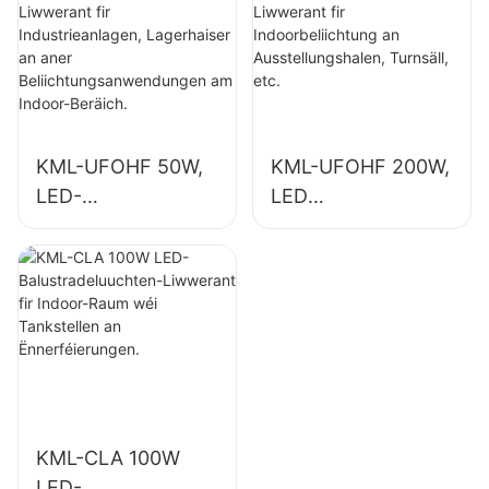
Lagerhaiser an
an
aner
Industrieanlagen,
Beliichtungsanwen
Turnsäll, etc.
dungen am Indoor-
Beräich.
KML-UFOHF 50W,
KML-UFOHF 200W,
LED-
LED
Héichbuchtluuchte
Héichbuchtluuchte
n-Liwwerant fir
n-Liwwerant fir
Industrieanlagen,
Indoorbeliichtung
Lagerhaiser an
an
aner
Ausstellungshalen,
Beliichtungsanwen
Turnsäll, etc.
dungen am Indoor-
Beräich.
KML-CLA 100W
LED-