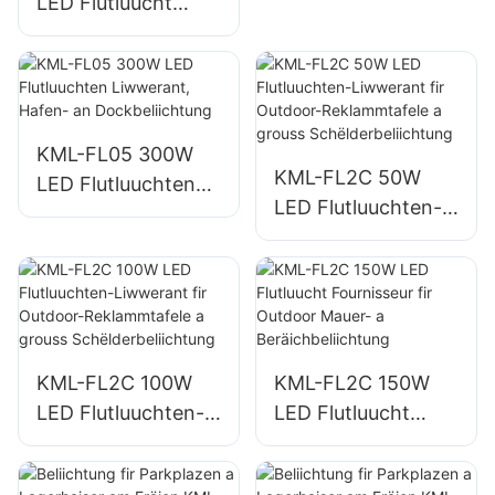
LED Flutluucht
Parkbeliichtung
Liwwerant,
gëeegent fir
Industrieanlagen,
Reklammtafele a
grouss
KML-FL05 300W
KML-FL2C 50W
Schëlderbeliichtung
LED Flutluuchten
LED Flutluuchten-
.
Liwwerant, Hafen-
Liwwerant fir
an Dockbeliichtung
Outdoor-
Reklammtafele a
grouss
Schëlderbeliichtung
KML-FL2C 100W
KML-FL2C 150W
LED Flutluuchten-
LED Flutluucht
Liwwerant fir
Fournisseur fir
Outdoor-
Outdoor Mauer- a