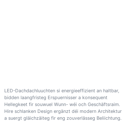
LED-Dachdachluuchten si energieeffizient an haltbar,
bidden laangfristeg Erspuernisser a konsequent
Hellegkeet fir souwuel Wunn- wéi och Geschäftsraim.
Hire schlanken Design ergänzt déi modern Architektur
a suergt gläichzäiteg fir eng zouverlässeg Beliichtung.