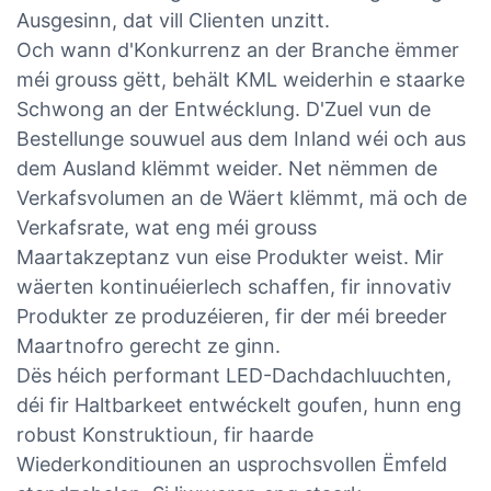
Ausgesinn, dat vill Clienten unzitt.
Och wann d'Konkurrenz an der Branche ëmmer
méi grouss gëtt, behält KML weiderhin e staarke
Schwong an der Entwécklung. D'Zuel vun de
Bestellunge souwuel aus dem Inland wéi och aus
dem Ausland klëmmt weider. Net nëmmen de
Verkafsvolumen an de Wäert klëmmt, mä och de
Verkafsrate, wat eng méi grouss
Maartakzeptanz vun eise Produkter weist. Mir
wäerten kontinuéierlech schaffen, fir innovativ
Produkter ze produzéieren, fir der méi breeder
Maartnofro gerecht ze ginn.
Dës héich performant LED-Dachdachluuchten,
déi fir Haltbarkeet entwéckelt goufen, hunn eng
robust Konstruktioun, fir haarde
Wiederkonditiounen an usprochsvollen Ëmfeld