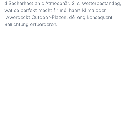
d'Sécherheet an d'Atmosphär. Si si wetterbeständeg,
wat se perfekt mécht fir méi haart Klima oder
iwwerdeckt Outdoor-Plazen, déi eng konsequent
Beliichtung erfuerderen.