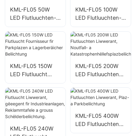
KML-FL05 50W
KML-FL05 100W
LED Flutluuchten-
LED Flutluuchten-
Liwwerant fir
Liwwerant fir
Outdoor-
Gebaifassaden a
Gebaifassaden an
Baustellenbeliichtu
Open-Right-
ng
Beliichtung
KML-FL05 150W
KML-FL05 200W
LED Flutluucht
LED Flutluuchten
Fournisseur fir
Liwwerant,
Parkplazen a
Noutfall- a
Lagerberäicher
Katastrophenhëllef
Beliichtung
splazbeliichtung
KML-FL05 400W
LED Flutluuchten
KML-FL05 240W
Liwwerant, Plaz- a