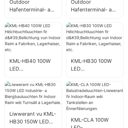
Outdoor
Outdoor
Hafenterminal- a
Hafenterminal- a
Fluchhafenbeliichtu
Fluchhafenbeliichtu
ng KML-FL2C
ng KML-FL2C
750W LED
1000W LED
Flutluuchten
Flutluuchten
Liwwerant
Liwwerant
KML-HB40 100W
KML-HB30 100W
LED
LED
Héichbuchtluuchte
Héichbuchtluuchte
n fir d'Beliichtung
n fir d'Beliichtung
vun Indoor Raim a
vun Indoor Raim a
Fabriken,
Fabriken,
Lagerhaiser, etc.
Lagerhaiser, etc.
Liwwerant vu KML-
KML-CLA 100W
HB30 150W LED
LED-