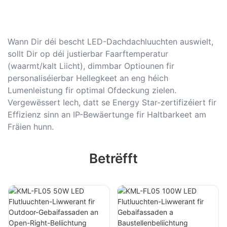
Wann Dir déi bescht LED-Dachdachluuchten auswielt,
sollt Dir op déi justierbar Faarftemperatur
(waarmt/kalt Liicht), dimmbar Optiounen fir
personaliséierbar Hellegkeet an eng héich
Lumenleistung fir optimal Ofdeckung zielen.
Vergewëssert Iech, datt se Energy Star-zertifizéiert fir
Effizienz sinn an IP-Bewäertunge fir Haltbarkeet am
Fräien hunn.
Betrëfft