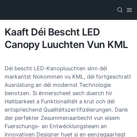
Kaaft Déi Bescht LED
Canopy Luuchten Vun KML
Déi bescht LED-Kanopluuchten sinn déi
markantst Nokommen vu KML, déi fortgeschratt
Ausrüstung an déi modernst Technologie
benotzen. Si ënnerscheet sech duerch hir
Haltbarkeet a Funktionalitéit a krut och déi
entspriechend Qualitéitszertifizéierungen. Dank
der perfekter Zesummenaarbecht vun eisem
Fuerschungs- an Entwécklungsteam an
innovativen Designer huet si en eenzegaartegt