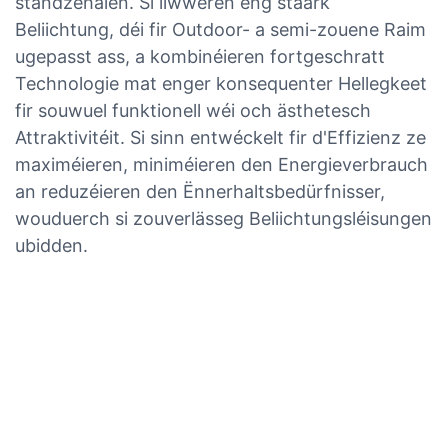
standzehalen. Si liwweren eng staark
Beliichtung, déi fir Outdoor- a semi-zouene Raim
ugepasst ass, a kombinéieren fortgeschratt
Technologie mat enger konsequenter Hellegkeet
fir souwuel funktionell wéi och ästhetesch
Attraktivitéit. Si sinn entwéckelt fir d'Effizienz ze
maximéieren, miniméieren den Energieverbrauch
an reduzéieren den Ënnerhaltsbedürfnisser,
wouduerch si zouverlässeg Beliichtungsléisungen
ubidden.