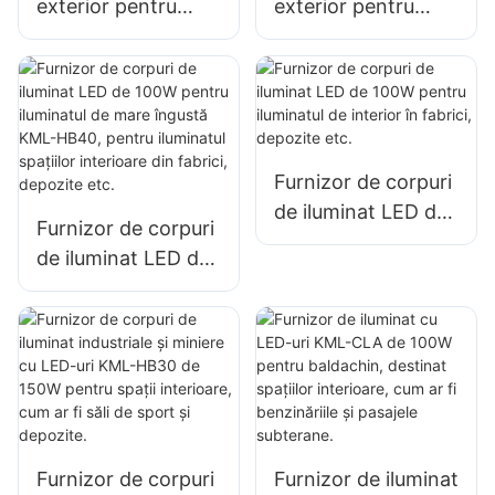
exterior pentru
exterior pentru
terminale portuare
terminale portuare
și aeroporturi KML-
și aeroporturi KML-
FL2C cu
FL2C cu
proiectoare LED de
proiectoare LED de
750W
1000 W
Furnizor de corpuri
de iluminat LED de
Furnizor de corpuri
100W pentru
de iluminat LED de
iluminatul de
100W pentru
interior în fabrici,
iluminatul de mare
depozite etc.
îngustă KML-HB40,
pentru iluminatul
spațiilor interioare
din fabrici,
depozite etc.
Furnizor de corpuri
Furnizor de iluminat