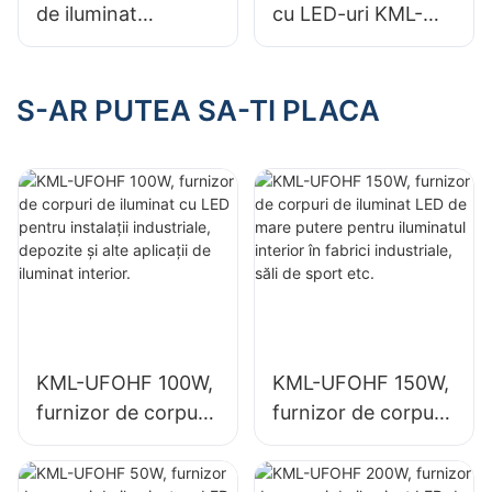
de iluminat
cu LED-uri KML-
industriale și
CLA de 100W
miniere cu LED-uri
pentru baldachin,
KML-HB30 de
destinat spațiilor
S-AR PUTEA SA-TI PLACA
150W pentru spații
interioare, cum ar fi
interioare, cum ar fi
benzinăriile și
săli de sport și
pasajele subterane.
depozite.
KML-UFOHF 100W,
KML-UFOHF 150W,
furnizor de corpuri
furnizor de corpuri
de iluminat cu LED
de iluminat LED de
pentru instalații
mare putere pentru