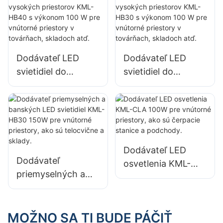
terminálov a letísk
terminálov a letísk
KML-FL2C 750W
KML-FL2C 1000W
LED reflektor
LED reflektor
Dodávateľ LED
Dodávateľ LED
svietidiel do
svietidiel do
vysokých
vysokých
priestorov KML-
priestorov KML-
HB40 s výkonom
HB30 s výkonom
100 W pre vnútorné
100 W pre vnútorné
priestory v
priestory v
Dodávateľ LED
továrňach,
továrňach,
Dodávateľ
osvetlenia KML-
skladoch atď.
skladoch atď.
priemyselných a
CLA 100W pre
banských LED
vnútorné priestory,
svietidiel KML-
ako sú čerpacie
HB30 150W pre
MOŽNO SA TI BUDE PÁČIŤ
stanice a