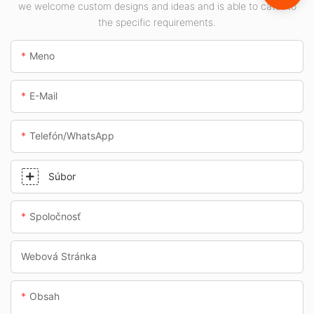
stanice a
we welcome custom designs and ideas and is able to cater to
the specific requirements.
podchody.
Meno
E-Mail
Telefón/whatsApp
Súbor
Spoločnosť
Webová Stránka
Obsah