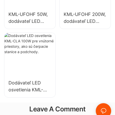
KML-UFOHF 50W,
KML-UFOHF 200W,
dodávateľ LED
dodávateľ LED
svietidiel do
svietidiel pre
vysokých hal pre
vnútorné
priemyselné
osvetlenie
závody, sklady a
výstavných siení,
iné vnútorné
telocviční atď.
osvetlenie.
Dodávateľ LED
osvetlenia KML-
CLA 100W pre
vnútorné priestory,
Leave A Comment
ako sú čerpacie