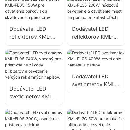
budov a osvetlenie
budov a stavenísk
otvorených
priestorov
Dodávateľ LED
Dodávateľ LED
reflektorov KML-
reflektorov KML-
FL05 150W pre
FL05 200W,
osvetlenie
núdzové osvetlenie
parkovísk a
a osvetlenie miest
skladovacích
na pomoc pri
priestorov
katastrofách
Dodávateľ LED
svetlometov KML-
Dodávateľ LED
FL05 400W,
svetlometov KML-
osvetlenie námestí
FL05 240W,
a parkov
vhodný pre
priemyselné
závody, billboardy