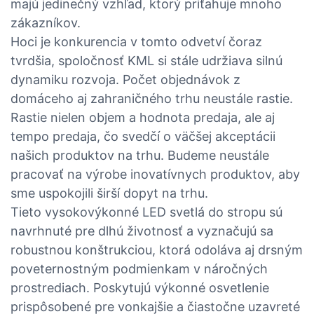
majú jedinečný vzhľad, ktorý priťahuje mnoho
zákazníkov.
Hoci je konkurencia v tomto odvetví čoraz
tvrdšia, spoločnosť KML si stále udržiava silnú
dynamiku rozvoja. Počet objednávok z
domáceho aj zahraničného trhu neustále rastie.
Rastie nielen objem a hodnota predaja, ale aj
tempo predaja, čo svedčí o väčšej akceptácii
našich produktov na trhu. Budeme neustále
pracovať na výrobe inovatívnych produktov, aby
sme uspokojili širší dopyt na trhu.
Tieto vysokovýkonné LED svetlá do stropu sú
navrhnuté pre dlhú životnosť a vyznačujú sa
robustnou konštrukciou, ktorá odoláva aj drsným
poveternostným podmienkam v náročných
prostrediach. Poskytujú výkonné osvetlenie
prispôsobené pre vonkajšie a čiastočne uzavreté