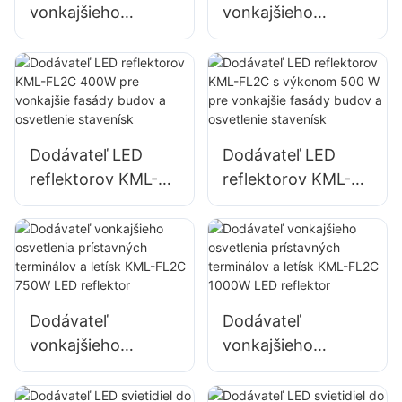
vonkajšieho
vonkajšieho
nápisov
osvetlenia
osvetlenia
parkovísk a skladov
parkovísk a skladov
KML-FL2C 200W
KML-FL2C 240W
LED reflektor
LED reflektor
Dodávateľ LED
Dodávateľ LED
reflektorov KML-
reflektorov KML-
FL2C 400W pre
FL2C s výkonom
vonkajšie fasády
500 W pre
budov a osvetlenie
vonkajšie fasády
stavenísk
budov a osvetlenie
stavenísk
Dodávateľ
Dodávateľ
vonkajšieho
vonkajšieho
osvetlenia
osvetlenia
prístavných
prístavných