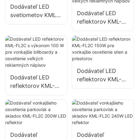
a osvetlenie
Dodávateľ LED
Dodávateľ LED
veľkých
svetlometov KML-
reflektorov KML-
reklamných
FL05 300W,
FL2C 50W pre
nápisov.
osvetlenie
vonkajšie billboardy
prístavov a dokov
a osvetlenie
veľkých
reklamných
Dodávateľ LED
nápisov
Dodávateľ LED
reflektorov KML-
reflektorov KML-
FL2C 150W pre
FL2C s výkonom
vonkajšie
100 W pre
osvetlenie stien a
vonkajšie billboardy
priestorov
a osvetlenie
veľkých
Dodávateľ
Dodávateľ
reklamných