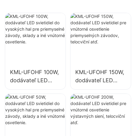
vnútorné priestory,
podchody.
ako sú telocvične a
sklady.
KML-UFOHF 100W,
KML-UFOHF 150W,
dodávateľ LED
dodávateľ LED
svietidiel do
svietidiel pre
vysokých hal pre
vnútorné
priemyselné
osvetlenie
závody, sklady a
priemyselných
iné vnútorné
závodov, telocviční
osvetlenie.
atď.