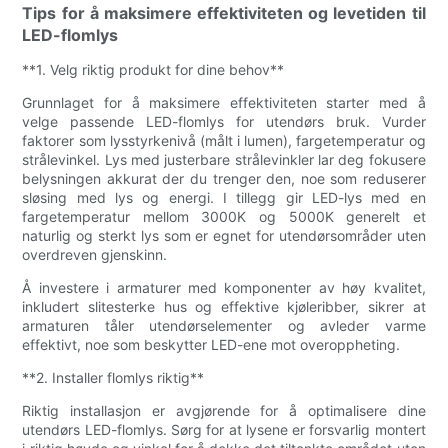
Tips for å maksimere effektiviteten og levetiden til
LED-flomlys
**1. Velg riktig produkt for dine behov**
Grunnlaget for å maksimere effektiviteten starter med å
velge passende LED-flomlys for utendørs bruk. Vurder
faktorer som lysstyrkenivå (målt i lumen), fargetemperatur og
strålevinkel. Lys med justerbare strålevinkler lar deg fokusere
belysningen akkurat der du trenger den, noe som reduserer
sløsing med lys og energi. I tillegg gir LED-lys med en
fargetemperatur mellom 3000K og 5000K generelt et
naturlig og sterkt lys som er egnet for utendørsområder uten
overdreven gjenskinn.
Å investere i armaturer med komponenter av høy kvalitet,
inkludert slitesterke hus og effektive kjøleribber, sikrer at
armaturen tåler utendørselementer og avleder varme
effektivt, noe som beskytter LED-ene mot overoppheting.
**2. Installer flomlys riktig**
Riktig installasjon er avgjørende for å optimalisere dine
utendørs LED-flomlys. Sørg for at lysene er forsvarlig montert