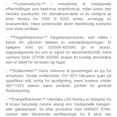
- **Lumenutbytte:** I motsetning til tradisjonelle
effektmålinger som beskriver strømforbruk, måler lumen den
faktiske lysutbyttet. For utendørsområder vil du vanligvis se
etter flomlys fra 1000 til 5000 lumen, avhengig av
bruksområde. Høye lumennivåer sikrer tilstrekkelig lysstyrke
over store områder.
- **Fargetemperatur:** Fargetemperaturen, som måles i
Kelvin (K), påvirker følelsen av utendørsbelysningen. Et
kjøligere hvitt lys (5000K–6500K) gir et skarpt,
dagslyslignende lys som er egnet for sikkerhetsformål, mens
varmere toner (2700K–3000K) skaper en koselig atmosfære
som er ideell for terrasser og hager.
- **Strålevinkel:** Dette refererer til spredningen av lys fra
armaturen. Smalle strålevinkler (15°–30°) fokuserer lyset på
spesifikke mål, nyttig for spotlighting, mens bredere vinkler
(60°–120°) dekker større områder, perfekt for generell
flombelysning.
- **Energieffektivitet:** Utendørs LED-flomlys er designet for
å bruke betydelig mindre energi enn tradisjonelle halogen-
eller glødelamper. Se etter produkter med ENERGY STAR-
merket eller tilsvarende sertifiseringer for å sikre høy