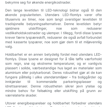
bekymre seg for økende energikostnader.
Den lange levetiden til LED-teknologi bidrar også til den
økende populariteten. Utendørs LED-flomlys varer ofte
titusenvis av timer, noe som langt overstiger levetiden til
tradisjonelle belysningsalternativer. Denne levetiden betyr
sjeldnere utskiftinger, noe som reduserer
vedlikeholdskostnader og ulemper. I tillegg, fordi disse lysene
krever færre lyspæreskift, reduserer de også avfall forbundet
med kasserte lyspærer, noe som gjør dem til et miljøvennlig
valg.
Holdbarhet er en annen betydelig fordel med utendørs LED-
flomlys. Disse lysene er designet for å tåle tøffe værforhold
som regn, snø og ekstreme temperaturer, og er vanligvis
plassert i solide, værbestandige hus laget av materialer som
aluminium eller polykarbonat. Deres robusthet gjør at de kan
fungere pålitelig i ulike utendørsmiljøer – fra boliggårder og
innkjørsler til kommersielle parkeringsplasser og
idrettsarenaer. Denne robustheten sikrer jevn ytelse og
mindre behov for feilsøking eller utskifting på grunn av
værrelaterte skader.
Utover energibesparelser og holdbarhet forbedrer utendørs