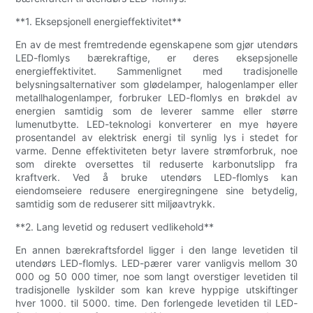
**1. Eksepsjonell energieffektivitet**
En av de mest fremtredende egenskapene som gjør utendørs
LED-flomlys bærekraftige, er deres eksepsjonelle
energieffektivitet. Sammenlignet med tradisjonelle
belysningsalternativer som glødelamper, halogenlamper eller
metallhalogenlamper, forbruker LED-flomlys en brøkdel av
energien samtidig som de leverer samme eller større
lumenutbytte. LED-teknologi konverterer en mye høyere
prosentandel av elektrisk energi til synlig lys i stedet for
varme. Denne effektiviteten betyr lavere strømforbruk, noe
som direkte oversettes til reduserte karbonutslipp fra
kraftverk. Ved å bruke utendørs LED-flomlys kan
eiendomseiere redusere energiregningene sine betydelig,
samtidig som de reduserer sitt miljøavtrykk.
**2. Lang levetid og redusert vedlikehold**
En annen bærekraftsfordel ligger i den lange levetiden til
utendørs LED-flomlys. LED-pærer varer vanligvis mellom 30
000 og 50 000 timer, noe som langt overstiger levetiden til
tradisjonelle lyskilder som kan kreve hyppige utskiftinger
hver 1000. til 5000. time. Den forlengede levetiden til LED-