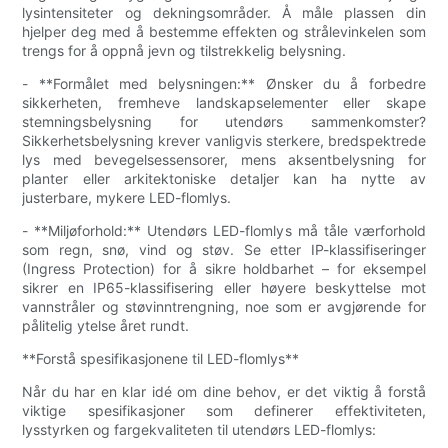
lysintensiteter og dekningsområder. Å måle plassen din
hjelper deg med å bestemme effekten og strålevinkelen som
trengs for å oppnå jevn og tilstrekkelig belysning.
- **Formålet med belysningen:** Ønsker du å forbedre
sikkerheten, fremheve landskapselementer eller skape
stemningsbelysning for utendørs sammenkomster?
Sikkerhetsbelysning krever vanligvis sterkere, bredspektrede
lys med bevegelsessensorer, mens aksentbelysning for
planter eller arkitektoniske detaljer kan ha nytte av
justerbare, mykere LED-flomlys.
- **Miljøforhold:** Utendørs LED-flomlys må tåle værforhold
som regn, snø, vind og støv. Se etter IP-klassifiseringer
(Ingress Protection) for å sikre holdbarhet – for eksempel
sikrer en IP65-klassifisering eller høyere beskyttelse mot
vannstråler og støvinntrengning, noe som er avgjørende for
pålitelig ytelse året rundt.
**Forstå spesifikasjonene til LED-flomlys**
Når du har en klar idé om dine behov, er det viktig å forstå
viktige spesifikasjoner som definerer effektiviteten,
lysstyrken og fargekvaliteten til utendørs LED-flomlys: