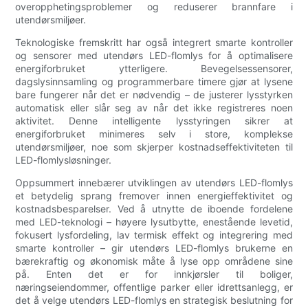
overopphetingsproblemer og reduserer brannfare i
utendørsmiljøer.
Teknologiske fremskritt har også integrert smarte kontroller
og sensorer med utendørs LED-flomlys for å optimalisere
energiforbruket ytterligere. Bevegelsessensorer,
dagslysinnsamling og programmerbare timere gjør at lysene
bare fungerer når det er nødvendig – de justerer lysstyrken
automatisk eller slår seg av når det ikke registreres noen
aktivitet. Denne intelligente lysstyringen sikrer at
energiforbruket minimeres selv i store, komplekse
utendørsmiljøer, noe som skjerper kostnadseffektiviteten til
LED-flomlysløsninger.
Oppsummert innebærer utviklingen av utendørs LED-flomlys
et betydelig sprang fremover innen energieffektivitet og
kostnadsbesparelser. Ved å utnytte de iboende fordelene
med LED-teknologi – høyere lysutbytte, enestående levetid,
fokusert lysfordeling, lav termisk effekt og integrering med
smarte kontroller – gir utendørs LED-flomlys brukerne en
bærekraftig og økonomisk måte å lyse opp områdene sine
på. Enten det er for innkjørsler til boliger,
næringseiendommer, offentlige parker eller idrettsanlegg, er
det å velge utendørs LED-flomlys en strategisk beslutning for