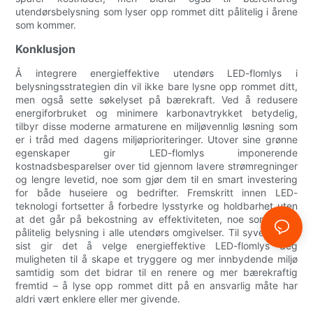
utendørsbelysning som lyser opp rommet ditt pålitelig i årene
som kommer.
Konklusjon
Å integrere energieffektive utendørs LED-flomlys i
belysningsstrategien din vil ikke bare lysne opp rommet ditt,
men også sette søkelyset på bærekraft. Ved å redusere
energiforbruket og minimere karbonavtrykket betydelig,
tilbyr disse moderne armaturene en miljøvennlig løsning som
er i tråd med dagens miljøprioriteringer. Utover sine grønne
egenskaper gir LED-flomlys imponerende
kostnadsbesparelser over tid gjennom lavere strømregninger
og lengre levetid, noe som gjør dem til en smart investering
for både huseiere og bedrifter. Fremskritt innen LED-
teknologi fortsetter å forbedre lysstyrke og holdbarhet uten
at det går på bekostning av effektiviteten, noe som sikrer
pålitelig belysning i alle utendørs omgivelser. Til syvende og
sist gir det å velge energieffektive LED-flomlys deg
muligheten til å skape et tryggere og mer innbydende miljø
samtidig som det bidrar til en renere og mer bærekraftig
fremtid – å lyse opp rommet ditt på en ansvarlig måte har
aldri vært enklere eller mer givende.