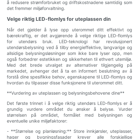
å redusere strømforbruket og driftskostnadene samtidig som
det fremmer miljøforvaltning.
Velge riktig LED-flomlys for uteplassen din
Når det gjelder å lyse opp uterommet ditt effektivt og
bærekraftig, er det avgjørende å velge riktige LED-flomlys
for utendørs bruk. LED-teknologi har revolusjonert
utendørsbelysning ved å tilby energieffektive, langvarige og
allsidige belysningsløsninger som ikke bare lyser opp, men
også forbedrer estetikken og sikkerheten til ethvert utemiljø.
Med det brede utvalget av alternativer tilgjengelig på
markedet, avhenger det å ta en informert beslutning av å
forstå dine spesifikke behov, egenskapene til LED-flomlys og
hvordan du tilpasser disse funksjonene til uterommet ditt.
**Vurdering av uteplassen og belysningsbehovene dine**
Det første trinnet i å velge riktig utendørs LED-flomlys er å
grundig vurdere området du ønsker å belyse. Vurder
størrelsen på området, formålet med belysningen og
eventuelle unike miljøfaktorer:
- **Størrelse og planløsning:** Store innkjørsler, uteplasser,
hager og bygningsfasader krever alle forskjellige