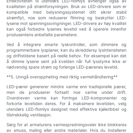
Effektiviteten til utendørs LED-flomlys avhenger også av
kvaliteten på strømforsyningen. Bruk av LED-drivere som er
kompatible med belysningssystemet ditt sikrer stabil
strømflyt, noe som reduserer flimring og beskytter LED-
lysene mot spenningssvingninger. LED-drivere av høy kvalitet
kan også forbedre lysenes levetid ved å operere innenfor
produsentens anbefalte parametere.
Ved å integrere smarte lyskontroller, som dimmere og
programmerbare lysplaner, kan du skreddersy lysintensiteten
og driftstidene basert på reelle behov. For eksempel kan det
å dimme lysene sent på kvelden når full lysstyrke ikke er
nødvendig spare strøm og forlenge LED-pærenes levetid.
**5. Unngå overoppheting med riktig varmehåndtering**
LED-pærer genererer mindre varme enn tradisjonelle pærer,
men de produserer fortsatt noe varme under drift.
Overdreven varme kan forringe LED-komponenter og
forkorte levetiden deres. For å maksimere levetiden, velg
utendørs LED-flomlys designet med effektive kjøleribber og
tilstrekkelig ventilasjon.
Sørg for at armaturens varmespredningsveier ikke blokkeres
av smuss, maling eller andre materialer. Hvis du installerer