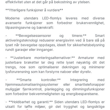
effektivitet uten at det går på bekostning av ytelsen.
**Ytterligere funksjoner å vurdere**
Moderne utendørs LED-flomlys leveres med diverse
avanserte funksjoner som forbedrer brukervennlighet,
tilpasningsevne og bærekraft:
- **Bevegelsessensorer og timere:** Smart
aktiveringsteknologi reduserer energisvinn ved å bare slå på
lyset når bevegelse oppdages, ideelt for sikkerhetsbelysning
rundt garasjer eller innganger.
- **Justerbare monteringsalternativer:** Armaturer med
justerbare braketter lar deg rette lyset nøyaktig dit det
trengs, noe som optimaliserer dekningen og minimerer
lysforurensning som kan forstyrre naboer eller dyreliv.
- **Smarte kontroller:** Integrering med
hjemmeautomatiseringssystemer eller smarttelefonapper
muliggjør fjernkontroll, planlegging og dimmingsfunksjoner
som forbedrer bekvemmeligheten og energibesparelsene.
- **Holdbarhet og garanti:** Siden utendørs LED-flomlys er
utsatt for tøffe miljøer, gir det trygghet og langsiktige