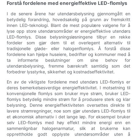
Forstå fordelene med energieffektive LED-flomlys
I de senere årene har utendørsbelysning gjennomgått en
betydelig forandring, hovedsakelig på grunn av fremskritt
innen LED-teknologi. Blant de mest populære valgene for å
lyse opp store utendørsområder er energieffektive utendørs
LED-flomlys. Disse belysningsløsningene tilbyr en rekke
fordeler som gjør dem til et overlegent alternativ til
tradisjonelle gløde- eller halogenflomlys. Å forstå disse
fordelene kan hjelpe huseiere, bedrifter og kommuner med å
ta informerte beslutninger om sine behov for
utendørsbelysning, fremme bærekraft samtidig som det
forbedrer lysstyrke, sikkerhet og kostnadseffektivitet.
En av de viktigste fordelene med utendørs LED-flomlys er
deres bemerkelsesverdige energieffektivitet. I motsetning til
konvensjonelle flomlys som bruker mye strøm, bruker LED-
flomlys betydelig mindre strøm for å produsere sterk og klar
belysning. Denne energieffektiviteten oversettes direkte til
lavere strømregninger, noe som gjør utendørs LED-flomlys til
et økonomisk alternativ i det lange løp. For eksempel bruker
selv LED-flomlys med høy effekt mindre energi enn en
sammenlignbar halogenarmatur, slik at brukerne kan
opprettholde godt opplyste utendørsområder uten å