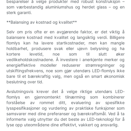
besparelser å velge produkter med robust konstruksjon –
som værbestandig aluminiumshus og herdet glass – og en
sterk garanti.
**Balansing av kostnad og kvalitet**
Selv om pris ofte er en avgjørende faktor, er det viktig å
balansere kostnad med kvalitet og langsiktig verdi. Billigere
flomlys kan ha lavere startkostnader, men kan mangle
holdbarhet, produsere svak eller ujevn belysning og ha
kortere levetid, noe som til slutt øker
vedlikeholdskostnadene. Å investere i anerkjente merker og
energieffektive modeller reduserer strømregninger og
utskiftingsfrekvens, noe som gjør utendørs LED-flomlys ikke
bare til et bærekraftig valg, men også en smart økonomisk
beslutning over tid.
Avslutningsvis krever det å velge riktige utendørs LED-
flomlys en gjennomtenkt tilnærming som kombinerer
forståelse av rommet ditt, evaluering av spesifikke
lysspesifikasjoner og vurdering av praktiske funksjoner som
samsvarer med dine preferanser og bærekraftsmål. Ved å ta
informerte valg utnytter du det beste av LED-teknologi for å
lyse opp uteområdene dine effektivt, vakkert og ansvarlig.