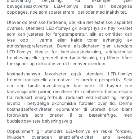
unødvendig belysning. For eksempel lyser
bevegelsesaktiverte LED-flomlys bare når bevegelse
oppdages, noe som sparer strøm i perioder med inaktivitet.
Utover de tekniske fordelene, bør ikke det estetiske aspektet
overses. Utendørs LED-flomlys gir skarpt lys av høy kvalitet
som kan justeres for fargetemperatur, slik at områder kan
lyse opp i varme eller kalde toner avhengig av
atmosfærepreferanser. Denne allsidigheten gjør utendørs
LED-flomlys ideelle for landskapsbelysning, arkitektonisk
fremheving eller generell utendørsbelysning, og tilfører både
funksjonell og dekorativ verdi til enhver eiendom.
Kostnadshensyn favoriserer også utendørs LED-flomlys
fremfor tradisjonelle alternativer i et bredere perspektiv. Selv
om den første investeringen kan være litt høyere enn
konvensjonelle pærer, resulterer de kombinerte besparelsene
fra redusert energiforbruk, redusert vedlikehold og lengre
levetid i betydelige økonomiske fordeler over tid. Denne
kostnadseffektiviteten oppmuntrer til utbredt bruk blant
forbrukere som ønsker å ta bærekraftige, men
budsjettbevisste belysningsvalg.
Oppsummert gir utendørs LED-flomlys en rekke fordeler,
inkludert overlegen energieffektivitet, lang levetid,