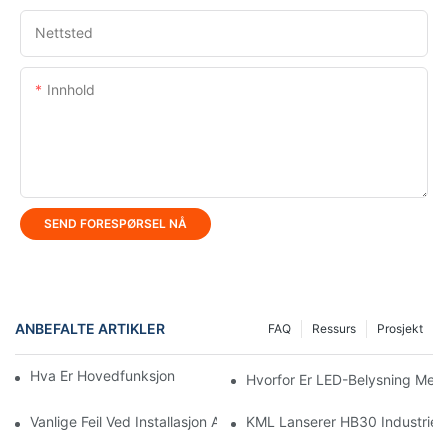
Nettsted
Innhold
SEND FORESPØRSEL NÅ
ANBEFALTE ARTIKLER
FAQ
Ressurs
Prosjekt
Hva Er Hovedfunksjonene Til LED Lineært Lys?
Hvorfor Er LED-Belysning Mer 
Vanlige Feil Ved Installasjon Av LED-Områdelys Som Bør Unngås
KML Lanserer HB30 Industriell H