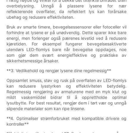
i riktig høyde og vinkel for å dekke det tiltenkte området uten
overbelysning. Unngå å plassere lysene for nær
reflekterende overflater, da reflektert lys kan forårsake
ubehag og redusere effektiviteten.
Bruk av smarte timere, bevegelsessensorer eller fotoceller vil
forhindre at lysene er på unødvendig. Dette sparer ikke bare
energi, men forlenger også pærenes levetid ved å redusere
kjøretiden. For eksempel fungerer bevegelsesaktiverte
utendørs LED-flomlys bare når bevegelse oppdages, noe
som gjør dem svært energieffektive og praktiske av
sikkerhetsmessige årsaker.
**3. Vedlikehold og rengjør lysene dine regelmessig**
Oppsamlet smuss, støv og rusk på overflaten av LED-flomlys
kan redusere lysstyrken og effektiviteten betydelig.
Regelmessig rengjøring av armaturene med en myk klut og
mildt vaskemiddel bidrar til å opprettholde optimal
lysutbytte. For best resultat, rengjør dem i tørt vær og unngå
slipende materialer som kan ripe linsene.
**4. Optimaliser strømforbruket med kompatible drivere og
kontroller**