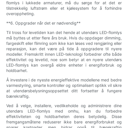
flomlys i lukkede armaturer, må du sørge for at det er
tilstrekkelig luftstrøm eller et kjølesystem for å forhindre
overoppheting.
**6. Oppgrader når det er nødvendig**
Til tross for levetiden kan det hende at utendørs LED-flomlys
må byttes ut etter flere års bruk. Hvis du oppdager dimming,
fargeskift eller flimring som ikke kan løses ved rengjøring eller
reparasjon, kan det være på tide å oppgradere til nyere
modeller. Fremskritt innen LED-teknologi forbedrer ofte både
effektivitet og levetid, noe som betyr at en nyere utendørs
LED-flomlys kan overgå eldre enheter i energiforbruk og
holdbarhet.
Å investere i de nyeste energieffektive modellene med bedre
varmestyring, smarte kontroller og optimalisert optikk vil sikre
at utendørsbelysningsoppsettet ditt fortsetter å fungere
bærekraftig.
Ved å velge, installere, vedlikeholde og administrere dine
utendørs LED-flomlys med omhu, kan du forbedre
effektiviteten og holdbarheten deres betydelig. Disse
fremgangsmåtene reduserer ikke bare energiforbruket og
sparer kostnader, men bidrar også til bærekraftig