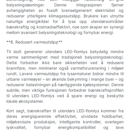
belysningsløsninger. Denne integrasjonen fjerner
avhengigheten av fossilt brenselgenerert elektrisitet og
reduserer ytterligere klimagassutslipp. Brukere kan utnytte
naturlige energikilder for å lyse opp utendørsområder
bærekraftig og kostnadseffektivt, noe som skaper en synergi
mellom avansert belysningsteknologi og fornybar energi.
**8. Redusert varmeutslipp**
Til slutt genererer utendørs LED-flomlys betydelig mindre
varme sammenlignet med tradisjonell belysningsteknologi.
Dette forbedrer ikke bare sikkerheten ved å redusere
brannfare, men minimerer også varmeforurensning i miljøet
rundt. Lavere varmeutslipp fra lysarmaturer bidrar mindre til
urbane varmeøyer – en økende bekymring i mange byer – og
reduserer belastningen på nærliggende kjølesystemer. Denne
subtile, men viktige funksjonen forbedrer bærekraftsprofilen
til utendørs LED-flomlys ved å spare energi og beskytte
lokale økosystemer.
Kort sagt, bærekraften til utendørs LED-flomlys kommer fra
deres energisparende effektivitet, utvidede holdbarhet,
miljøbevisste produksjon, intelligente kontroller, overlegen
lyskvalitet, fornybar energikompatibilitet og lave