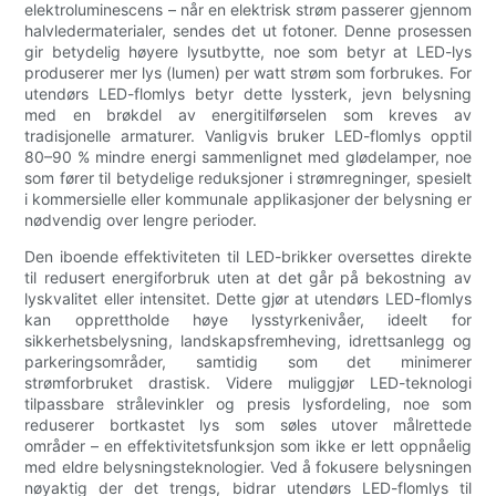
elektroluminescens – når en elektrisk strøm passerer gjennom
halvledermaterialer, sendes det ut fotoner. Denne prosessen
gir betydelig høyere lysutbytte, noe som betyr at LED-lys
produserer mer lys (lumen) per watt strøm som forbrukes. For
utendørs LED-flomlys betyr dette lyssterk, jevn belysning
med en brøkdel av energitilførselen som kreves av
tradisjonelle armaturer. Vanligvis bruker LED-flomlys opptil
80–90 % mindre energi sammenlignet med glødelamper, noe
som fører til betydelige reduksjoner i strømregninger, spesielt
i kommersielle eller kommunale applikasjoner der belysning er
nødvendig over lengre perioder.
Den iboende effektiviteten til LED-brikker oversettes direkte
til redusert energiforbruk uten at det går på bekostning av
lyskvalitet eller intensitet. Dette gjør at utendørs LED-flomlys
kan opprettholde høye lysstyrkenivåer, ideelt for
sikkerhetsbelysning, landskapsfremheving, idrettsanlegg og
parkeringsområder, samtidig som det minimerer
strømforbruket drastisk. Videre muliggjør LED-teknologi
tilpassbare strålevinkler og presis lysfordeling, noe som
reduserer bortkastet lys som søles utover målrettede
områder – en effektivitetsfunksjon som ikke er lett oppnåelig
med eldre belysningsteknologier. Ved å fokusere belysningen
nøyaktig der det trengs, bidrar utendørs LED-flomlys til