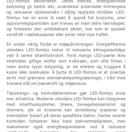
LED-flomlys sikkerheten. Deres intense, bredspektrede
belysning gir bedre sikt, avskrekker potensielle inntrengere
og reduserer ulykkesrisiko i dårlig opplyste områder. LED-
flomlys har en evne til raskt å oppnå full lysstyrke, uten
oppvarmingsperioden som kreves av noen eldre teknologier,
og forbedrer den umiddelbare sikten, noe som er spesielt
verdifullt i nødsituasjoner eller soner med mye trafikk.
En annen viktig fordel er miljøpåvirkningen. Energieffektive
utendørs LED-flomlys bidrar til reduserte klimagassutslipp
ved å senke strømforbruket. Fordi mange LED-pærer ikke
inneholder giftige stoffer som kvikksølv, som ofte finnes i
noen andre typer belysning, er de enklere og tryggere å
kaste eller resirkulere. Å bytte til LED-flomlys er et praktisk
skritt mot grønnere utendørsbelysningsløsninger, i tråd med
bredere mål om bærekraft og miljøansvar.
Tilpasnings- og kontrollalternativer gjør LED-flomlys enda
mer attraktive. Moderne utendørs LED-flomlys kan integreres
med smarthussystemer, timere, bevegelsessensorer og
dimmere, slik at brukerne kan skreddersy lysplaner og
intensiteter basert på deres spesifikke behov. Denne smarte
kontrollen forbedrer ikke bare bekvemmeligheten, men
maksimerer også energibesparelsene ved å redusere