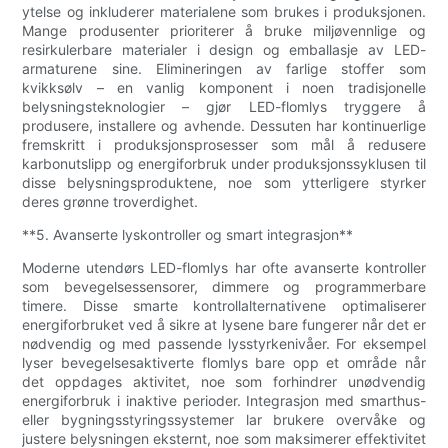
ytelse og inkluderer materialene som brukes i produksjonen.
Mange produsenter prioriterer å bruke miljøvennlige og
resirkulerbare materialer i design og emballasje av LED-
armaturene sine. Elimineringen av farlige stoffer som
kvikksølv – en vanlig komponent i noen tradisjonelle
belysningsteknologier – gjør LED-flomlys tryggere å
produsere, installere og avhende. Dessuten har kontinuerlige
fremskritt i produksjonsprosesser som mål å redusere
karbonutslipp og energiforbruk under produksjonssyklusen til
disse belysningsproduktene, noe som ytterligere styrker
deres grønne troverdighet.
**5. Avanserte lyskontroller og smart integrasjon**
Moderne utendørs LED-flomlys har ofte avanserte kontroller
som bevegelsessensorer, dimmere og programmerbare
timere. Disse smarte kontrollalternativene optimaliserer
energiforbruket ved å sikre at lysene bare fungerer når det er
nødvendig og med passende lysstyrkenivåer. For eksempel
lyser bevegelsesaktiverte flomlys bare opp et område når
det oppdages aktivitet, noe som forhindrer unødvendig
energiforbruk i inaktive perioder. Integrasjon med smarthus-
eller bygningsstyringssystemer lar brukere overvåke og
justere belysningen eksternt, noe som maksimerer effektivitet