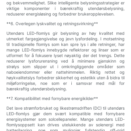
og bekvemmelighet. Slike intelligente belysningsstrategier er
viktige komponenter i bærekraftig utendørsbelysning,
reduserer energisløsing og forbedrer brukeropplevelsen.
**6. Overlegen lyskvalitet og retningsvirkning**
Utendørs LED-flomlys gir belysning av høy kvalitet med
utmerket fargegjengivelse og jevn lysfordeling. I motsetning
til tradisjonelle flomlys som kan spre lys i alle retninger, har
mange LED-flomlys innebygde reflektorer og linser som er
utformet for å fokusere lyset nøyaktig der det trengs. Dette
reduserer lysforurensning ved å minimere gjenskinn og
strølys som slipper ut i omkringliggende områder som
naboeiendommer eller nattehimmelen. Riktig rettet og
høykvalitetslys forbedrer sikkerhet og estetikk uten å bidra til
miljøforringelse, noe som er i samsvar med mål for
bærekraftig utendørsbelysning.
**7. Kompatibilitet med fornybare energikilder**
Det lave strømforbruket og likestrømsdriften (DC) til utendørs
LED-flomlys gjør dem svært kompatible med fornybare
energisystemer som solcellepaneler. Mange utendørs LED-
flomlysoppsett kan drives utelukkende av solenergi med
batterilagring, noe som muliggjør fullstendig off-grid