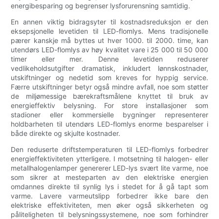
energibesparing og begrenser lysforurensning samtidig.
En annen viktig bidragsyter til kostnadsreduksjon er den
eksepsjonelle levetiden til LED-flomlys. Mens tradisjonelle
pærer kanskje må byttes ut hver 1000. til 2000. time, kan
utendørs LED-flomlys av høy kvalitet vare i 25 000 til 50 000
timer eller mer. Denne levetiden reduserer
vedlikeholdsutgifter dramatisk, inkludert lønnskostnader,
utskiftninger og nedetid som kreves for hyppig service.
Færre utskiftninger betyr også mindre avfall, noe som støtter
de miljømessige bærekraftsmålene knyttet til bruk av
energieffektiv belysning. For store installasjoner som
stadioner eller kommersielle bygninger representerer
holdbarheten til utendørs LED-flomlys enorme besparelser i
både direkte og skjulte kostnader.
Den reduserte driftstemperaturen til LED-flomlys forbedrer
energieffektiviteten ytterligere. I motsetning til halogen- eller
metallhalogenlamper genererer LED-lys svært lite varme, noe
som sikrer at mesteparten av den elektriske energien
omdannes direkte til synlig lys i stedet for å gå tapt som
varme. Lavere varmeutslipp forbedrer ikke bare den
elektriske effektiviteten, men øker også sikkerheten og
påliteligheten til belysningssystemene, noe som forhindrer