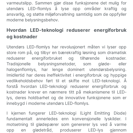
varmeutslipp. Sammen gjør disse funksjonene det mulig for
utendørs LED-flomlys å lyse opp områder kraftig og
ansvarlig, og støtte miljøforvaltning samtidig som de oppfyller
moderne belysningsbehov.
Hvordan LED-teknologi reduserer energiforbruk
og kostnader
Utendørs LED-flomlys har revolusjonert måten vi lyser opp
store rom på, og tilbyr en bærekraftig løsning som dramatisk
reduserer energiforbruket og tilhørende kostnader.
Tradisjonelle belysningsmetoder, som gløde- eller
halogenflomlys, har lenge dominert utendørsbelysning.
Imidlertid har deres ineffektivitet i energiforbruk og hyppige
vedlikeholdsbehov ført til et skifte mot LED-teknologi. Å
forstå hvordan LED-teknologi reduserer energiforbruk og
kostnader krever en nærmere titt på mekanismene til LED-
lys, deres holdbarhet og de innovative funksjonene som er
innebygd i moderne utendørs LED-flomlys.
I kjernen fungerer LED-teknologi (Light Emitting Diode)
fundamentalt annerledes enn konvensjonelle lyskilder. I
motsetning til glødepærer som genererer lys ved å varme
opp en glødetråd, produserer LED-lys gjennom