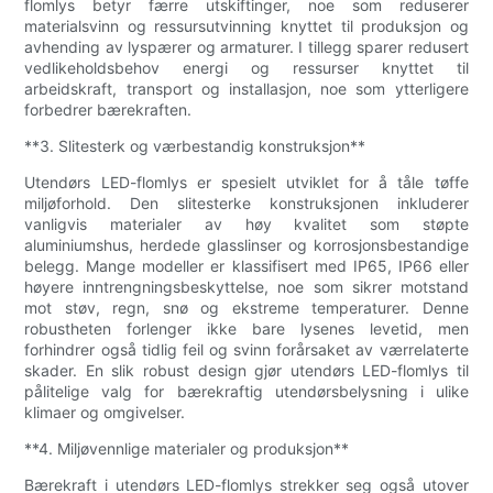
flomlys betyr færre utskiftinger, noe som reduserer
materialsvinn og ressursutvinning knyttet til produksjon og
avhending av lyspærer og armaturer. I tillegg sparer redusert
vedlikeholdsbehov energi og ressurser knyttet til
arbeidskraft, transport og installasjon, noe som ytterligere
forbedrer bærekraften.
**3. Slitesterk og værbestandig konstruksjon**
Utendørs LED-flomlys er spesielt utviklet for å tåle tøffe
miljøforhold. Den slitesterke konstruksjonen inkluderer
vanligvis materialer av høy kvalitet som støpte
aluminiumshus, herdede glasslinser og korrosjonsbestandige
belegg. Mange modeller er klassifisert med IP65, IP66 eller
høyere inntrengningsbeskyttelse, noe som sikrer motstand
mot støv, regn, snø og ekstreme temperaturer. Denne
robustheten forlenger ikke bare lysenes levetid, men
forhindrer også tidlig feil og svinn forårsaket av værrelaterte
skader. En slik robust design gjør utendørs LED-flomlys til
pålitelige valg for bærekraftig utendørsbelysning i ulike
klimaer og omgivelser.
**4. Miljøvennlige materialer og produksjon**
Bærekraft i utendørs LED-flomlys strekker seg også utover