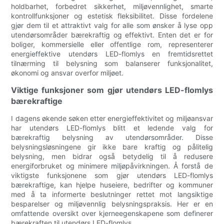
holdbarhet, forbedret sikkerhet, miljøvennlighet, smarte
kontrollfunksjoner og estetisk fleksibilitet. Disse fordelene
gjør dem til et attraktivt valg for alle som ønsker å lyse opp
utendørsområder bærekraftig og effektivt. Enten det er for
boliger, kommersielle eller offentlige rom, representerer
energieffektive utendørs LED-flomlys en fremtidsrettet
tilnærming til belysning som balanserer funksjonalitet,
økonomi og ansvar overfor miljøet.
Viktige funksjoner som gjør utendørs LED-flomlys
bærekraftige
I dagens økende søken etter energieffektivitet og miljøansvar
har utendørs LED-flomlys blitt et ledende valg for
bærekraftig belysning av utendørsområder. Disse
belysningsløsningene gir ikke bare kraftig og pålitelig
belysning, men bidrar også betydelig til å redusere
energiforbruket og minimere miljøpåvirkningen. Å forstå de
viktigste funksjonene som gjør utendørs LED-flomlys
bærekraftige, kan hjelpe huseiere, bedrifter og kommuner
med å ta informerte beslutninger rettet mot langsiktige
besparelser og miljøvennlig belysningspraksis. Her er en
omfattende oversikt over kjerneegenskapene som definerer
bærekraften til utendørs LED-flomlys.