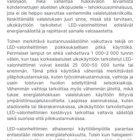
valonjaon, mikä vähentää hukkavalon leviämistä
kohdennettujen alueiden ulkopuolelle – tehokkuusominaisuus,
jota ei ole helppo saavuttaa vanhemmilla valaistustekniikoilla.
Keskittämällä valaistuksen juuri sinne, missä sitä tarvitaan,
ulkokäyttöön tarkoitetut LED-valonheittimet edistävät
energiansäästöä ja rajoittavat samalla valosaastetta.
Toinen merkittävä kustannussäästöihin vaikuttava tekijä on
LED-valonheittimien poikkeuksellisen pitkä käyttöikä.
Perinteiset lamput on ehkä vaihdettava 1 000–2 000 tunnin
välein, kun taas korkealaatuiset ulkokäyttöön tarkoitetut LED-
valonheittimet voivat kestää 25 000–50 000 tuntia tai
enemmän. Tämä pitkä käyttöikä vähentää merkittävästi
ylläpitokustannuksia, kuten työvoimakustannuksia, vaihtoja ja
usein toistuvan huollon edellyttämiä seisokkiaikoja.
Vähemmän vaihtoja tarkoittaa myös vähemmän jätettä, mikä
tukee energiatehokkaan valaistuksen käyttöön liittyviä
ympäristönsuojelutavoitteita. Laajoissa asennuksissa, kuten
stadioneilla tai liikerakennuksissa, ulkokäyttöön tarkoitettujen
LED-valonheittimien kestävyys tarkoittaa valtavia säästöjä
sekä suorissa että piilokustannuksissa.
LED-valonheittimien alhaisempi käyttölämpötila parantaa
entisestään niiden energiatehokkuutta. Toisin kuin halogeeni-