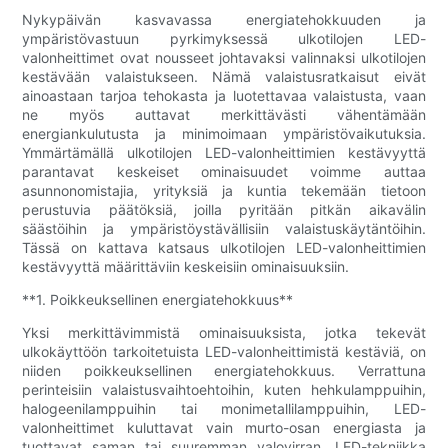
Nykypäivän kasvavassa energiatehokkuuden ja
ympäristövastuun pyrkimyksessä ulkotilojen LED-
valonheittimet ovat nousseet johtavaksi valinnaksi ulkotilojen
kestävään valaistukseen. Nämä valaistusratkaisut eivät
ainoastaan ​​tarjoa tehokasta ja luotettavaa valaistusta, vaan
ne myös auttavat merkittävästi vähentämään
energiankulutusta ja minimoimaan ympäristövaikutuksia.
Ymmärtämällä ulkotilojen LED-valonheittimien kestävyyttä
parantavat keskeiset ominaisuudet voimme auttaa
asunnonomistajia, yrityksiä ja kuntia tekemään tietoon
perustuvia päätöksiä, joilla pyritään pitkän aikavälin
säästöihin ja ympäristöystävällisiin valaistuskäytäntöihin.
Tässä on kattava katsaus ulkotilojen LED-valonheittimien
kestävyyttä määrittäviin keskeisiin ominaisuuksiin.
**1. Poikkeuksellinen energiatehokkuus**
Yksi merkittävimmistä ominaisuuksista, jotka tekevät
ulkokäyttöön tarkoitetuista LED-valonheittimistä kestäviä, on
niiden poikkeuksellinen energiatehokkuus. Verrattuna
perinteisiin valaistusvaihtoehtoihin, kuten hehkulamppuihin,
halogeenilamppuihin tai monimetallilamppuihin, LED-
valonheittimet kuluttavat vain murto-osan energiasta ja
tuottavat saman tai suuremman valovirran. LED-tekniikka