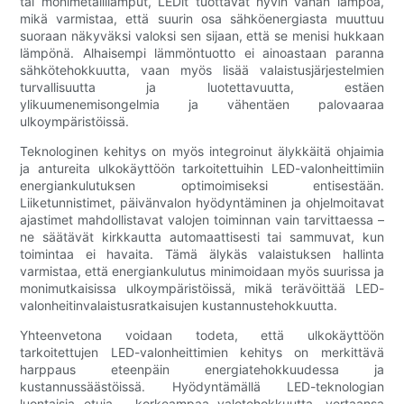
tai monimetallilamput, LEDit tuottavat hyvin vähän lämpöä,
mikä varmistaa, että suurin osa sähköenergiasta muuttuu
suoraan näkyväksi valoksi sen sijaan, että se menisi hukkaan
lämpönä. Alhaisempi lämmöntuotto ei ainoastaan ​​paranna
sähkötehokkuutta, vaan myös lisää valaistusjärjestelmien
turvallisuutta ja luotettavuutta, estäen
ylikuumenemisongelmia ja vähentäen palovaaraa
ulkoympäristöissä.
Teknologinen kehitys on myös integroinut älykkäitä ohjaimia
ja antureita ulkokäyttöön tarkoitettuihin LED-valonheittimiin
energiankulutuksen optimoimiseksi entisestään.
Liiketunnistimet, päivänvalon hyödyntäminen ja ohjelmoitavat
ajastimet mahdollistavat valojen toiminnan vain tarvittaessa –
ne säätävät kirkkautta automaattisesti tai sammuvat, kun
toimintaa ei havaita. Tämä älykäs valaistuksen hallinta
varmistaa, että energiankulutus minimoidaan myös suurissa ja
monimutkaisissa ulkoympäristöissä, mikä terävöittää LED-
valonheitinvalaistusratkaisujen kustannustehokkuutta.
Yhteenvetona voidaan todeta, että ulkokäyttöön
tarkoitettujen LED-valonheittimien kehitys on merkittävä
harppaus eteenpäin energiatehokkuudessa ja
kustannussäästöissä. Hyödyntämällä LED-teknologian
luontaisia ​​etuja – korkeampaa valotehokkuutta, vertaansa