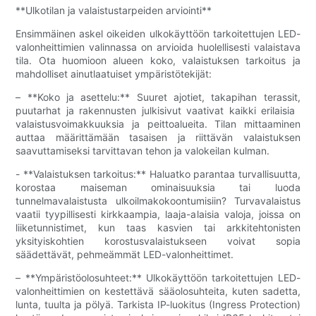
**Ulkotilan ja valaistustarpeiden arviointi**
Ensimmäinen askel oikeiden ulkokäyttöön tarkoitettujen LED-
valonheittimien valinnassa on arvioida huolellisesti valaistava
tila. Ota huomioon alueen koko, valaistuksen tarkoitus ja
mahdolliset ainutlaatuiset ympäristötekijät:
– **Koko ja asettelu:** Suuret ajotiet, takapihan terassit,
puutarhat ja rakennusten julkisivut vaativat kaikki erilaisia ​​
valaistusvoimakkuuksia ja peittoalueita. Tilan mittaaminen
auttaa määrittämään tasaisen ja riittävän valaistuksen
saavuttamiseksi tarvittavan tehon ja valokeilan kulman.
- **Valaistuksen tarkoitus:** Haluatko parantaa turvallisuutta,
korostaa maiseman ominaisuuksia tai luoda
tunnelmavalaistusta ulkoilmakokoontumisiin? Turvavalaistus
vaatii tyypillisesti kirkkaampia, laaja-alaisia ​​valoja, joissa on
liiketunnistimet, kun taas kasvien tai arkkitehtonisten
yksityiskohtien korostusvalaistukseen voivat sopia
säädettävät, pehmeämmät LED-valonheittimet.
– **Ympäristöolosuhteet:** Ulkokäyttöön tarkoitettujen LED-
valonheittimien on kestettävä sääolosuhteita, kuten sadetta,
lunta, tuulta ja pölyä. Tarkista IP-luokitus (Ingress Protection)