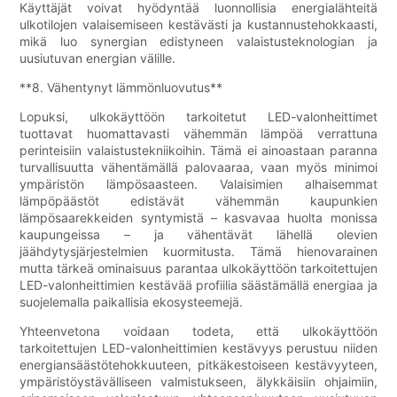
Käyttäjät voivat hyödyntää luonnollisia energialähteitä
ulkotilojen valaisemiseen kestävästi ja kustannustehokkaasti,
mikä luo synergian edistyneen valaistusteknologian ja
uusiutuvan energian välille.
**8. Vähentynyt lämmönluovutus**
Lopuksi, ulkokäyttöön tarkoitetut LED-valonheittimet
tuottavat huomattavasti vähemmän lämpöä verrattuna
perinteisiin valaistustekniikoihin. Tämä ei ainoastaan ​​paranna
turvallisuutta vähentämällä palovaaraa, vaan myös minimoi
ympäristön lämpösaasteen. Valaisimien alhaisemmat
lämpöpäästöt edistävät vähemmän kaupunkien
lämpösaarekkeiden syntymistä – kasvavaa huolta monissa
kaupungeissa – ja vähentävät lähellä olevien
jäähdytysjärjestelmien kuormitusta. Tämä hienovarainen
mutta tärkeä ominaisuus parantaa ulkokäyttöön tarkoitettujen
LED-valonheittimien kestävää profiilia säästämällä energiaa ja
suojelemalla paikallisia ekosysteemejä.
Yhteenvetona voidaan todeta, että ulkokäyttöön
tarkoitettujen LED-valonheittimien kestävyys perustuu niiden
energiansäästötehokkuuteen, pitkäkestoiseen kestävyyteen,
ympäristöystävälliseen valmistukseen, älykkäisiin ohjaimiin,