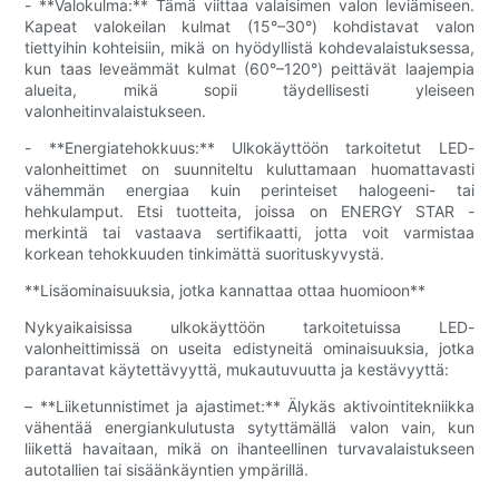
- **Valokulma:** Tämä viittaa valaisimen valon leviämiseen.
Kapeat valokeilan kulmat (15°–30°) kohdistavat valon
tiettyihin kohteisiin, mikä on hyödyllistä kohdevalaistuksessa,
kun taas leveämmät kulmat (60°–120°) peittävät laajempia
alueita, mikä sopii täydellisesti yleiseen
valonheitinvalaistukseen.
- **Energiatehokkuus:** Ulkokäyttöön tarkoitetut LED-
valonheittimet on suunniteltu kuluttamaan huomattavasti
vähemmän energiaa kuin perinteiset halogeeni- tai
hehkulamput. Etsi tuotteita, joissa on ENERGY STAR -
merkintä tai vastaava sertifikaatti, jotta voit varmistaa
korkean tehokkuuden tinkimättä suorituskyvystä.
**Lisäominaisuuksia, jotka kannattaa ottaa huomioon**
Nykyaikaisissa ulkokäyttöön tarkoitetuissa LED-
valonheittimissä on useita edistyneitä ominaisuuksia, jotka
parantavat käytettävyyttä, mukautuvuutta ja kestävyyttä:
– **Liiketunnistimet ja ajastimet:** Älykäs aktivointitekniikka
vähentää energiankulutusta sytyttämällä valon vain, kun
liikettä havaitaan, mikä on ihanteellinen turvavalaistukseen
autotallien tai sisäänkäyntien ympärillä.