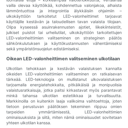
vailla olevaa käyttöikää, kohdennettua valonjakoa, alhaista
lämmöntuottoa ja integrointia älykkäisiin ohjaimiin –
ulkokäyttöön tarkoitetut LED-valonheittimet tarjoavat
käyttäjille kestävän ja taloudellisen tavan valaista tilojaan.
Olipa kyseessä asuinrakennusten ajotiet, liikekiinteistöt,
julkiset puistot tai urheilutilat, ulkokäyttöön tarkoitettujen
LED-valonheittimien valitseminen on strateginen päätös
sähkönkulutuksen ja käyttökustannusten vähentämiseksi
sekä ympäristönsuojelun edistämiseksi.
Oikean LED-valonheittimen valitseminen ulkotilaan
Ulkotilan tehokkaan ja kestävän valaistuksen kannalta
oikeiden LED-valonheittimien valitseminen on ratkaisevan
tärkeää. LED-teknologia on mullistanut ulkovalaistuksen
tarjoamalla energiatehokkaita, pitkäikäisiä ja monipuolisia
valaistusratkaisuja, jotka paitsi kirkastavat myös parantavat
minkä tahansa ulkotilan estetiikkaa ja turvallisuutta.
Markkinoilla on kuitenkin laaja valikoima vaihtoehtoja, joten
tietoon perustuvan päätöksen tekeminen riippuu omien
tarpeiden ymmärtämisestä, LED-valonheittimien
ominaisuuksista ja siitä, miten nämä ominaisuudet sovitetaan
yhteen ulkotilan kanssa.