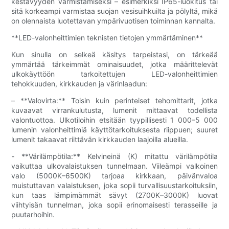
kestävyyden varmistamiseksi – esimerkiksi IP65-luokitus tai
sitä korkeampi varmistaa suojan vesisuihkuilta ja pölyltä, mikä
on olennaista luotettavan ympärivuotisen toiminnan kannalta.
**LED-valonheittimien teknisten tietojen ymmärtäminen**
Kun sinulla on selkeä käsitys tarpeistasi, on tärkeää
ymmärtää tärkeimmät ominaisuudet, jotka määrittelevät
ulkokäyttöön tarkoitettujen LED-valonheittimien
tehokkuuden, kirkkauden ja värinlaadun:
– **Valovirta:** Toisin kuin perinteiset tehomittarit, jotka
kuvaavat virrankulutusta, lumenit mittaavat todellista
valontuottoa. Ulkotiloihin etsitään tyypillisesti 1 000–5 000
lumenin valonheittimiä käyttötarkoituksesta riippuen; suuret
lumenit takaavat riittävän kirkkauden laajoilla alueilla.
- **Värilämpötila:** Kelvineinä (K) mitattu värilämpötila
vaikuttaa ulkovalaistuksen tunnelmaan. Viileämpi valkoinen
valo (5000K–6500K) tarjoaa kirkkaan, päivänvaloa
muistuttavan valaistuksen, joka sopii turvallisuustarkoituksiin,
kun taas lämpimämmät sävyt (2700K–3000K) luovat
viihtyisän tunnelman, joka sopii erinomaisesti terasseille ja
puutarhoihin.