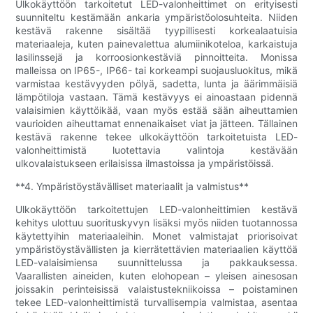
Ulkokäyttöön tarkoitetut LED-valonheittimet on erityisesti
suunniteltu kestämään ankaria ympäristöolosuhteita. Niiden
kestävä rakenne sisältää tyypillisesti korkealaatuisia
materiaaleja, kuten painevalettua alumiinikoteloa, karkaistuja
lasilinssejä ja korroosionkestäviä pinnoitteita. Monissa
malleissa on IP65-, IP66- tai korkeampi suojausluokitus, mikä
varmistaa kestävyyden pölyä, sadetta, lunta ja äärimmäisiä
lämpötiloja vastaan. Tämä kestävyys ei ainoastaan ​​pidennä
valaisimien käyttöikää, vaan myös estää sään aiheuttamien
vaurioiden aiheuttamat ennenaikaiset viat ja jätteen. Tällainen
kestävä rakenne tekee ulkokäyttöön tarkoitetuista LED-
valonheittimistä luotettavia valintoja kestävään
ulkovalaistukseen erilaisissa ilmastoissa ja ympäristöissä.
**4. Ympäristöystävälliset materiaalit ja valmistus**
Ulkokäyttöön tarkoitettujen LED-valonheittimien kestävä
kehitys ulottuu suorituskyvyn lisäksi myös niiden tuotannossa
käytettyihin materiaaleihin. Monet valmistajat priorisoivat
ympäristöystävällisten ja kierrätettävien materiaalien käyttöä
LED-valaisimiensa suunnittelussa ja pakkauksessa.
Vaarallisten aineiden, kuten elohopean – yleisen ainesosan
joissakin perinteisissä valaistustekniikoissa – poistaminen
tekee LED-valonheittimistä turvallisempia valmistaa, asentaa