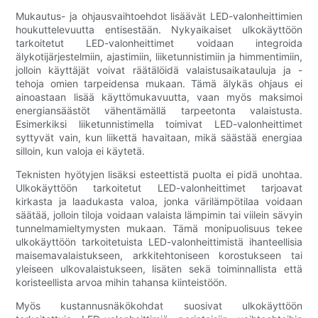
Mukautus- ja ohjausvaihtoehdot lisäävät LED-valonheittimien
houkuttelevuutta entisestään. Nykyaikaiset ulkokäyttöön
tarkoitetut LED-valonheittimet voidaan integroida
älykotijärjestelmiin, ajastimiin, liiketunnistimiin ja himmentimiin,
jolloin käyttäjät voivat räätälöidä valaistusaikatauluja ja -
tehoja omien tarpeidensa mukaan. Tämä älykäs ohjaus ei
ainoastaan ​​lisää käyttömukavuutta, vaan myös maksimoi
energiansäästöt vähentämällä tarpeetonta valaistusta.
Esimerkiksi liiketunnistimella toimivat LED-valonheittimet
syttyvät vain, kun liikettä havaitaan, mikä säästää energiaa
silloin, kun valoja ei käytetä.
Teknisten hyötyjen lisäksi esteettistä puolta ei pidä unohtaa.
Ulkokäyttöön tarkoitetut LED-valonheittimet tarjoavat
kirkasta ja laadukasta valoa, jonka värilämpötilaa voidaan
säätää, jolloin tiloja voidaan valaista lämpimin tai viilein sävyin
tunnelmamieltymysten mukaan. Tämä monipuolisuus tekee
ulkokäyttöön tarkoitetuista LED-valonheittimistä ihanteellisia
maisemavalaistukseen, arkkitehtoniseen korostukseen tai
yleiseen ulkovalaistukseen, lisäten sekä toiminnallista että
koristeellista arvoa mihin tahansa kiinteistöön.
Myös kustannusnäkökohdat suosivat ulkokäyttöön