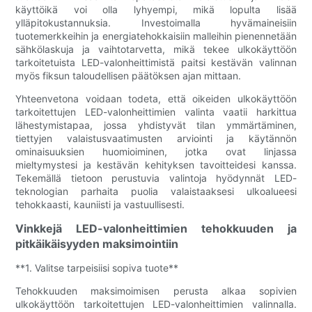
käyttöikä voi olla lyhyempi, mikä lopulta lisää
ylläpitokustannuksia. Investoimalla hyvämaineisiin
tuotemerkkeihin ja energiatehokkaisiin malleihin pienennetään
sähkölaskuja ja vaihtotarvetta, mikä tekee ulkokäyttöön
tarkoitetuista LED-valonheittimistä paitsi kestävän valinnan
myös fiksun taloudellisen päätöksen ajan mittaan.
Yhteenvetona voidaan todeta, että oikeiden ulkokäyttöön
tarkoitettujen LED-valonheittimien valinta vaatii harkittua
lähestymistapaa, jossa yhdistyvät tilan ymmärtäminen,
tiettyjen valaistusvaatimusten arviointi ja käytännön
ominaisuuksien huomioiminen, jotka ovat linjassa
mieltymystesi ja kestävän kehityksen tavoitteidesi kanssa.
Tekemällä tietoon perustuvia valintoja hyödynnät LED-
teknologian parhaita puolia valaistaaksesi ulkoalueesi
tehokkaasti, kauniisti ja vastuullisesti.
Vinkkejä LED-valonheittimien tehokkuuden ja
pitkäikäisyyden maksimointiin
**1. Valitse tarpeisiisi sopiva tuote**
Tehokkuuden maksimoimisen perusta alkaa sopivien
ulkokäyttöön tarkoitettujen LED-valonheittimien valinnalla.