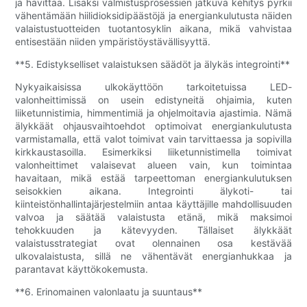
ja hävittää. Lisäksi valmistusprosessien jatkuva kehitys pyrkii
vähentämään hiilidioksidipäästöjä ja energiankulutusta näiden
valaistustuotteiden tuotantosyklin aikana, mikä vahvistaa
entisestään niiden ympäristöystävällisyyttä.
**5. Edistykselliset valaistuksen säädöt ja älykäs integrointi**
Nykyaikaisissa ulkokäyttöön tarkoitetuissa LED-
valonheittimissä on usein edistyneitä ohjaimia, kuten
liiketunnistimia, himmentimiä ja ohjelmoitavia ajastimia. Nämä
älykkäät ohjausvaihtoehdot optimoivat energiankulutusta
varmistamalla, että valot toimivat vain tarvittaessa ja sopivilla
kirkkaustasoilla. Esimerkiksi liiketunnistimella toimivat
valonheittimet valaisevat alueen vain, kun toimintaa
havaitaan, mikä estää tarpeettoman energiankulutuksen
seisokkien aikana. Integrointi älykoti- tai
kiinteistönhallintajärjestelmiin antaa käyttäjille mahdollisuuden
valvoa ja säätää valaistusta etänä, mikä maksimoi
tehokkuuden ja kätevyyden. Tällaiset älykkäät
valaistusstrategiat ovat olennainen osa kestävää
ulkovalaistusta, sillä ne vähentävät energianhukkaa ja
parantavat käyttökokemusta.
**6. Erinomainen valonlaatu ja suuntaus**