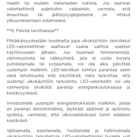
maalin tai muiden materiaalien tukimia. Jos asennat
valonheittimiä suljettuihin valaisimiin, varmista, että
ilmavirtaus tai jäähdytysjärjestelmä on riittävä
ylikuumenemisen estämiseksi.
**6. Päivitä tarvittaessa**
Pitkäikäisyydestään huolimatta jopa ulkokäyttöön tarkoitetut
LED-valonheittimet saattavat vaatia vaihtoa useiden
käyttövuosien jälkeen. Jos huomaat himmenemistä,
värinmuutosta tai välkkymistä, jota ei voida korjata
puhdistamalla tai korjaamalla, voi olla aika päivittää
uudempiin malleihin. LED-tekniikan kehitys parantaa usein
sekä tehokkuutta että käyttöikää, mikä tarkoittaa, että
uudempi ulkokäyttöön tarkoitettu LED-valonheitin voi olla
vanhempia yksiköitä parempi energiankulutuksessa ja
kestävyydessä.
Investoimalla uusimpiin energiatehokkaisiin malleihin, joissa
on parempi lämmönhallinta, älykkäät säätimet ja optimoitu
optiikka, varmistat, että ulkovalaistuksesi toimii edelleen
kestävästi.
Valitsemalla, asentamalla, huoltamalla ja hallinnoimalla
ulkokäyttöön tarkoitettuja LED-valonheittimiäsi huolella voit