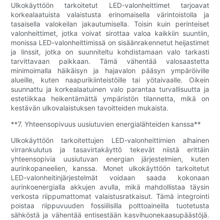
Ulkokäyttöön tarkoitetut LED-valonheittimet tarjoavat
korkealaatuista valaistusta erinomaisella värintoistolla ja
tasaisella valokeilan jakautumisella. Toisin kuin perinteiset
valonheittimet, jotka voivat sirottaa valoa kaikkiin suuntiin,
monissa LED-valonheittimissä on sisäänrakennetut heijastimet
ja linssit, jotka on suunniteltu kohdistamaan valo tarkasti
tarvittavaan paikkaan. Tämä vähentää valosaastetta
minimoimalla häikäisyn ja hajavalon pääsyn ympäröiville
alueille, kuten naapurikiinteistöille tai yötaivaalle. Oikein
suunnattu ja korkealaatuinen valo parantaa turvallisuutta ja
estetiikkaa heikentämättä ympäristön tilannetta, mikä on
kestävän ulkovalaistuksen tavoitteiden mukaista.
**7. Yhteensopivuus uusiutuvien energialähteiden kanssa**
Ulkokäyttöön tarkoitettujen LED-valonheittimien alhainen
virrankulutus ja tasavirtakäyttö tekevät niistä erittäin
yhteensopivia uusiutuvan energian järjestelmien, kuten
aurinkopaneelien, kanssa. Monet ulkokäyttöön tarkoitetut
LED-valonheitinjärjestelmät voidaan saada kokonaan
aurinkoenergialla akkujen avulla, mikä mahdollistaa täysin
verkosta riippumattomat valaistusratkaisut. Tämä integrointi
poistaa riippuvuuden fossiilisilla polttoaineilla tuotetusta
sähköstä ja vähentää entisestään kasvihuonekaasupäästöjä.