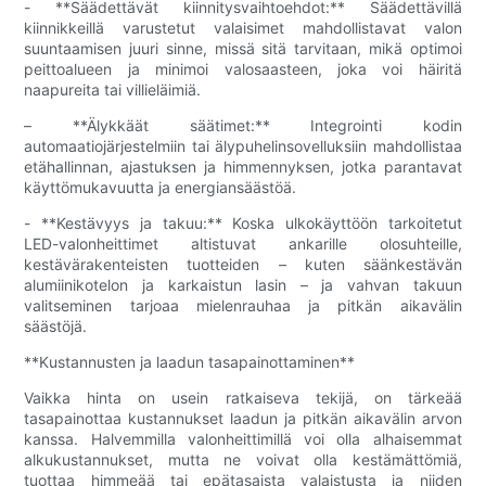
- **Säädettävät kiinnitysvaihtoehdot:** Säädettävillä
kiinnikkeillä varustetut valaisimet mahdollistavat valon
suuntaamisen juuri sinne, missä sitä tarvitaan, mikä optimoi
peittoalueen ja minimoi valosaasteen, joka voi häiritä
naapureita tai villieläimiä.
– **Älykkäät säätimet:** Integrointi kodin
automaatiojärjestelmiin tai älypuhelinsovelluksiin mahdollistaa
etähallinnan, ajastuksen ja himmennyksen, jotka parantavat
käyttömukavuutta ja energiansäästöä.
- **Kestävyys ja takuu:** Koska ulkokäyttöön tarkoitetut
LED-valonheittimet altistuvat ankarille olosuhteille,
kestävärakenteisten tuotteiden – kuten säänkestävän
alumiinikotelon ja karkaistun lasin – ja vahvan takuun
valitseminen tarjoaa mielenrauhaa ja pitkän aikavälin
säästöjä.
**Kustannusten ja laadun tasapainottaminen**
Vaikka hinta on usein ratkaiseva tekijä, on tärkeää
tasapainottaa kustannukset laadun ja pitkän aikavälin arvon
kanssa. Halvemmilla valonheittimillä voi olla alhaisemmat
alkukustannukset, mutta ne voivat olla kestämättömiä,
tuottaa himmeää tai epätasaista valaistusta ja niiden