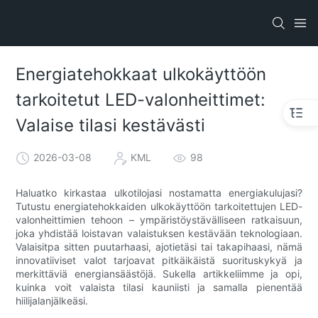
Energiatehokkaat ulkokäyttöön
tarkoitetut LED-valonheittimet:
Valaise tilasi kestävästi
2026-03-08
KML
98
Haluatko kirkastaa ulkotilojasi nostamatta energiakulujasi?
Tutustu energiatehokkaiden ulkokäyttöön tarkoitettujen LED-
valonheittimien tehoon – ympäristöystävälliseen ratkaisuun,
joka yhdistää loistavan valaistuksen kestävään teknologiaan.
Valaisitpa sitten puutarhaasi, ajotietäsi tai takapihaasi, nämä
innovatiiviset valot tarjoavat pitkäikäistä suorituskykyä ja
merkittäviä energiansäästöjä. Sukella artikkeliimme ja opi,
kuinka voit valaista tilasi kauniisti ja samalla pienentää
hiilijalanjälkeäsi.