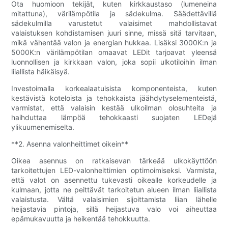
Ota huomioon tekijät, kuten kirkkaustaso (lumeneina
mitattuna), värilämpötila ja sädekulma. Säädettävillä
sädekulmilla varustetut valaisimet mahdollistavat
valaistuksen kohdistamisen juuri sinne, missä sitä tarvitaan,
mikä vähentää valon ja energian hukkaa. Lisäksi 3000K:n ja
5000K:n värilämpötilan omaavat LEDit tarjoavat yleensä
luonnollisen ja kirkkaan valon, joka sopii ulkotiloihin ilman
liiallista häikäisyä.
Investoimalla korkealaatuisista komponenteista, kuten
kestävistä koteloista ja tehokkaista jäähdytyselementeistä,
varmistat, että valaisin kestää ulkoilman olosuhteita ja
haihduttaa lämpöä tehokkaasti suojaten LEDejä
ylikuumenemiselta.
**2. Asenna valonheittimet oikein**
Oikea asennus on ratkaisevan tärkeää ulkokäyttöön
tarkoitettujen LED-valonheittimien optimoimiseksi. Varmista,
että valot on asennettu tukevasti oikealle korkeudelle ja
kulmaan, jotta ne peittävät tarkoitetun alueen ilman liiallista
valaistusta. Vältä valaisimien sijoittamista liian lähelle
heijastavia pintoja, sillä heijastuva valo voi aiheuttaa
epämukavuutta ja heikentää tehokkuutta.