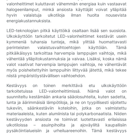
valonheittimet kuluttavat vähemmän energiaa kuin vastaavat
halogeenilamput, minkä ansiosta käyttäjät voivat ylläpitää
hyvin valaistuja ulkotiloja ilman huolta nousevista
energiakustannuksista.
LED-teknologian pitkä käyttöikä osaltaan lisää sen suosiota.
Ulkokäyttöön tarkoitetut LED-valonheittimet kestävät usein
kymmeniä tuhansia tunteja, mikä ylittää huomattavasti
perinteisten valaistusvaihtoehtojen käyttöiän. Tämä
pitkäikäisyys tarkoittaa harvempia lamppujen vaihtoja, mikä
vähentää ylläpitokustannuksia ja vaivaa. Lisäksi, koska nämä
valot vaativat harvempia lamppujen vaihtoja, ne vähentävät
myös poisheitettyihin lamppuihin liittyvää jätettä, mikä tekee
niistä ympäristöystävällisen vaihtoehdon.
Kestävyys on toinen merkittävä etu ulkokäyttöön
tarkoitetuissa LED-valonheittimissä. Nämä valot on
suunniteltu kestämään ankaria sääolosuhteita, kuten sadetta,
lunta ja äärimmäisiä lämpötiloja, ja ne on tyypillisesti sijoitettu
tukeviin, säänkestäviin koteloihin, jotka on valmistettu
materiaaleista, kuten alumiinista tai polykarbonaatista. Niiden
kestävyyden ansiosta ne toimivat luotettavasti erilaisissa
ulkotiloissa – asuinpihoilta ja ajoväyliltä kaupallisiin
pysäköintialueisiin ja urheiluareenoihin. Tämä kestävyys