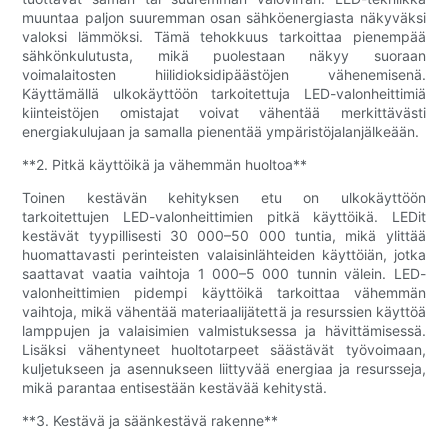
muuntaa paljon suuremman osan sähköenergiasta näkyväksi
valoksi lämmöksi. Tämä tehokkuus tarkoittaa pienempää
sähkönkulutusta, mikä puolestaan ​​näkyy suoraan
voimalaitosten hiilidioksidipäästöjen vähenemisenä.
Käyttämällä ulkokäyttöön tarkoitettuja LED-valonheittimiä
kiinteistöjen omistajat voivat vähentää merkittävästi
energiakulujaan ja samalla pienentää ympäristöjalanjälkeään.
**2. Pitkä käyttöikä ja vähemmän huoltoa**
Toinen kestävän kehityksen etu on ulkokäyttöön
tarkoitettujen LED-valonheittimien pitkä käyttöikä. LEDit
kestävät tyypillisesti 30 000–50 000 tuntia, mikä ylittää
huomattavasti perinteisten valaisinlähteiden käyttöiän, jotka
saattavat vaatia vaihtoja 1 000–5 000 tunnin välein. LED-
valonheittimien pidempi käyttöikä tarkoittaa vähemmän
vaihtoja, mikä vähentää materiaalijätettä ja resurssien käyttöä
lamppujen ja valaisimien valmistuksessa ja hävittämisessä.
Lisäksi vähentyneet huoltotarpeet säästävät työvoimaan,
kuljetukseen ja asennukseen liittyvää energiaa ja resursseja,
mikä parantaa entisestään kestävää kehitystä.
**3. Kestävä ja säänkestävä rakenne**