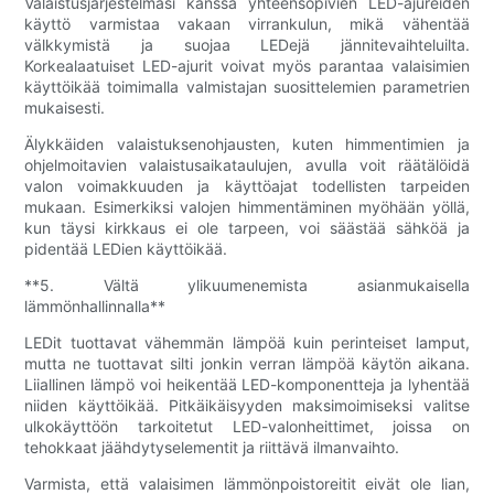
Valaistusjärjestelmäsi kanssa yhteensopivien LED-ajureiden
käyttö varmistaa vakaan virrankulun, mikä vähentää
välkkymistä ja suojaa LEDejä jännitevaihteluilta.
Korkealaatuiset LED-ajurit voivat myös parantaa valaisimien
käyttöikää toimimalla valmistajan suosittelemien parametrien
mukaisesti.
Älykkäiden valaistuksenohjausten, kuten himmentimien ja
ohjelmoitavien valaistusaikataulujen, avulla voit räätälöidä
valon voimakkuuden ja käyttöajat todellisten tarpeiden
mukaan. Esimerkiksi valojen himmentäminen myöhään yöllä,
kun täysi kirkkaus ei ole tarpeen, voi säästää sähköä ja
pidentää LEDien käyttöikää.
**5. Vältä ylikuumenemista asianmukaisella
lämmönhallinnalla**
LEDit tuottavat vähemmän lämpöä kuin perinteiset lamput,
mutta ne tuottavat silti jonkin verran lämpöä käytön aikana.
Liiallinen lämpö voi heikentää LED-komponentteja ja lyhentää
niiden käyttöikää. Pitkäikäisyyden maksimoimiseksi valitse
ulkokäyttöön tarkoitetut LED-valonheittimet, joissa on
tehokkaat jäähdytyselementit ja riittävä ilmanvaihto.
Varmista, että valaisimen lämmönpoistoreitit eivät ole lian,