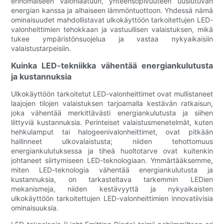
erinomaiseen valonlaatuun, yhteensopivuuteen uusiutuvan
energian kanssa ja alhaiseen lämmöntuottoon. Yhdessä nämä
ominaisuudet mahdollistavat ulkokäyttöön tarkoitettujen LED-
valonheittimien tehokkaan ja vastuullisen valaistuksen, mikä
tukee ympäristönsuojelua ja vastaa nykyaikaisiin
valaistustarpeisiin.
Kuinka LED-tekniikka vähentää energiankulutusta
ja kustannuksia
Ulkokäyttöön tarkoitetut LED-valonheittimet ovat mullistaneet
laajojen tilojen valaistuksen tarjoamalla kestävän ratkaisun,
joka vähentää merkittävästi energiankulutusta ja siihen
liittyviä kustannuksia. Perinteiset valaistusmenetelmät, kuten
hehkulamput tai halogeenivalonheittimet, ovat pitkään
hallinneet ulkovalaistusta; niiden tehottomuus
energiankulutuksessa ja tiheä huoltotarve ovat kuitenkin
johtaneet siirtymiseen LED-teknologiaan. Ymmärtääksemme,
miten LED-teknologia vähentää energiankulutusta ja
kustannuksia, on tarkasteltava tarkemmin LEDien
mekanismeja, niiden kestävyyttä ja nykyaikaisten
ulkokäyttöön tarkoitettujen LED-valonheittimien innovatiivisia
ominaisuuksia.