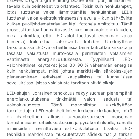
LED-teknologia (Light Emitting Diode) toimii pohjimmiltaan eri
tavalla kuin perinteiset valonlähteet. Toisin kuin hehkulamput,
jotka tuottavat valoa lämmittämällä hehkulankaa, LEDit
tuottavat valoa elektroluminesenssin avulla – kun sähkövirta
kulkee puolijohdemateriaalien läpi, fotoneja emittoituu. Tämä
prosessi tuottaa huomattavasti suuremman valotehokkuuden,
mikä tarkoittaa, että LED-valot tuottavat enemmän valoa
(lumenia) kulutettua sähköwattia kohden. Ulkokäyttöön
tarkoitetuissa LED-valonheittimissä tämä tarkoittaa kirkasta ja
tasaista valaistusta murto-osalla perinteisten valaisimien
vaatimasta energiankulutuksesta. Tyypillisesti LED-
valonheittimet käyttävät jopa 80–90 % vähemmän energiaa
kuin hehkulamput, mikä johtaa merkittäviin sähkölaskujen
pienenemiseen, erityisesti kaupallisissa tai kunnallisissa
sovelluksissa, joissa valaistusta tarvitaan pitkiä aikoja.
LED-sirujen luontainen tehokkuus näkyy suoraan pienempänä
energiankulutuksena tinkimättä valon laadusta tai
voimakkuudesta. Tämä mahdollistaa ulkokäyttöön
tarkoitettujen LED-valonheittimien korkean kirkkauden, mikä
on ihanteellinen ratkaisu turvavalaistukseen, maiseman
korostamiseen, urheilukeskuksiin ja pysäköintialueille, samalla
minimoiden merkittävästi sähkönkulutusta. Lisäksi LED-
tekniikka mahdollistaa mukautettavat sädekulmat ja tarkan