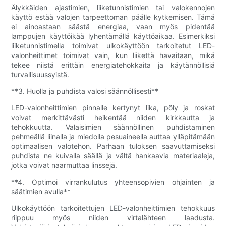
Älykkäiden ajastimien, liiketunnistimien tai valokennojen
käyttö estää valojen tarpeettoman päälle kytkemisen. Tämä
ei ainoastaan ​​säästä energiaa, vaan myös pidentää
lamppujen käyttöikää lyhentämällä käyttöaikaa. Esimerkiksi
liiketunnistimella toimivat ulkokäyttöön tarkoitetut LED-
valonheittimet toimivat vain, kun liikettä havaitaan, mikä
tekee niistä erittäin energiatehokkaita ja käytännöllisiä
turvallisuussyistä.
**3. Huolla ja puhdista valosi säännöllisesti**
LED-valonheittimien pinnalle kertynyt lika, pöly ja roskat
voivat merkittävästi heikentää niiden kirkkautta ja
tehokkuutta. Valaisimien säännöllinen puhdistaminen
pehmeällä liinalla ja miedolla pesuaineella auttaa ylläpitämään
optimaalisen valotehon. Parhaan tuloksen saavuttamiseksi
puhdista ne kuivalla säällä ja vältä hankaavia materiaaleja,
jotka voivat naarmuttaa linssejä.
**4. Optimoi virrankulutus yhteensopivien ohjainten ja
säätimien avulla**
Ulkokäyttöön tarkoitettujen LED-valonheittimien tehokkuus
riippuu myös niiden virtalähteen laadusta.