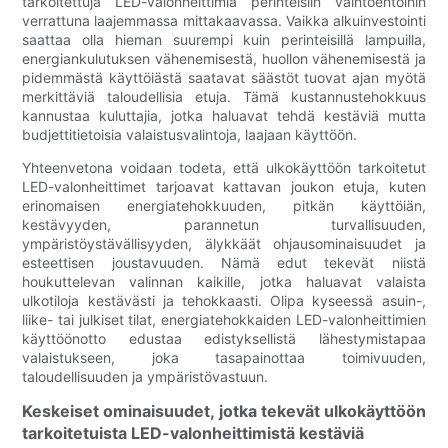
tarkoitettuja LED-valonheittimiä perinteisiin vaihtoehtoihin
verrattuna laajemmassa mittakaavassa. Vaikka alkuinvestointi
saattaa olla hieman suurempi kuin perinteisillä lampuilla,
energiankulutuksen vähenemisestä, huollon vähenemisestä ja
pidemmästä käyttöiästä saatavat säästöt tuovat ajan myötä
merkittäviä taloudellisia etuja. Tämä kustannustehokkuus
kannustaa kuluttajia, jotka haluavat tehdä kestäviä mutta
budjettitietoisia valaistusvalintoja, laajaan käyttöön.
Yhteenvetona voidaan todeta, että ulkokäyttöön tarkoitetut
LED-valonheittimet tarjoavat kattavan joukon etuja, kuten
erinomaisen energiatehokkuuden, pitkän käyttöiän,
kestävyyden, parannetun turvallisuuden,
ympäristöystävällisyyden, älykkäät ohjausominaisuudet ja
esteettisen joustavuuden. Nämä edut tekevät niistä
houkuttelevan valinnan kaikille, jotka haluavat valaista
ulkotiloja kestävästi ja tehokkaasti. Olipa kyseessä asuin-,
liike- tai julkiset tilat, energiatehokkaiden LED-valonheittimien
käyttöönotto edustaa edistyksellistä lähestymistapaa
valaistukseen, joka tasapainottaa toimivuuden,
taloudellisuuden ja ympäristövastuun.
Keskeiset ominaisuudet, jotka tekevät ulkokäyttöön
tarkoitetuista LED-valonheittimistä kestäviä