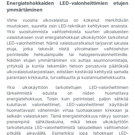
Energiatehokkaiden LED-valonheittimien etujen
ymmärtäminen
Viime vuosina ulkovalaistus on kokenut merkittävän
muutoksen, suurelta osin LED-tekniikan kehityksen ansiosta.
Yksi suosituimmista vaihtoehdoista suurten ulkoalueiden
valaistukseen ovat energiatehokkaat ulkokäyttöön tarkoitetut
LED-valonheittimet. Nämä valaistusratkaisut tarjoavat lukuisia
etuja, jotka tekevät niistä ylivoimaisen vaihtoehdon
perinteisille hehkulampuille tai halogeenivalonheittimille.
Näiden etujen ymmärtäminen voi auttaa asunnonomistajia,
yrityksiä ja kuntia tekemään tietoon perustuvia päätöksiä
ulkovalaistustarpeistaan, edistäen kestävää kehitystä samalla
parantaen kirkkautta, turvallisuutta ja kustannustehokkuutta.
Yksi ulkokäyttöön tarkoitettujen LED-valonheittimien
tärkeimmistä eduista on niiden huomattava
energiatehokkuus. Toisin kuin perinteiset, paljon sähköä
kuluttavat valonheittimet, LED-valonheittimet käyttävät
huomattavasti vähemmän virtaa tuottaakseen kirkkaan ja
selkeän valaistuksen. Tämä energiatehokkuus näkyy suoraan
pienempinä sähkölaskuina, mikä tekee ulkokäyttöön
tarkoitetuista LED-valonheittimistä taloudellisen vaihtoehdon
pitkällä aikavälillä. Esimerkiksi jopa tehokkaat LED-