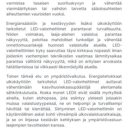
varmistaa tasaisen suorituskyvyn ja vähentää
vianmäärityksen tai vaihdon tarvetta sääolosuhteiden
aiheuttamien vaurioiden vuoksi.
Energiansäästön ja kestävyyden lisäksi ulkokäyttöön
tarkoitetut LED-valonheittimet parantavat turvallisuutta.
Niiden voimakas, laaja-alainen valaistus parantaa
näkyvyyttä, pelottaa mahdolliset tunkeilijat ja vähentää
onnettomuusriskejä huonosti valaistuilla alueilla. LED-
valonheittimien kyky saavuttaa täysi kirkkaus nopeasti ilman
joidenkin vanhempien tekniikoiden vaatimaa lämmitysaikaa
parantaa välitöntä näkyvyyttä, mikä on erityisen arvokasta
hätätilanteissa tai vilkkaasti liikennöidyillä alueilla.
Toinen tärkeä etu on ympäristövaikutus. Energiatehokkaat
ulkokäyttöön tarkoitetut LED-valonheittimet auttavat
vähentämään kasvihuonekaasupäästöjä alentamalla
sähkönkulutusta. Koska monet LEDit eivät sisällä myrkyllisiä
aineita, kuten elohopeaa, jota esiintyy yleisesti joissakin
muissa valaistustyypeissä, ne on helpompi ja turvallisempi
hävittää tai kierrättää. Siirtyminen LED-valonheittimiin on
käytännöllinen askel kohti vihreämpiä ulkovalaistusratkaisuja,
ja se on linjassa kestävän kehityksen ja ympäristövastuun
laajempien tavoitteiden kanssa.