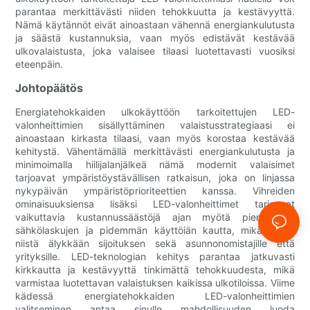
parantaa merkittävästi niiden tehokkuutta ja kestävyyttä.
Nämä käytännöt eivät ainoastaan ​​vähennä energiankulutusta
ja säästä kustannuksia, vaan myös edistävät kestävää
ulkovalaistusta, joka valaisee tilaasi luotettavasti vuosiksi
eteenpäin.
Johtopäätös
Energiatehokkaiden ulkokäyttöön tarkoitettujen LED-
valonheittimien sisällyttäminen valaistusstrategiaasi ei
ainoastaan ​​kirkasta tilaasi, vaan myös korostaa kestävää
kehitystä. Vähentämällä merkittävästi energiankulutusta ja
minimoimalla hiilijalanjälkeä nämä modernit valaisimet
tarjoavat ympäristöystävällisen ratkaisun, joka on linjassa
nykypäivän ympäristöprioriteettien kanssa. Vihreiden
ominaisuuksiensa lisäksi LED-valonheittimet tarjoavat
vaikuttavia kustannussäästöjä ajan myötä pienempien
sähkölaskujen ja pidemmän käyttöiän kautta, mikä tekee
niistä älykkään sijoituksen sekä asunnonomistajille että
yrityksille. LED-teknologian kehitys parantaa jatkuvasti
kirkkautta ja kestävyyttä tinkimättä tehokkuudesta, mikä
varmistaa luotettavan valaistuksen kaikissa ulkotiloissa. Viime
kädessä energiatehokkaiden LED-valonheittimien
valitseminen antaa sinulle mahdollisuuden luoda