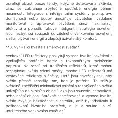
osvětlují oblast pouze tehdy, když je detekována aktivita,
čímž se zabraňuje zbytečné spotřebě energie během
nečinnosti. Integrace s inteligentními systémy pro správu
domácností nebo budov umožňuje uživatelům vzdáleně
monitorovat a upravovat osvětlení, čímž maximalizují
efektivitu a pohodlí. Takové inteligentní strategie osvětlení
jsou nezbytnou součástí udržitelného venkovního osvětlení,
snižují plýtvání energií a zlepšují uživatelský komfort.
**6. Vynikající kvalita a směrovost světla**
Venkovní LED reflektory poskytují vysoce kvalitní osvětlení s
vynikajícím podáním barev a rovnoměrným rozložením
paprsku. Na rozdíl od tradičních reflektorů, které mohou
rozptylovat světlo všemi směry, mnoho LED reflektorů má
vestavěné reflektory a čočky, které jsou navrženy tak, aby
světlo přesně zaostřily tam, kde je potřeba. To snižuje
světelné znečištění minimalizací oslnění a rozptýleného světla
unikajícího do okolních oblastí, jako jsou sousední nemovitosti
nebo noční obloha. Správně nasměrované a vysoce kvalitní
světlo zvyšuje bezpečnost a estetiku, aniž by přispívalo k
poškozování životního prostředí, a je v souladu s cíli
udržitelného venkovního osvětlení.