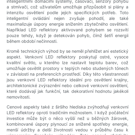
inteligentními domácími systémy, časovači, senzory pohybu
a stmívači, což uživatelům umožňuje přizpůsobit si plány a
intenzitu osvětlení podle jejich specifických potřeb. Toto
inteligentní ovládání nejen zvyšuje pohodlí, ale také
maximalizuje úspory energie snížením zbytečného osvětlení.
Například LED reflektory aktivované pohybem se rozsvítí
pouze tehdy, když je detekován pohyb, čímž šetří energii
během období nečinnosti.
Kromě technických výhod by se neměl přehlížet ani estetický
aspekt. Venkovní LED reflektory poskytují ostré, vysoce
kvalitní světlo, u kterého lze nastavit teplotu barev, což
umožňuje osvětlit prostory v teplých nebo studených tónech
v závislosti na preferencích prostředí. Díky této všestrannosti
jsou venkovní LED reflektory ideální pro osvětlení krajiny,
architektonické zvýraznění nebo celkové venkovní osvětlení,
které dodávají jak funkční, tak dekorativní hodnotu jakékoli
nemovitosti.
Cenové aspekty také z širšího hlediska zvýhodňují venkovní
LED reflektory oproti tradičním možnostem. I když počáteční
investice může být o něco vyšší než u běžných žárovek,
kombinované úspory plynoucí ze snížené spotřeby energie,
menší údržby a delší životnosti vedou v průběhu času k