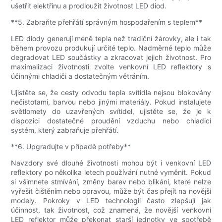
ušetřit elektřinu a prodloužit životnost LED diod.
**5. Zabraňte přehřátí správným hospodařením s teplem**
LED diody generují méně tepla než tradiční žárovky, ale i tak
během provozu produkují určité teplo. Nadměrné teplo může
degradovat LED součástky a zkracovat jejich životnost. Pro
maximalizaci životnosti zvolte venkovní LED reflektory s
účinnými chladiči a dostatečným větráním.
Ujistěte se, že cesty odvodu tepla svítidla nejsou blokovány
nečistotami, barvou nebo jinými materiály. Pokud instalujete
světlomety do uzavřených svítidel, ujistěte se, že je k
dispozici dostatečné proudění vzduchu nebo chladicí
systém, který zabraňuje přehřátí.
**6. Upgradujte v případě potřeby**
Navzdory své dlouhé životnosti mohou být i venkovní LED
reflektory po několika letech používání nutné vyměnit. Pokud
si všimnete stmívání, změny barev nebo blikání, které nelze
vyřešit čištěním nebo opravou, může být čas přejít na novější
modely. Pokroky v LED technologii často zlepšují jak
účinnost, tak životnost, což znamená, že novější venkovní
LED reflektor může překonat starší jednotky ve spotřebě