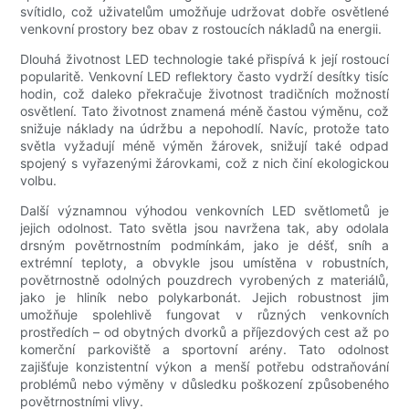
svítidlo, což uživatelům umožňuje udržovat dobře osvětlené
venkovní prostory bez obav z rostoucích nákladů na energii.
Dlouhá životnost LED technologie také přispívá k její rostoucí
popularitě. Venkovní LED reflektory často vydrží desítky tisíc
hodin, což daleko překračuje životnost tradičních možností
osvětlení. Tato životnost znamená méně častou výměnu, což
snižuje náklady na údržbu a nepohodlí. Navíc, protože tato
světla vyžadují méně výměn žárovek, snižují také odpad
spojený s vyřazenými žárovkami, což z nich činí ekologickou
volbu.
Další významnou výhodou venkovních LED světlometů je
jejich odolnost. Tato světla jsou navržena tak, aby odolala
drsným povětrnostním podmínkám, jako je déšť, sníh a
extrémní teploty, a obvykle jsou umístěna v robustních,
povětrnostně odolných pouzdrech vyrobených z materiálů,
jako je hliník nebo polykarbonát. Jejich robustnost jim
umožňuje spolehlivě fungovat v různých venkovních
prostředích – od obytných dvorků a příjezdových cest až po
komerční parkoviště a sportovní arény. Tato odolnost
zajišťuje konzistentní výkon a menší potřebu odstraňování
problémů nebo výměny v důsledku poškození způsobeného
povětrnostními vlivy.