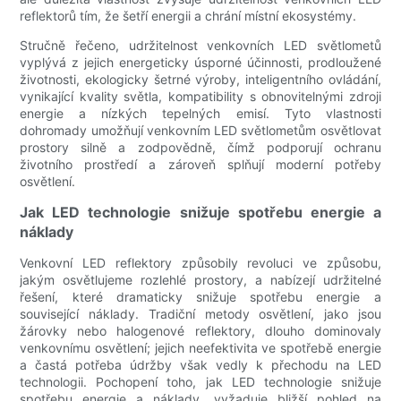
reflektorů tím, že šetří energii a chrání místní ekosystémy.
Stručně řečeno, udržitelnost venkovních LED světlometů
vyplývá z jejich energeticky úsporné účinnosti, prodloužené
životnosti, ekologicky šetrné výroby, inteligentního ovládání,
vynikající kvality světla, kompatibility s obnovitelnými zdroji
energie a nízkých tepelných emisí. Tyto vlastnosti
dohromady umožňují venkovním LED světlometům osvětlovat
prostory silně a zodpovědně, čímž podporují ochranu
životního prostředí a zároveň splňují moderní potřeby
osvětlení.
Jak LED technologie snižuje spotřebu energie a
náklady
Venkovní LED reflektory způsobily revoluci ve způsobu,
jakým osvětlujeme rozlehlé prostory, a nabízejí udržitelné
řešení, které dramaticky snižuje spotřebu energie a
související náklady. Tradiční metody osvětlení, jako jsou
žárovky nebo halogenové reflektory, dlouho dominovaly
venkovnímu osvětlení; jejich neefektivita ve spotřebě energie
a častá potřeba údržby však vedly k přechodu na LED
technologii. Pochopení toho, jak LED technologie snižuje
spotřebu energie a náklady, vyžaduje bližší pohled na