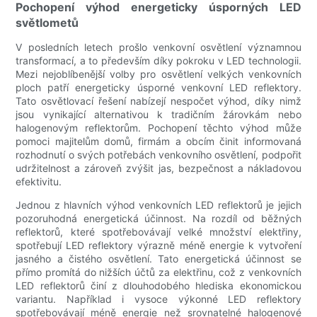
Pochopení výhod energeticky úsporných LED
světlometů
V posledních letech prošlo venkovní osvětlení významnou
transformací, a to především díky pokroku v LED technologii.
Mezi nejoblíbenější volby pro osvětlení velkých venkovních
ploch patří energeticky úsporné venkovní LED reflektory.
Tato osvětlovací řešení nabízejí nespočet výhod, díky nimž
jsou vynikající alternativou k tradičním žárovkám nebo
halogenovým reflektorům. Pochopení těchto výhod může
pomoci majitelům domů, firmám a obcím činit informovaná
rozhodnutí o svých potřebách venkovního osvětlení, podpořit
udržitelnost a zároveň zvýšit jas, bezpečnost a nákladovou
efektivitu.
Jednou z hlavních výhod venkovních LED reflektorů je jejich
pozoruhodná energetická účinnost. Na rozdíl od běžných
reflektorů, které spotřebovávají velké množství elektřiny,
spotřebují LED reflektory výrazně méně energie k vytvoření
jasného a čistého osvětlení. Tato energetická účinnost se
přímo promítá do nižších účtů za elektřinu, což z venkovních
LED reflektorů činí z dlouhodobého hlediska ekonomickou
variantu. Například i vysoce výkonné LED reflektory
spotřebovávají méně energie než srovnatelné halogenové