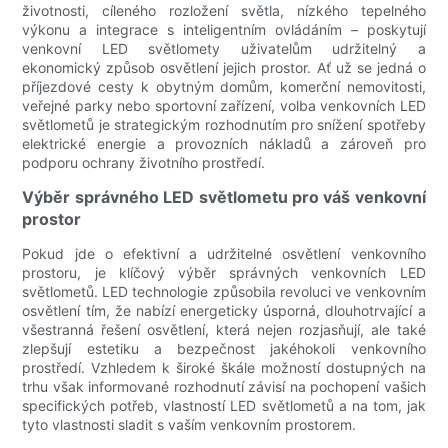
životnosti, cíleného rozložení světla, nízkého tepelného
výkonu a integrace s inteligentním ovládáním – poskytují
venkovní LED světlomety uživatelům udržitelný a
ekonomický způsob osvětlení jejich prostor. Ať už se jedná o
příjezdové cesty k obytným domům, komerční nemovitosti,
veřejné parky nebo sportovní zařízení, volba venkovních LED
světlometů je strategickým rozhodnutím pro snížení spotřeby
elektrické energie a provozních nákladů a zároveň pro
podporu ochrany životního prostředí.
Výběr správného LED světlometu pro váš venkovní
prostor
Pokud jde o efektivní a udržitelné osvětlení venkovního
prostoru, je klíčový výběr správných venkovních LED
světlometů. LED technologie způsobila revoluci ve venkovním
osvětlení tím, že nabízí energeticky úsporná, dlouhotrvající a
všestranná řešení osvětlení, která nejen rozjasňují, ale také
zlepšují estetiku a bezpečnost jakéhokoli venkovního
prostředí. Vzhledem k široké škále možností dostupných na
trhu však informované rozhodnutí závisí na pochopení vašich
specifických potřeb, vlastností LED světlometů a na tom, jak
tyto vlastnosti sladit s vaším venkovním prostorem.