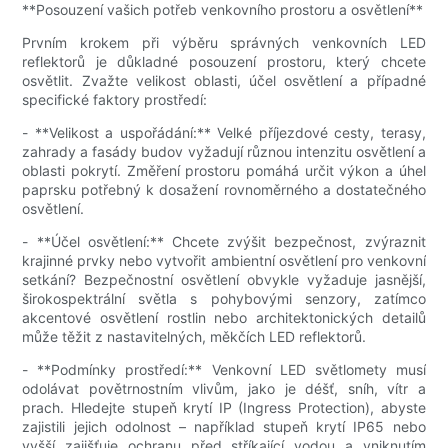
**Posouzení vašich potřeb venkovního prostoru a osvětlení**
Prvním krokem při výběru správných venkovních LED
reflektorů je důkladné posouzení prostoru, který chcete
osvětlit. Zvažte velikost oblasti, účel osvětlení a případné
specifické faktory prostředí:
- **Velikost a uspořádání:** Velké příjezdové cesty, terasy,
zahrady a fasády budov vyžadují různou intenzitu osvětlení a
oblasti pokrytí. Změření prostoru pomáhá určit výkon a úhel
paprsku potřebný k dosažení rovnoměrného a dostatečného
osvětlení.
- **Účel osvětlení:** Chcete zvýšit bezpečnost, zvýraznit
krajinné prvky nebo vytvořit ambientní osvětlení pro venkovní
setkání? Bezpečnostní osvětlení obvykle vyžaduje jasnější,
širokospektrální světla s pohybovými senzory, zatímco
akcentové osvětlení rostlin nebo architektonických detailů
může těžit z nastavitelných, měkčích LED reflektorů.
- **Podmínky prostředí:** Venkovní LED světlomety musí
odolávat povětrnostním vlivům, jako je déšť, sníh, vítr a
prach. Hledejte stupeň krytí IP (Ingress Protection), abyste
zajistili jejich odolnost – například stupeň krytí IP65 nebo
vyšší zajišťuje ochranu před stříkající vodou a vniknutím