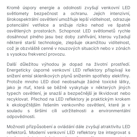
Kromě úspory energie a odolnosti zvyšují venkovní LED
světlomety bezpečnost a ochranu. Jejich intenzivní,
širokospektrální osvětlení umožňuje lepší viditelnost, odrazuje
potenciální vetřelce a snižuje riziko nehod ve špatně
osvětlených prostorách. Schopnost LED světlometů rychle
dosáhnout plného jasu bez doby zahřívání, kterou vyžadují
některé starší technologie, zlepšuje okamžitou viditelnost,
což je obzvláště cenné v nouzových situacích nebo v zónách
s vysokou frekvencí provozu.
Další důležitou výhodou je dopad na životní prostředí.
Energeticky úsporné venkovní LED reflektory přispívají ke
snížení emisí skleníkových plynů snížením spotřeby elektřiny.
Protože mnoho LED diod neobsahuje žádné toxické látky,
jako je rtuť, která se běžně vyskytuje v některých jiných
typech osvětlení, je snazší a bezpečnější je likvidovat nebo
recyklovat. Přechod na LED reflektory je praktickým krokem
k ekologičtějším řešením venkovního osvětlení, které je v
souladu s širšími cíli udržitelnosti a environmentální
odpovědnosti.
Možnosti přizpůsobení a ovládání dále zvyšují atraktivitu LED
reflektorů. Moderní venkovní LED reflektory lze integrovat s