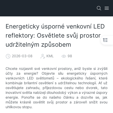
Energeticky úsporné venkovní LED
reflektory: Osvětlete svůj prostor
udržitelným způsobem
2026-03-08
KML
98
Chcete rozjasnit své venkovní prostory, aniž byste si zvýšili
účty za energie? Objevte sílu energeticky úsporných
venkovních LED světlometů – ekologického řešení, které
kombinuje brilantní osvětlení s udržitelnou technologií. Ať už
osvětlujete zahradu, příjezdovou cestu nebo dvorek, tato
inovativní světla nabízejí dlouhodobý výkon a výrazné úspory
energie. Ponořte se do našeho článku a dozvíte se, jak
můžete krásně osvětlit svůj prostor a zároveň snížit svou
uhlíkovou stopu.