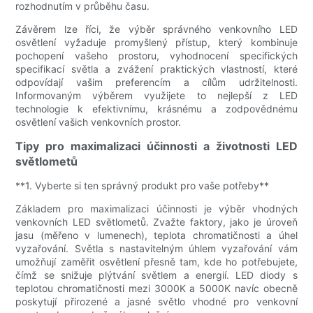
rozhodnutím v průběhu času.
Závěrem lze říci, že výběr správného venkovního LED
osvětlení vyžaduje promyšlený přístup, který kombinuje
pochopení vašeho prostoru, vyhodnocení specifických
specifikací světla a zvážení praktických vlastností, které
odpovídají vašim preferencím a cílům udržitelnosti.
Informovaným výběrem využijete to nejlepší z LED
technologie k efektivnímu, krásnému a zodpovědnému
osvětlení vašich venkovních prostor.
Tipy pro maximalizaci účinnosti a životnosti LED
světlometů
**1. Vyberte si ten správný produkt pro vaše potřeby**
Základem pro maximalizaci účinnosti je výběr vhodných
venkovních LED světlometů. Zvažte faktory, jako je úroveň
jasu (měřeno v lumenech), teplota chromatičnosti a úhel
vyzařování. Světla s nastavitelným úhlem vyzařování vám
umožňují zaměřit osvětlení přesně tam, kde ho potřebujete,
čímž se snižuje plýtvání světlem a energií. LED diody s
teplotou chromatičnosti mezi 3000K a 5000K navíc obecně
poskytují přirozené a jasné světlo vhodné pro venkovní