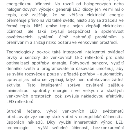
energetickou účinnost. Na rozdíl od halogenových nebo
halogenidových výbojek generují LED diody jen velmi málo
tepla, což zajišťuje, že se většina elektrické energie
přeměňuje přímo na viditelné světlo, místo aby se ztrácela ve
formě tepla. Nižší emise tepla nejen zlepšují elektrickou
účinnost, ale také zvyšují bezpečnost a spolehlivost
osvětlovacích systémů, čímž zabraňují problémům s
přehříváním a snižují riziko požáru ve venkovním prostředí.
Technologický pokrok také integroval inteligentní ovládací
prvky a senzory do venkovních LED reflektorů pro další
optimalizaci spotřeby energie. Pohybové senzory, využití
denního světla a programovatelné časovače umožňují, aby
se světla rozsvěcela pouze v případě potřeby – automaticky
upravují jas nebo se vypínají, když není detekována žádná
aktivita. Tato inteligentní správa osvětlení zajišťuje
minimalizaci spotřeby energie i ve velkých a složitých
venkovních prostorách, což zvyšuje nákladovou efektivitu
LED reflektorů.
Stručně řečeno, vývoj venkovních LED světlometů
představuje významný skok vpřed v energetické účinnosti a
úsporách nákladů. Díky využití inherentních výhod LED
technologie – vyšší světelné účinnosti, bezkonkurenční