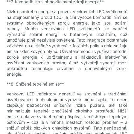
**7. Kompatibilita s obnovitelnými zdroji energie**
Nízká spotřeba energie a provoz venkovních LED světlometů
na stejnosměrný proud (DC) je činí vysoce kompatibilními se
systémy obnovitelných zdrojů energie, jako jsou solární
panely. Mnoho venkovních LED světlometů lze napájet
výhradně solární energií s bateriovým úložištěm, což
umožňuje plně nezávislé osvětlení. Tato integrace odstraňuje
závislost na elektřině vyrobené z fosilních paliv a dále snižuje
emise skleníkových plynů. Uživatelé mohou využívat přírodní
zdroje energie k udržitelnému a nákladově efektivnímu
osvětlení venkovních prostor, čímž vytvářejí synergii mezi
pokročilou technologií osvětlení a obnovitelnými zdroji
energie.
**8. Snížené tepelné emise**
Venkovní LED reflektory generují ve srovnání s tradičními
osvětlovacími technologiemi výrazně méně tepla. To nejen
zlepšuje bezpečnost snížením rizika požáru, ale také
minimalizuje tepelné znečištění okolního prostředí. Nižší
emise tepla ze svítidel méně přispívají k městským tepelným
ostrovům – což je v mnoha městech rostoucí problém – a
snižují zátěž blízkých chladicích systémů. Tato nenápadná,
ale důležitá vlastnost zvyšuje udržitelnost venkovních LED