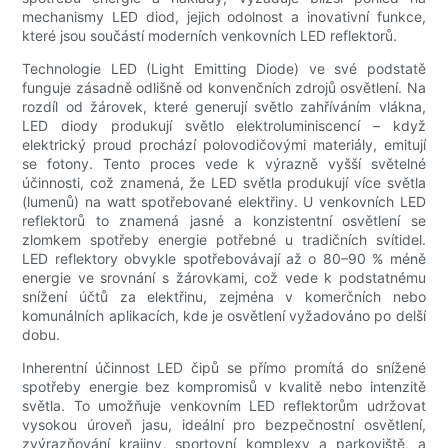
mechanismy LED diod, jejich odolnost a inovativní funkce,
které jsou součástí moderních venkovních LED reflektorů.
Technologie LED (Light Emitting Diode) ve své podstatě
funguje zásadně odlišně od konvenčních zdrojů osvětlení. Na
rozdíl od žárovek, které generují světlo zahříváním vlákna,
LED diody produkují světlo elektroluminiscencí – když
elektrický proud prochází polovodičovými materiály, emitují
se fotony. Tento proces vede k výrazně vyšší světelné
účinnosti, což znamená, že LED světla produkují více světla
(lumenů) na watt spotřebované elektřiny. U venkovních LED
reflektorů to znamená jasné a konzistentní osvětlení se
zlomkem spotřeby energie potřebné u tradičních svítidel.
LED reflektory obvykle spotřebovávají až o 80–90 % méně
energie ve srovnání s žárovkami, což vede k podstatnému
snížení účtů za elektřinu, zejména v komerčních nebo
komunálních aplikacích, kde je osvětlení vyžadováno po delší
dobu.
Inherentní účinnost LED čipů se přímo promítá do snížené
spotřeby energie bez kompromisů v kvalitě nebo intenzitě
světla. To umožňuje venkovním LED reflektorům udržovat
vysokou úroveň jasu, ideální pro bezpečnostní osvětlení,
zvýrazňování krajiny, sportovní komplexy a parkoviště, a