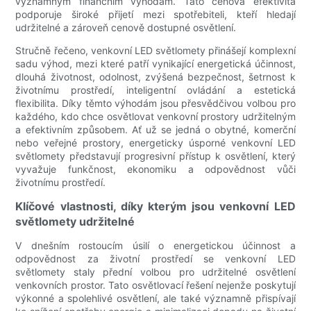
významným finančním výhodám. Tato cenová efektivita
podporuje široké přijetí mezi spotřebiteli, kteří hledají
udržitelné a zároveň cenově dostupné osvětlení.
Stručně řečeno, venkovní LED světlomety přinášejí komplexní
sadu výhod, mezi které patří vynikající energetická účinnost,
dlouhá životnost, odolnost, zvýšená bezpečnost, šetrnost k
životnímu prostředí, inteligentní ovládání a estetická
flexibilita. Díky těmto výhodám jsou přesvědčivou volbou pro
každého, kdo chce osvětlovat venkovní prostory udržitelným
a efektivním způsobem. Ať už se jedná o obytné, komerční
nebo veřejné prostory, energeticky úsporné venkovní LED
světlomety představují progresivní přístup k osvětlení, který
vyvažuje funkčnost, ekonomiku a odpovědnost vůči
životnímu prostředí.
Klíčové vlastnosti, díky kterým jsou venkovní LED
světlomety udržitelné
V dnešním rostoucím úsilí o energetickou účinnost a
odpovědnost za životní prostředí se venkovní LED
světlomety staly přední volbou pro udržitelné osvětlení
venkovních prostor. Tato osvětlovací řešení nejenže poskytují
výkonné a spolehlivé osvětlení, ale také významně přispívají