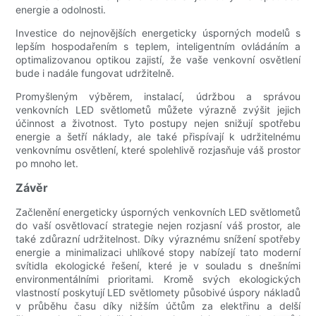
energie a odolnosti.
Investice do nejnovějších energeticky úsporných modelů s
lepším hospodařením s teplem, inteligentním ovládáním a
optimalizovanou optikou zajistí, že vaše venkovní osvětlení
bude i nadále fungovat udržitelně.
Promyšleným výběrem, instalací, údržbou a správou
venkovních LED světlometů můžete výrazně zvýšit jejich
účinnost a životnost. Tyto postupy nejen snižují spotřebu
energie a šetří náklady, ale také přispívají k udržitelnému
venkovnímu osvětlení, které spolehlivě rozjasňuje váš prostor
po mnoho let.
Závěr
Začlenění energeticky úsporných venkovních LED světlometů
do vaší osvětlovací strategie nejen rozjasní váš prostor, ale
také zdůrazní udržitelnost. Díky výraznému snížení spotřeby
energie a minimalizaci uhlíkové stopy nabízejí tato moderní
svítidla ekologické řešení, které je v souladu s dnešními
environmentálními prioritami. Kromě svých ekologických
vlastností poskytují LED světlomety působivé úspory nákladů
v průběhu času díky nižším účtům za elektřinu a delší