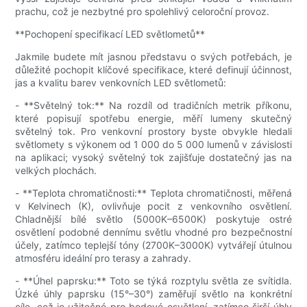
prachu, což je nezbytné pro spolehlivý celoroční provoz.
**Pochopení specifikací LED světlometů**
Jakmile budete mít jasnou představu o svých potřebách, je
důležité pochopit klíčové specifikace, které definují účinnost,
jas a kvalitu barev venkovních LED světlometů:
- **Světelný tok:** Na rozdíl od tradičních metrik příkonu,
které popisují spotřebu energie, měří lumeny skutečný
světelný tok. Pro venkovní prostory byste obvykle hledali
světlomety s výkonem od 1 000 do 5 000 lumenů v závislosti
na aplikaci; vysoký světelný tok zajišťuje dostatečný jas na
velkých plochách.
- **Teplota chromatičnosti:** Teplota chromatičnosti, měřená
v Kelvinech (K), ovlivňuje pocit z venkovního osvětlení.
Chladnější bílé světlo (5000K–6500K) poskytuje ostré
osvětlení podobné dennímu světlu vhodné pro bezpečnostní
účely, zatímco teplejší tóny (2700K–3000K) vytvářejí útulnou
atmosféru ideální pro terasy a zahrady.
- **Úhel paprsku:** Toto se týká rozptylu světla ze svítidla.
Úzké úhly paprsku (15°–30°) zaměřují světlo na konkrétní
cíle, což je užitečné pro bodové osvětlení, zatímco širší úhly