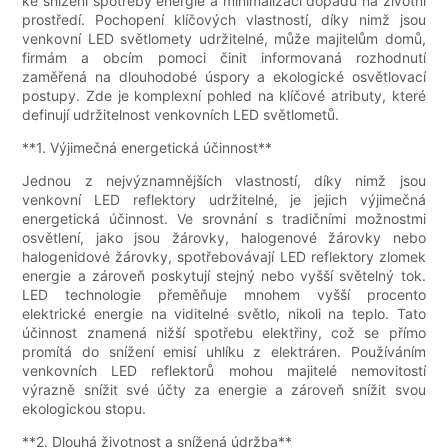
ke snížení spotřeby energie a minimalizaci dopadu na životní
prostředí. Pochopení klíčových vlastností, díky nimž jsou
venkovní LED světlomety udržitelné, může majitelům domů,
firmám a obcím pomoci činit informovaná rozhodnutí
zaměřená na dlouhodobé úspory a ekologické osvětlovací
postupy. Zde je komplexní pohled na klíčové atributy, které
definují udržitelnost venkovních LED světlometů.
**1. Výjimečná energetická účinnost**
Jednou z nejvýznamnějších vlastností, díky nimž jsou
venkovní LED reflektory udržitelné, je jejich výjimečná
energetická účinnost. Ve srovnání s tradičními možnostmi
osvětlení, jako jsou žárovky, halogenové žárovky nebo
halogenidové žárovky, spotřebovávají LED reflektory zlomek
energie a zároveň poskytují stejný nebo vyšší světelný tok.
LED technologie přeměňuje mnohem vyšší procento
elektrické energie na viditelné světlo, nikoli na teplo. Tato
účinnost znamená nižší spotřebu elektřiny, což se přímo
promítá do snížení emisí uhlíku z elektráren. Používáním
venkovních LED reflektorů mohou majitelé nemovitostí
výrazně snížit své účty za energie a zároveň snížit svou
ekologickou stopu.
**2. Dlouhá životnost a snížená údržba**