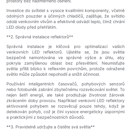
prostory bez nadměrného oslnění.
Investice do svítidel s vysoce kvalitními komponenty, včetně
odolných pouzder a účinných chladičů, zajišťuje, že svítidlo
odolá venkovním vlivům a efektivně odvádí teplo, čímž chrání
LED diody před přehřátím.
**2. Správná instalace reflektorů**
Správná instalace je klíčová pro optimalizaci vašich
venkovních LED reflektorů. Ujistěte se, že jsou světla
bezpečně namontována ve správné výšce a úhlu, aby
pokryla zamýšlenou oblast bez přesvětlení. Neumisťujte
světla příliš blízko k reflexním povrchům, protože odražené
světlo může způsobit nepohodlí a snížit účinnost.
Používání inteligentních časovačů, pohybových senzorů
nebo fotobuněk zabrání zbytečnému rozsvěcování světel. To
nejen šetří energii, ale také prodlužuje životnost žárovek
zkrácením doby provozu. Například venkovní LED reflektory
aktivované pohybem se rozsvěcují pouze tehdy, když je
detekován pohyb, což je činí vysoce energeticky úspornými
a praktickými z bezpečnostních důvodů.
**3. Pravidelně udržujte a čistěte svá světla**