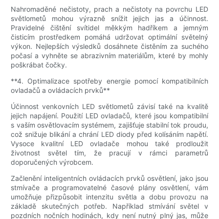
Nahromaděné nečistoty, prach a nečistoty na povrchu LED
světlometů mohou výrazně snížit jejich jas a účinnost.
Pravidelné čištění svítidel měkkým hadříkem a jemným
čisticím prostředkem pomáhá udržovat optimální světelný
výkon. Nejlepších výsledků dosáhnete čistěním za suchého
počasí a vyhněte se abrazivním materiálům, které by mohly
poškrábat čočky.
**4. Optimalizace spotřeby energie pomocí kompatibilních
ovladačů a ovládacích prvků**
Účinnost venkovních LED světlometů závisí také na kvalitě
jejich napájení. Použití LED ovladačů, které jsou kompatibilní
s vaším osvětlovacím systémem, zajišťuje stabilní tok proudu,
což snižuje blikání a chrání LED diody před kolísáním napětí.
Vysoce kvalitní LED ovladače mohou také prodloužit
životnost světel tím, že pracují v rámci parametrů
doporučených výrobcem.
Začlenění inteligentních ovládacích prvků osvětlení, jako jsou
stmívače a programovatelné časové plány osvětlení, vám
umožňuje přizpůsobit intenzitu světla a dobu provozu na
základě skutečných potřeb. Například stmívání světel v
pozdních nočních hodinách, kdy není nutný plný jas, může