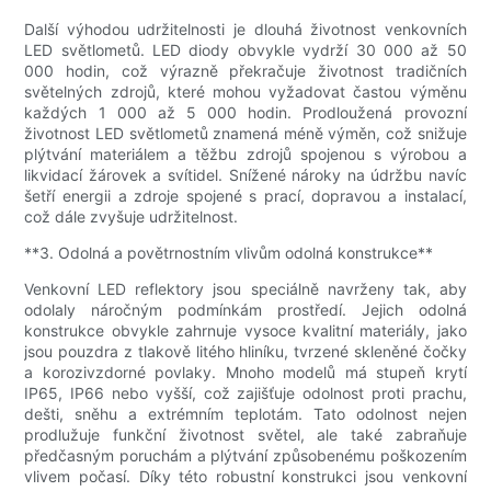
Další výhodou udržitelnosti je dlouhá životnost venkovních
LED světlometů. LED diody obvykle vydrží 30 000 až 50
000 hodin, což výrazně překračuje životnost tradičních
světelných zdrojů, které mohou vyžadovat častou výměnu
každých 1 000 až 5 000 hodin. Prodloužená provozní
životnost LED světlometů znamená méně výměn, což snižuje
plýtvání materiálem a těžbu zdrojů spojenou s výrobou a
likvidací žárovek a svítidel. Snížené nároky na údržbu navíc
šetří energii a zdroje spojené s prací, dopravou a instalací,
což dále zvyšuje udržitelnost.
**3. Odolná a povětrnostním vlivům odolná konstrukce**
Venkovní LED reflektory jsou speciálně navrženy tak, aby
odolaly náročným podmínkám prostředí. Jejich odolná
konstrukce obvykle zahrnuje vysoce kvalitní materiály, jako
jsou pouzdra z tlakově litého hliníku, tvrzené skleněné čočky
a korozivzdorné povlaky. Mnoho modelů má stupeň krytí
IP65, IP66 nebo vyšší, což zajišťuje odolnost proti prachu,
dešti, sněhu a extrémním teplotám. Tato odolnost nejen
prodlužuje funkční životnost světel, ale také zabraňuje
předčasným poruchám a plýtvání způsobenému poškozením
vlivem počasí. Díky této robustní konstrukci jsou venkovní