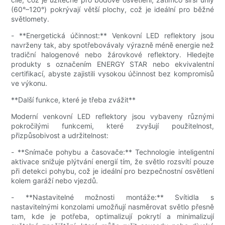
(60°–120°) pokrývají větší plochy, což je ideální pro běžné
světlomety.
- **Energetická účinnost:** Venkovní LED reflektory jsou
navrženy tak, aby spotřebovávaly výrazně méně energie než
tradiční halogenové nebo žárovkové reflektory. Hledejte
produkty s označením ENERGY STAR nebo ekvivalentní
certifikací, abyste zajistili vysokou účinnost bez kompromisů
ve výkonu.
**Další funkce, které je třeba zvážit**
Moderní venkovní LED reflektory jsou vybaveny různými
pokročilými funkcemi, které zvyšují použitelnost,
přizpůsobivost a udržitelnost:
- **Snímače pohybu a časovače:** Technologie inteligentní
aktivace snižuje plýtvání energií tím, že světlo rozsvítí pouze
při detekci pohybu, což je ideální pro bezpečnostní osvětlení
kolem garáží nebo vjezdů.
- **Nastavitelné možnosti montáže:** Svítidla s
nastavitelnými konzolami umožňují nasměrovat světlo přesně
tam, kde je potřeba, optimalizují pokrytí a minimalizují