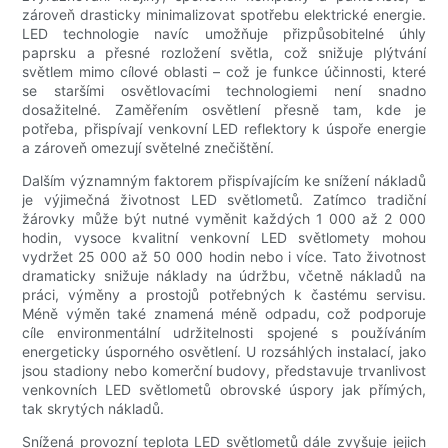
zároveň drasticky minimalizovat spotřebu elektrické energie.
LED technologie navíc umožňuje přizpůsobitelné úhly
paprsku a přesné rozložení světla, což snižuje plýtvání
světlem mimo cílové oblasti – což je funkce účinnosti, které
se staršími osvětlovacími technologiemi není snadno
dosažitelné. Zaměřením osvětlení přesně tam, kde je
potřeba, přispívají venkovní LED reflektory k úspoře energie
a zároveň omezují světelné znečištění.
Dalším významným faktorem přispívajícím ke snížení nákladů
je výjimečná životnost LED světlometů. Zatímco tradiční
žárovky může být nutné vyměnit každých 1 000 až 2 000
hodin, vysoce kvalitní venkovní LED světlomety mohou
vydržet 25 000 až 50 000 hodin nebo i více. Tato životnost
dramaticky snižuje náklady na údržbu, včetně nákladů na
práci, výměny a prostojů potřebných k častému servisu.
Méně výměn také znamená méně odpadu, což podporuje
cíle environmentální udržitelnosti spojené s používáním
energeticky úsporného osvětlení. U rozsáhlých instalací, jako
jsou stadiony nebo komerční budovy, představuje trvanlivost
venkovních LED světlometů obrovské úspory jak přímých,
tak skrytých nákladů.
Snížená provozní teplota LED světlometů dále zvyšuje jejich