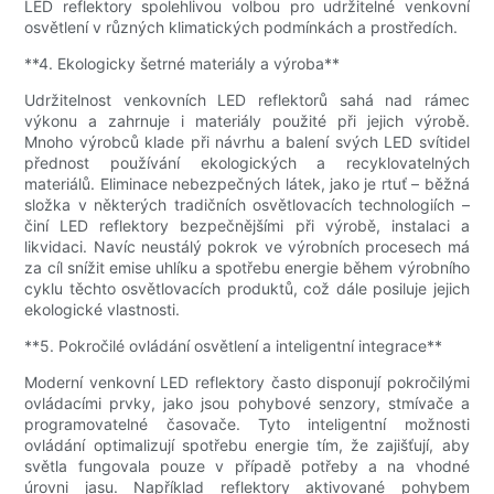
LED reflektory spolehlivou volbou pro udržitelné venkovní
osvětlení v různých klimatických podmínkách a prostředích.
**4. Ekologicky šetrné materiály a výroba**
Udržitelnost venkovních LED reflektorů sahá nad rámec
výkonu a zahrnuje i materiály použité při jejich výrobě.
Mnoho výrobců klade při návrhu a balení svých LED svítidel
přednost používání ekologických a recyklovatelných
materiálů. Eliminace nebezpečných látek, jako je rtuť – běžná
složka v některých tradičních osvětlovacích technologiích –
činí LED reflektory bezpečnějšími při výrobě, instalaci a
likvidaci. Navíc neustálý pokrok ve výrobních procesech má
za cíl snížit emise uhlíku a spotřebu energie během výrobního
cyklu těchto osvětlovacích produktů, což dále posiluje jejich
ekologické vlastnosti.
**5. Pokročilé ovládání osvětlení a inteligentní integrace**
Moderní venkovní LED reflektory často disponují pokročilými
ovládacími prvky, jako jsou pohybové senzory, stmívače a
programovatelné časovače. Tyto inteligentní možnosti
ovládání optimalizují spotřebu energie tím, že zajišťují, aby
světla fungovala pouze v případě potřeby a na vhodné
úrovni jasu. Například reflektory aktivované pohybem