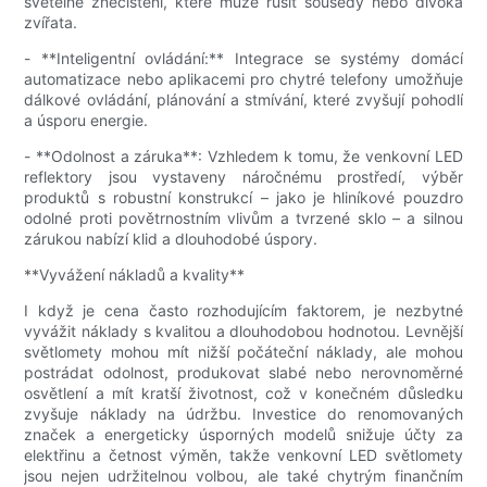
světelné znečištění, které může rušit sousedy nebo divoká
zvířata.
- **Inteligentní ovládání:** Integrace se systémy domácí
automatizace nebo aplikacemi pro chytré telefony umožňuje
dálkové ovládání, plánování a stmívání, které zvyšují pohodlí
a úsporu energie.
- **Odolnost a záruka**: Vzhledem k tomu, že venkovní LED
reflektory jsou vystaveny náročnému prostředí, výběr
produktů s robustní konstrukcí – jako je hliníkové pouzdro
odolné proti povětrnostním vlivům a tvrzené sklo – a silnou
zárukou nabízí klid a dlouhodobé úspory.
**Vyvážení nákladů a kvality**
I když je cena často rozhodujícím faktorem, je nezbytné
vyvážit náklady s kvalitou a dlouhodobou hodnotou. Levnější
světlomety mohou mít nižší počáteční náklady, ale mohou
postrádat odolnost, produkovat slabé nebo nerovnoměrné
osvětlení a mít kratší životnost, což v konečném důsledku
zvyšuje náklady na údržbu. Investice do renomovaných
značek a energeticky úsporných modelů snižuje účty za
elektřinu a četnost výměn, takže venkovní LED světlomety
jsou nejen udržitelnou volbou, ale také chytrým finančním