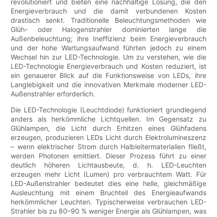
revolutioniert und bieten eine nachhaltige Lösung, die den
Energieverbrauch und die damit verbundenen Kosten
drastisch senkt. Traditionelle Beleuchtungsmethoden wie
Glüh- oder Halogenstrahler dominierten lange die
Außenbeleuchtung; ihre Ineffizienz beim Energieverbrauch
und der hohe Wartungsaufwand führten jedoch zu einem
Wechsel hin zur LED-Technologie. Um zu verstehen, wie die
LED-Technologie Energieverbrauch und Kosten reduziert, ist
ein genauerer Blick auf die Funktionsweise von LEDs, ihre
Langlebigkeit und die innovativen Merkmale moderner LED-
Außenstrahler erforderlich.
Die LED-Technologie (Leuchtdiode) funktioniert grundlegend
anders als herkömmliche Lichtquellen. Im Gegensatz zu
Glühlampen, die Licht durch Erhitzen eines Glühfadens
erzeugen, produzieren LEDs Licht durch Elektrolumineszenz
– wenn elektrischer Strom durch Halbleitermaterialien fließt,
werden Photonen emittiert. Dieser Prozess führt zu einer
deutlich höheren Lichtausbeute, d. h. LED-Leuchten
erzeugen mehr Licht (Lumen) pro verbrauchtem Watt. Für
LED-Außenstrahler bedeutet dies eine helle, gleichmäßige
Ausleuchtung mit einem Bruchteil des Energieaufwands
herkömmlicher Leuchten. Typischerweise verbrauchen LED-
Strahler bis zu 80–90 % weniger Energie als Glühlampen, was