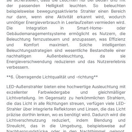
der passenden Helligkeit leuchten. So beleuchten
beispielsweise bewegungsaktivierte Strahler einen Bereich
nur dann, wenn eine Aktivität erkannt wird, wodurch
unnötiger Energieverbrauch in Leerlaufzeiten vermieden wird.
Die Integration in Smart-Home- oder
Gebäudemanagementsysteme ermöglicht es Nutzern, die
Beleuchtung fernzusteuern und anzupassen, was Effizienz
und Komfort maximiert. Solche intelligenten
Beleuchtungsstrategien sind wesentliche Bestandteile einer
nachhaltigen Außenbeleuchtung, da sie
Energieverschwendung reduzieren und das Nutzererlebnis
verbessern.
**6. Überragende Lichtqualität und -richtung**
LED-Außenstrahler bieten eine hochwertige Ausleuchtung mit
exzellenter Farbwiedergabe und gleichmäßiger
Lichtverteilung. Im Gegensatz zu herkömmlichen Strahlern,
die das Licht in alle Richtungen streuen, verfügen viele LED-
Strahler über integrierte Reflektoren und Linsen, die das Licht
präzise dorthin lenken, wo es benötigt wird. Dadurch wird die
Lichtverschmutzung reduziert, indem Blendung und
Streulicht, das in die Umgebung, beispielsweise auf
Nachbargrundstücke oder in den Nachthimmel, gelangt,