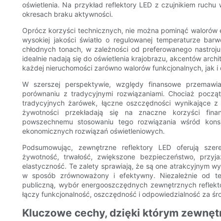
oświetlenia. Na przykład reflektory LED z czujnikiem ruchu
okresach braku aktywności.
Oprócz korzyści technicznych, nie można pominąć walorów 
wysokiej jakości światło o regulowanej temperaturze barw
chłodnych tonach, w zależności od preferowanego nastroju.
idealnie nadają się do oświetlenia krajobrazu, akcentów arc
każdej nieruchomości zarówno walorów funkcjonalnych, jak i
W szerszej perspektywie, względy finansowe przemawi
porównaniu z tradycyjnymi rozwiązaniami. Chociaż pocz
tradycyjnych żarówek, łączne oszczędności wynikające z m
żywotności przekładają się na znaczne korzyści fina
powszechnemu stosowaniu tego rozwiązania wśród kons
ekonomicznych rozwiązań oświetleniowych.
Podsumowując, zewnętrzne reflektory LED oferują szer
żywotność, trwałość, zwiększone bezpieczeństwo, przyjaz
elastyczność. Te zalety sprawiają, że są one atrakcyjnym w
w sposób zrównoważony i efektywny. Niezależnie od te
publiczną, wybór energooszczędnych zewnętrznych reflekto
łączy funkcjonalność, oszczędność i odpowiedzialność za śr
Kluczowe cechy, dzięki którym zewnęt