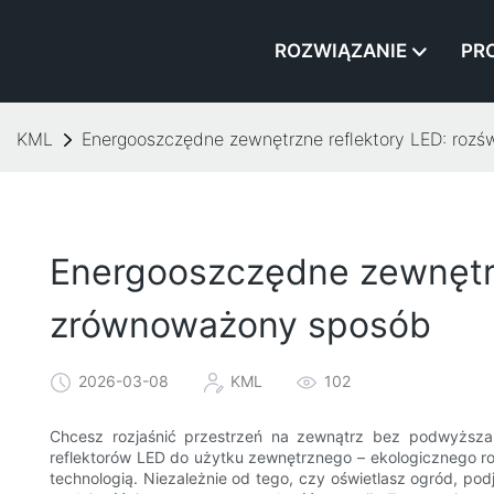
ROZWIĄZANIE
PR
KML
Energooszczędne zewnętrzne reflektory LED: rozś
Energooszczędne zewnętrz
zrównoważony sposób
2026-03-08
KML
102
Chcesz rozjaśnić przestrzeń na zewnątrz bez podwyższ
reflektorów LED do użytku zewnętrznego – ekologicznego ro
technologią. Niezależnie od tego, czy oświetlasz ogród, po