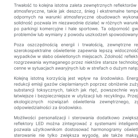
Trwałość to kolejna istotna zaleta zewnętrznych reflektoró
atmosferyczne, takie jak deszcz, śnieg i ekstremalne temp
odpornych na warunki atmosferyczne obudowach wykonany
solidność pozwala im niezawodnie działać w różnych waru
po parkingi komercyjne i hale sportowe. Ta odporność gw
problemów lub wymiany z powodu uszkodzeń spowodowanyc
Poza oszczędnością energii i trwałością, zewnętrzne r
szerokospektralne oświetlenie zapewnia lepszą widoczność
wypadków w słabo oświetlonych miejscach. Zdolność reflekto
rozgrzewania wymaganego przez niektóre starsze technolog
cenne w sytuacjach awaryjnych lub w strefach o dużym natę
Kolejną istotną korzyścią jest wpływ na środowisko. Ene
redukcji emisji gazów cieplarnianych poprzez obniżenie zuży
substancji toksycznych, takich jak rtęć, powszechnie wys
łatwiejsze i bezpieczniejsze w utylizacji lub recyklingu. Prz
ekologicznych rozwiązań oświetlenia zewnętrznego,
odpowiedzialności za środowisko.
Możliwości personalizacji i sterowania dodatkowo zwięk
reflektory LED można zintegrować z systemami inteligent
pozwala użytkownikom dostosować harmonogramy oświetlen
sterowanie nie tylko zwiększa wygodę, ale także maks