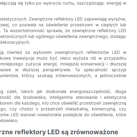
 włączają się tylko po wykryciu ruchu, oszczędzając energię w
estetycznych. Zewnętrzne reflektory LED zapewniają wyraźne,
owej, co pozwala na oświetlenie przestrzeni w ciepłych lub
 Ta wszechstronność sprawia, że ​​zewnętrzne reflektory LED
hitektonicznych lub ogólnego oświetlenia zewnętrznego, dodając
 dekoracyjnych.
ają również za wyborem zewnętrznych reflektorów LED w
ątkowa inwestycja może być nieco wyższa niż w przypadku
niejszego zużycia energii, mniejszej konserwacji i dłuższej
nsowe w dłuższej perspektywie. Ta opłacalność sprzyja
umentów, którzy szukają zrównoważonych, a jednocześnie
eg zalet, takich jak doskonała energooszczędność, długa
ność dla środowiska, inteligentne sterowanie i estetyczna
yborem dla każdego, kto chce oświetlić przestrzeń zewnętrzną
go, czy chodzi o przestrzeń mieszkalną, komercyjną, czy
rów LED stanowi nowatorskie podejście do oświetlenia, które
odowisko.
rzne reflektory LED są zrównoważone