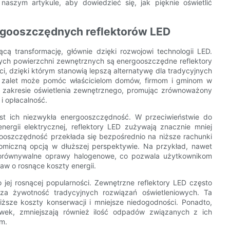
aszym artykule, aby dowiedzieć się, jak pięknie oświetlić
rgooszczędnych reflektorów LED
cą transformację, głównie dzięki rozwojowi technologii LED.
żych powierzchni zewnętrznych są energooszczędne reflektory
ci, dzięki którym stanowią lepszą alternatywę dla tradycyjnych
h zalet może pomóc właścicielom domów, firmom i gminom w
zakresie oświetlenia zewnętrznego, promując zrównoważony
i opłacalność.
st ich niezwykła energooszczędność. W przeciwieństwie do
ergii elektrycznej, reflektory LED zużywają znacznie mniej
rgooszczędność przekłada się bezpośrednio na niższe rachunki
omiczną opcją w dłuższej perspektywie. Na przykład, nawet
 porównywalne oprawy halogenowe, co pozwala użytkownikom
w o rosnące koszty energii.
 jej rosnącej popularności. Zewnętrzne reflektory LED często
ższa żywotność tradycyjnych rozwiązań oświetleniowych. Ta
ższe koszty konserwacji i mniejsze niedogodności. Ponadto,
wek, zmniejszają również ilość odpadów związanych z ich
m.