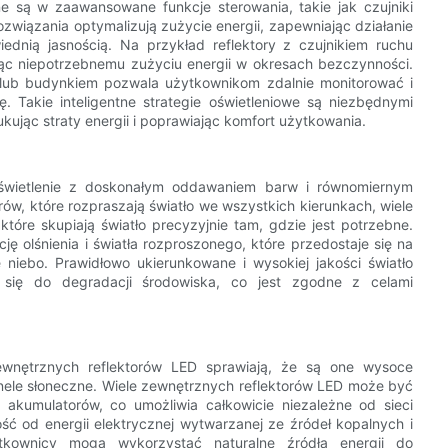
 są w zaawansowane funkcje sterowania, takie jak czujniki
ozwiązania optymalizują zużycie energii, zapewniając działanie
iednią jasnością. Na przykład reflektory z czujnikiem ruchu
jąc niepotrzebnemu zużyciu energii w okresach bezczynności.
 lub budynkiem pozwala użytkownikom zdalnie monitorować i
. Takie inteligentne strategie oświetleniowe są niezbędnymi
jąc straty energii i poprawiając komfort użytkowania.
 oświetlenie z doskonałym oddawaniem barw i równomiernym
rów, które rozpraszają światło we wszystkich kierunkach, wiele
tóre skupiają światło precyzyjnie tam, gdzie jest potrzebne.
ę olśnienia i światła rozproszonego, które przedostaje się na
 niebo. Prawidłowo ukierunkowane i wysokiej jakości światło
c się do degradacji środowiska, co jest zgodne z celami
zewnętrznych reflektorów LED sprawiają, że są one wysoce
anele słoneczne. Wiele zewnętrznych reflektorów LED może być
 akumulatorów, co umożliwia całkowicie niezależne od sieci
ość od energii elektrycznej wytwarzanej ze źródeł kopalnych i
tkownicy mogą wykorzystać naturalne źródła energii do