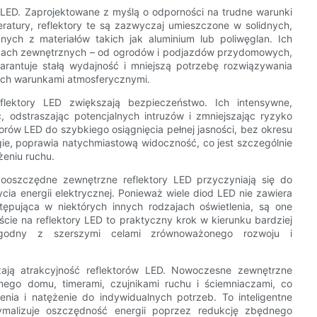
w LED. Zaprojektowane z myślą o odporności na trudne warunki
eratury, reflektory te są zazwyczaj umieszczone w solidnych,
ch z materiałów takich jak aluminium lub poliwęglan. Ich
nkach zewnętrznych – od ogrodów i podjazdów przydomowych,
arantuje stałą wydajność i mniejszą potrzebę rozwiązywania
h warunkami atmosferycznymi.
eflektory LED zwiększają bezpieczeństwo. Ich intensywne,
, odstraszając potencjalnych intruzów i zmniejszając ryzyko
rów LED do szybkiego osiągnięcia pełnej jasności, bez okresu
ie, poprawia natychmiastową widoczność, co jest szczególnie
żeniu ruchu.
rgooszczędne zewnętrzne reflektory LED przyczyniają się do
cia energii elektrycznej. Ponieważ wiele diod LED nie zawiera
tępująca w niektórych innych rodzajach oświetlenia, są one
ejście na reflektory LED to praktyczny krok w kierunku bardziej
 zgodny z szerszymi celami zrównoważonego rozwoju i
szają atrakcyjność reflektorów LED. Nowoczesne zewnętrzne
nego domu, timerami, czujnikami ruchu i ściemniaczami, co
ia i natężenie do indywidualnych potrzeb. To inteligentne
ymalizuje oszczędność energii poprzez redukcję zbędnego