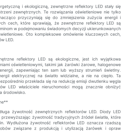
etyczną i ekologiczną, zewnętrzne reflektory LED stały się
zeni zewnętrznych. Te rozwiązania oświetleniowe nie tylko
acząco przyczyniają się do zmniejszenia zużycia energii i
ych cech, które sprawiają, że zewnętrzne reflektory LED są
gminom w podejmowaniu świadomych decyzji ukierunkowanych
oświetleniowe. Oto kompleksowe omówienie kluczowych cech,
ów LED.
ętrzne reflektory LED są ekologiczne, jest ich wyjątkowa
iami oświetleniowymi, takimi jak żarówki żarowe, halogenowe
nergii, zapewniając ten sam lub wyższy strumień świetlny.
gii elektrycznej na światło widzialne, a nie na ciepło. Ta
bezpośrednio przekłada się na redukcję emisji dwutlenku węgla
orów LED właściciele nieruchomości mogą znacznie obniżyć
na środowisko.
ne**
 długa żywotność zewnętrznych reflektorów LED. Diody LED
przewyższając żywotność tradycyjnych źródeł światła, które
. Wydłużona żywotność reflektorów LED oznacza rzadszą
sobów związane z produkcją i utylizacją żarówek i opraw