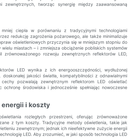
eni zewnętrznych, tworząc synergię między zaawansowaną
 mniej ciepła w porównaniu z tradycyjnymi technologiami
rzez redukcję zagrożenia pożarowego, ale także minimalizuje
 opraw oświetleniowych przyczynia się w mniejszym stopniu do
wielu miastach – i zmniejsza obciążenie pobliskich systemów
ofil zrównoważonego rozwoju zewnętrznych reflektorów LED,
ktorów LED wynika z ich energooszczędności, wydłużonej
a, doskonałej jakości światła, kompatybilności z odnawialnymi
 te cechy pozwalają zewnętrznym reflektorom LED oświetlać
c ochronę środowiska i jednocześnie spełniając nowoczesne
energii i koszty
świetlania rozległych przestrzeni, oferując zrównoważone
ązane z tym koszty. Tradycyjne metody oświetlenia, takie jak
etleniu zewnętrznym; jednak ich nieefektywne zużycie energii
 technologię LED. Aby zrozumieć, w jaki sposób technologia LED