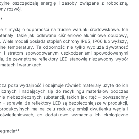
cyjne oszczędzają energię i zasoby związane z robocizną,
ony rozwój.
**
ie z myślą o odporności na trudne warunki środowiskowe. Ich
teriały, takie jak odlewane ciśnieniowo aluminiowe obudowy,
. Wiele modeli posiada stopień ochrony IP65, IP66 lub wyższy,
lne temperatury. Ta odporność nie tylko wydłuża żywotność
iom i stratom spowodowanym uszkodzeniami spowodowanymi
a, że ​​zewnętrzne reflektory LED stanowią niezawodny wybór
imatach i warunkach.
a poza wydajność i obejmuje również materiały użyte do ich
gicznych i nadających się do recyklingu materiałów podczas
ie niebezpiecznych substancji, takich jak rtęć – powszechny
 – sprawia, że ​​reflektory LED są bezpieczniejsze w produkcji,
 produkcyjnych ma na celu redukcję emisji dwutlenku węgla i
oświetleniowych, co dodatkowo wzmacnia ich ekologiczne
tegracja**