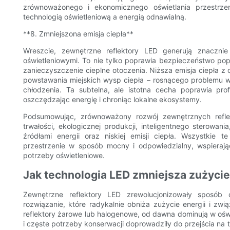
zrównoważonego i ekonomicznego oświetlania przestrz
technologią oświetleniową a energią odnawialną.
**8. Zmniejszona emisja ciepła**
Wreszcie, zewnętrzne reflektory LED generują znacznie
oświetleniowymi. To nie tylko poprawia bezpieczeństwo pop
zanieczyszczenie cieplne otoczenia. Niższa emisja ciepła z
powstawania miejskich wysp ciepła – rosnącego problemu w 
chłodzenia. Ta subtelna, ale istotna cecha poprawia pr
oszczędzając energię i chroniąc lokalne ekosystemy.
Podsumowując, zrównoważony rozwój zewnętrznych refle
trwałości, ekologicznej produkcji, inteligentnego sterowani
źródłami energii oraz niskiej emisji ciepła. Wszystkie
przestrzenie w sposób mocny i odpowiedzialny, wspierają
potrzeby oświetleniowe.
Jak technologia LED zmniejsza zużycie 
Zewnętrzne reflektory LED zrewolucjonizowały sposób o
rozwiązanie, które radykalnie obniża zużycie energii i zwi
reflektory żarowe lub halogenowe, od dawna dominują w oświ
i częste potrzeby konserwacji doprowadziły do ​​przejścia na