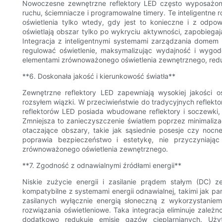
Nowoczesne zewnętrzne reflektory LED często wyposażone
ruchu, ściemniacze i programowalne timery. Te inteligentne r
oświetlenia tylko wtedy, gdy jest to konieczne i z odpow
oświetlają obszar tylko po wykryciu aktywności, zapobiega
Integracja z inteligentnymi systemami zarządzania domem
regulować oświetlenie, maksymalizując wydajność i wygodę
elementami zrównoważonego oświetlenia zewnętrznego, reduku
**6. Doskonała jakość i kierunkowość światła**
Zewnętrzne reflektory LED zapewniają wysokiej jakości
rozsyłem wiązki. W przeciwieństwie do tradycyjnych reflekto
reflektorów LED posiada wbudowane reflektory i soczewki, k
Zmniejsza to zanieczyszczenie światłem poprzez minimalizacj
otaczające obszary, takie jak sąsiednie posesje czy nocne
poprawia bezpieczeństwo i estetykę, nie przyczyniają
zrównoważonego oświetlenia zewnętrznego.
**7. Zgodność z odnawialnymi źródłami energii**
Niskie zużycie energii i zasilanie prądem stałym (DC) 
kompatybilne z systemami energii odnawialnej, takimi jak p
zasilanych wyłącznie energią słoneczną z wykorzystaniem
rozwiązania oświetleniowe. Taka integracja eliminuje zależn
dodatkowo redukuje emisję gazów cieplarnianych. Uży