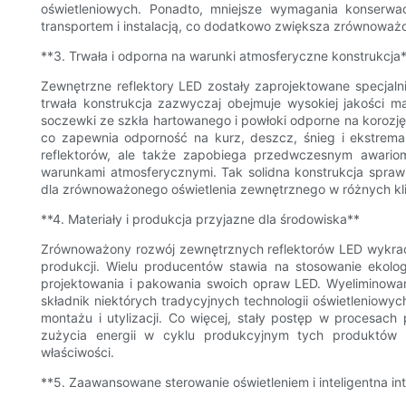
oświetleniowych. Ponadto, mniejsze wymagania konserwa
transportem i instalacją, co dodatkowo zwiększa zrównoważ
**3. Trwała i odporna na warunki atmosferyczne konstrukcja
Zewnętrzne reflektory LED zostały zaprojektowane specjaln
trwała konstrukcja zazwyczaj obejmuje wysokiej jakości ma
soczewki ze szkła hartowanego i powłoki odporne na korozję
co zapewnia odporność na kurz, deszcz, śnieg i ekstrema
reflektorów, ale także zapobiega przedwczesnym awar
warunkami atmosferycznymi. Tak solidna konstrukcja sprawi
dla zrównoważonego oświetlenia zewnętrznego w różnych kl
**4. Materiały i produkcja przyjazne dla środowiska**
Zrównoważony rozwój zewnętrznych reflektorów LED wykracz
produkcji. Wielu producentów stawia na stosowanie ekolo
projektowania i pakowania swoich opraw LED. Wyeliminowan
składnik niektórych tradycyjnych technologii oświetleniowych
montażu i utylizacji. Co więcej, stały postęp w procesach
zużycia energii w cyklu produkcyjnym tych produktów 
właściwości.
**5. Zaawansowane sterowanie oświetleniem i inteligentna in