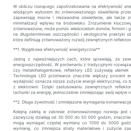
W obliczu rosnącego zapotrzebowania na efektywność energ
wiodącym wyborem do zrównoważonego oświetlenia przestr
zapewniają mocne i niezawodne oświetlenie, ale także zn
minimalizacji wpływu na środowisko. Zrozumienie kluczow
zrównoważone, może pomóc właścicielom domów, firmom i 
na długoterminowe oszczędności i ekologiczne praktyki 
które definiują zrównoważony rozwój zewnętrznych reflektor
**1. Wyjątkowa efektywność energetyczna**
Jedną z najważniejszych cech, które sprawiają, że zewn
energooszczędność. W porównaniu z tradycyjnymi rozwiązan
czy metalohalogenkowe, reflektory LED zużywają ułamek e
Technologia LED przetwarza znacznie większy procent ener
wydajność oznacza niższe zużycie energii elektrycznej, co 
z elektrowni. Dzięki zastosowaniu zewnętrznych reflekt
rachunki za energię, jednocześnie zmniejszając swój wpływ 
**2. Długa żywotność i zmniejszone wymagania konserwacyj
Kolejną zaletą w zakresie zrównoważonego rozwoju jest
zazwyczaj działają od 30 000 do 50 000 godzin, znacznie 
mogą wymagać częstej wymiany co 1000 do 5000 godzin
wymianę, co zmniejsza straty materiałowe i zużycie za