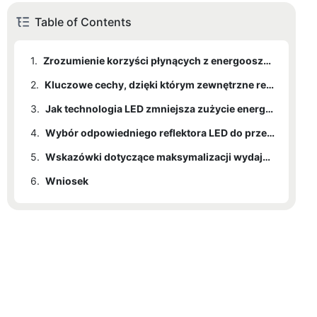
Table of Contents
1.
Zrozumienie korzyści płynących z energooszczędnych reflektorów LED
2.
Kluczowe cechy, dzięki którym zewnętrzne reflektory LED są zrównoważone
3.
Jak technologia LED zmniejsza zużycie energii i koszty
4.
Wybór odpowiedniego reflektora LED do przestrzeni zewnętrznej
5.
Wskazówki dotyczące maksymalizacji wydajności i trwałości reflektorów LED
6.
Wniosek