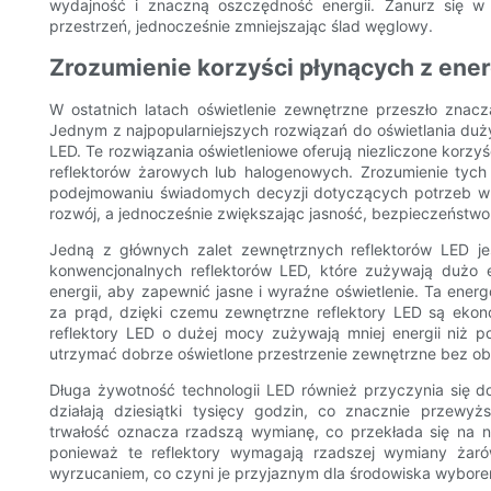
wydajność i znaczną oszczędność energii. Zanurz się w n
przestrzeń, jednocześnie zmniejszając ślad węglowy.
Zrozumienie korzyści płynących z ene
W ostatnich latach oświetlenie zewnętrzne przeszło znaczą
Jednym z najpopularniejszych rozwiązań do oświetlania du
LED. Te rozwiązania oświetleniowe oferują niezliczone korzyś
reflektorów żarowych lub halogenowych. Zrozumienie tyc
podejmowaniu świadomych decyzji dotyczących potrzeb w 
rozwój, a jednocześnie zwiększając jasność, bezpieczeństwo 
Jedną z głównych zalet zewnętrznych reflektorów LED je
konwencjonalnych reflektorów LED, które zużywają dużo en
energii, aby zapewnić jasne i wyraźne oświetlenie. Ta ene
za prąd, dzięki czemu zewnętrzne reflektory LED są ekon
reflektory LED o dużej mocy zużywają mniej energii niż
utrzymać dobrze oświetlone przestrzenie zewnętrzne bez oba
Długa żywotność technologii LED również przyczynia się do
działają dziesiątki tysięcy godzin, co znacznie przewy
trwałość oznacza rzadszą wymianę, co przekłada się na ni
ponieważ te reflektory wymagają rzadszej wymiany żaró
wyrzucaniem, co czyni je przyjaznym dla środowiska wybore