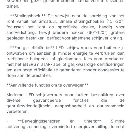
3000K) een gezellige sfeer creëren, ideaal voor terrassen en
tuinen.
- **Stralingshoek:** Dit verwijst naar de spreiding van het
licht vanuit het armatuur. Smalle stralingshoeken (15°-30°)
focussen het licht op specifieke doelen, handig voor
spotverlichting, terwijl bredere hoeken (60°-120°) grotere
gebieden bestrijken, perfect voor algemene schijnverlichting.
- **Energie-efficiëntie:** LED-schijnwerpers voor buiten zijn
ontworpen om aanzienlijk minder energie te verbruiken dan
traditionele halogeen- of gloeilampen. Kies voor producten
met het ENERGY STAR-label of gelijkwaardige certificeringen
om een ​​hoge efficiëntie te garanderen zonder concessies te
doen aan de prestaties.
**Aanvullende functies om te overwegen**
Moderne LED-schijnwerpers voor buiten beschikken over
diverse geavanceerde functies die de
gebruiksvriendelijkheid, aanpasbaarheid en duurzaamheid
verbeteren:
- **Bewegingssensoren en timers:** Slimme
activeringstechnologie vermindert energieverspilling doordat