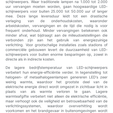
schijnwerpers. Waar traditionele lampen na 1.000 tot 2.000
uur vervangen moeten worden, gaan hoogwaardige LED-
schijnwerpers voor buiten 25.000 tot 50.000 uur of langer
mee. Deze lange levensduur leidt tot een drastische
verlaging van de onderhoudskosten, waaronder
arbeidskosten, vervangingen en de tijd die nodig is voor
frequent onderhoud. Minder vervangingen betekenen ook
minder afval, wat bijdraagt ​​aan de milieudoelstellingen die
verbonden zijn aan het gebruik van energiezuinige
verlichting. Voor grootschalige installaties zoals stadions of
commerciële gebouwen levert de duurzaamheid van LED-
schijnwerpers voor buiten enorme besparingen op, zowel in
directe als in indirecte kosten.
De lagere bedrijfstemperatuur van LED-schijnwerpers
verbetert hun energie-efficiëntie verder. In tegenstelling tot
halogeen- of metaalhalogeenlampen genereren LED's zeer
weinig warmte, waardoor het grootste deel van de
elektrische energie direct wordt omgezet in zichtbaar licht in
plaats van als warmte verloren te gaan. Lagere
warmteafgifte verbetert niet alleen de elektrische efficiëntie,
maar verhoogt ook de veiligheid en betrouwbaarheid van de
verlichtingssystemen, waardoor oververhitting wordt
voorkomen en het brandgevaar in buitenomgevingen wordt