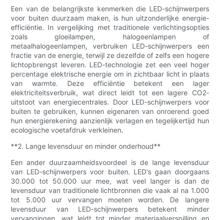
Een van de belangrijkste kenmerken die LED-schijnwerpers
voor buiten duurzaam maken, is hun uitzonderlijke energie-
efficiëntie. In vergelijking met traditionele verlichtingsopties
zoals gloeilampen, halogeenlampen of
metaalhalogeenlampen, verbruiken LED-schijnwerpers een
fractie van de energie, terwijl ze dezelfde of zelfs een hogere
lichtopbrengst leveren. LED-technologie zet een veel hoger
percentage elektrische energie om in zichtbaar licht in plaats
van warmte. Deze efficiëntie betekent een lager
elektriciteitsverbruik, wat direct leidt tot een lagere CO2-
uitstoot van energiecentrales. Door LED-schijnwerpers voor
buiten te gebruiken, kunnen eigenaren van onroerend goed
hun energierekening aanzienlijk verlagen en tegelijkertijd hun
ecologische voetafdruk verkleinen.
**2. Lange levensduur en minder onderhoud**
Een ander duurzaamheidsvoordeel is de lange levensduur
van LED-schijnwerpers voor buiten. LED's gaan doorgaans
30.000 tot 50.000 uur mee, wat veel langer is dan de
levensduur van traditionele lichtbronnen die vaak al na 1.000
tot 5.000 uur vervangen moeten worden. De langere
levensduur van LED-schijnwerpers betekent minder
vervangingen, wat leidt tot minder materiaalverspilling en