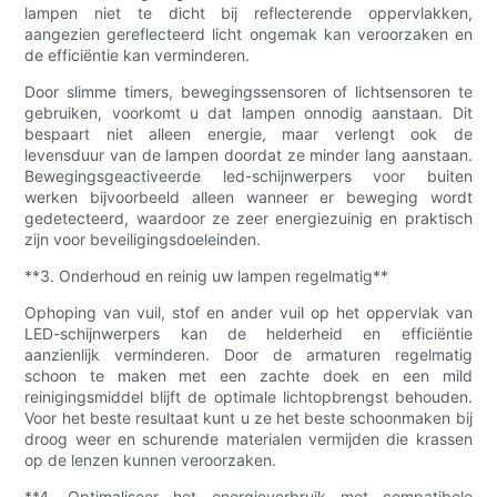
lampen niet te dicht bij reflecterende oppervlakken,
aangezien gereflecteerd licht ongemak kan veroorzaken en
de efficiëntie kan verminderen.
Door slimme timers, bewegingssensoren of lichtsensoren te
gebruiken, voorkomt u dat lampen onnodig aanstaan. Dit
bespaart niet alleen energie, maar verlengt ook de
levensduur van de lampen doordat ze minder lang aanstaan.
Bewegingsgeactiveerde led-schijnwerpers voor buiten
werken bijvoorbeeld alleen wanneer er beweging wordt
gedetecteerd, waardoor ze zeer energiezuinig en praktisch
zijn voor beveiligingsdoeleinden.
**3. Onderhoud en reinig uw lampen regelmatig**
Ophoping van vuil, stof en ander vuil op het oppervlak van
LED-schijnwerpers kan de helderheid en efficiëntie
aanzienlijk verminderen. Door de armaturen regelmatig
schoon te maken met een zachte doek en een mild
reinigingsmiddel blijft de optimale lichtopbrengst behouden.
Voor het beste resultaat kunt u ze het beste schoonmaken bij
droog weer en schurende materialen vermijden die krassen
op de lenzen kunnen veroorzaken.
**4. Optimaliseer het energieverbruik met compatibele