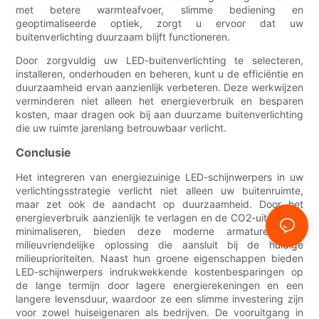
met betere warmteafvoer, slimme bediening en
geoptimaliseerde optiek, zorgt u ervoor dat uw
buitenverlichting duurzaam blijft functioneren.
Door zorgvuldig uw LED-buitenverlichting te selecteren,
installeren, onderhouden en beheren, kunt u de efficiëntie en
duurzaamheid ervan aanzienlijk verbeteren. Deze werkwijzen
verminderen niet alleen het energieverbruik en besparen
kosten, maar dragen ook bij aan duurzame buitenverlichting
die uw ruimte jarenlang betrouwbaar verlicht.
Conclusie
Het integreren van energiezuinige LED-schijnwerpers in uw
verlichtingsstrategie verlicht niet alleen uw buitenruimte,
maar zet ook de aandacht op duurzaamheid. Door het
energieverbruik aanzienlijk te verlagen en de CO2-uitstoot te
minimaliseren, bieden deze moderne armaturen een
milieuvriendelijke oplossing die aansluit bij de huidige
milieuprioriteiten. Naast hun groene eigenschappen bieden
LED-schijnwerpers indrukwekkende kostenbesparingen op
de lange termijn door lagere energierekeningen en een
langere levensduur, waardoor ze een slimme investering zijn
voor zowel huiseigenaren als bedrijven. De vooruitgang in