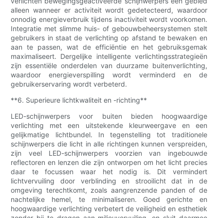
verlichten bewegingsgeactiveerde schijnwerpers een gebied
alleen wanneer er activiteit wordt gedetecteerd, waardoor
onnodig energieverbruik tijdens inactiviteit wordt voorkomen.
Integratie met slimme huis- of gebouwbeheersystemen stelt
gebruikers in staat de verlichting op afstand te bewaken en
aan te passen, wat de efficiëntie en het gebruiksgemak
maximaliseert. Dergelijke intelligente verlichtingsstrategieën
zijn essentiële onderdelen van duurzame buitenverlichting,
waardoor energieverspilling wordt verminderd en de
gebruikerservaring wordt verbeterd.
**6. Superieure lichtkwaliteit en -richting**
LED-schijnwerpers voor buiten bieden hoogwaardige
verlichting met een uitstekende kleurweergave en een
gelijkmatige lichtbundel. In tegenstelling tot traditionele
schijnwerpers die licht in alle richtingen kunnen verspreiden,
zijn veel LED-schijnwerpers voorzien van ingebouwde
reflectoren en lenzen die zijn ontworpen om het licht precies
daar te focussen waar het nodig is. Dit vermindert
lichtvervuiling door verblinding en strooilicht dat in de
omgeving terechtkomt, zoals aangrenzende panden of de
nachtelijke hemel, te minimaliseren. Goed gerichte en
hoogwaardige verlichting verbetert de veiligheid en esthetiek
zonder bij te dragen aan milieuvervuiling, en sluit daarmee