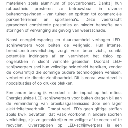
materialen zoals aluminium of polycarbonaat. Dankzij hun
robuustheid presteren ze betrouwbaar in diverse
buitenomgevingen – van tuinen en opritten tot commerciële
parkeerterreinen en sportarena's. Deze veerkracht
garandeert consistente prestaties en minder behoefte aan
storingen of vervanging als gevolg van weersschade.
Naast energiebesparing en duurzaamheid verhogen LED-
schijnwerpers voor buiten de veiligheid. Hun intense,
breedspectrumverlichting zorgt voor beter zicht, schrikt
potentiële indringers af en vermindert het risico op
ongelukken in slecht verlichte gebieden. Doordat LED-
schijnwerpers snel hun volledige helderheid bereiken, zonder
de opwarmtijd die sommige oudere technologieën vereisen,
verbetert de directe zichtbaarheid. Dit is vooral waardevol in
noodsituaties of op drukke plekken.
Een ander belangrijk voordeel is de impact op het milieu.
Energiezuinige LED-schijnwerpers voor buiten dragen bij aan
de vermindering van broeikasgasemissies door een lager
elektriciteitsverbruik. Omdat veel LED's geen giftige stoffen
zoals kwik bevatten, dat vaak voorkomt in andere soorten
verlichting, zijn ze gemakkelijker en veiliger af te voeren of te
recyclen. Overstappen op LED-schijnwerpers is een