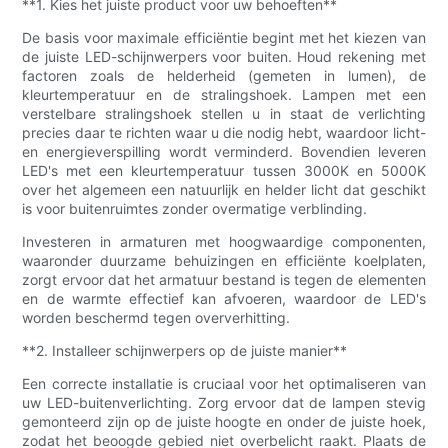
**1. Kies het juiste product voor uw behoeften**
De basis voor maximale efficiëntie begint met het kiezen van
de juiste LED-schijnwerpers voor buiten. Houd rekening met
factoren zoals de helderheid (gemeten in lumen), de
kleurtemperatuur en de stralingshoek. Lampen met een
verstelbare stralingshoek stellen u in staat de verlichting
precies daar te richten waar u die nodig hebt, waardoor licht-
en energieverspilling wordt verminderd. Bovendien leveren
LED's met een kleurtemperatuur tussen 3000K en 5000K
over het algemeen een natuurlijk en helder licht dat geschikt
is voor buitenruimtes zonder overmatige verblinding.
Investeren in armaturen met hoogwaardige componenten,
waaronder duurzame behuizingen en efficiënte koelplaten,
zorgt ervoor dat het armatuur bestand is tegen de elementen
en de warmte effectief kan afvoeren, waardoor de LED's
worden beschermd tegen oververhitting.
**2. Installeer schijnwerpers op de juiste manier**
Een correcte installatie is cruciaal voor het optimaliseren van
uw LED-buitenverlichting. Zorg ervoor dat de lampen stevig
gemonteerd zijn op de juiste hoogte en onder de juiste hoek,
zodat het beoogde gebied niet overbelicht raakt. Plaats de