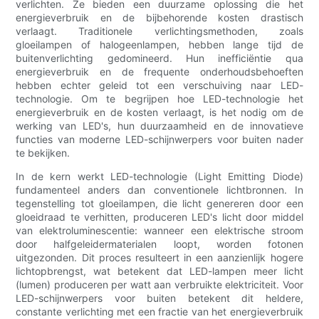
verlichten. Ze bieden een duurzame oplossing die het
energieverbruik en de bijbehorende kosten drastisch
verlaagt. Traditionele verlichtingsmethoden, zoals
gloeilampen of halogeenlampen, hebben lange tijd de
buitenverlichting gedomineerd. Hun inefficiëntie qua
energieverbruik en de frequente onderhoudsbehoeften
hebben echter geleid tot een verschuiving naar LED-
technologie. Om te begrijpen hoe LED-technologie het
energieverbruik en de kosten verlaagt, is het nodig om de
werking van LED's, hun duurzaamheid en de innovatieve
functies van moderne LED-schijnwerpers voor buiten nader
te bekijken.
In de kern werkt LED-technologie (Light Emitting Diode)
fundamenteel anders dan conventionele lichtbronnen. In
tegenstelling tot gloeilampen, die licht genereren door een
gloeidraad te verhitten, produceren LED's licht door middel
van elektroluminescentie: wanneer een elektrische stroom
door halfgeleidermaterialen loopt, worden fotonen
uitgezonden. Dit proces resulteert in een aanzienlijk hogere
lichtopbrengst, wat betekent dat LED-lampen meer licht
(lumen) produceren per watt aan verbruikte elektriciteit. Voor
LED-schijnwerpers voor buiten betekent dit heldere,
constante verlichting met een fractie van het energieverbruik