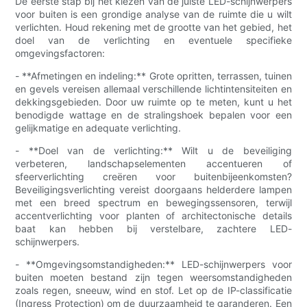
De eerste stap bij het kiezen van de juiste LED-schijnwerpers
voor buiten is een grondige analyse van de ruimte die u wilt
verlichten. Houd rekening met de grootte van het gebied, het
doel van de verlichting en eventuele specifieke
omgevingsfactoren:
- **Afmetingen en indeling:** Grote opritten, terrassen, tuinen
en gevels vereisen allemaal verschillende lichtintensiteiten en
dekkingsgebieden. Door uw ruimte op te meten, kunt u het
benodigde wattage en de stralingshoek bepalen voor een
gelijkmatige en adequate verlichting.
- **Doel van de verlichting:** Wilt u de beveiliging
verbeteren, landschapselementen accentueren of
sfeerverlichting creëren voor buitenbijeenkomsten?
Beveiligingsverlichting vereist doorgaans helderdere lampen
met een breed spectrum en bewegingssensoren, terwijl
accentverlichting voor planten of architectonische details
baat kan hebben bij verstelbare, zachtere LED-
schijnwerpers.
- **Omgevingsomstandigheden:** LED-schijnwerpers voor
buiten moeten bestand zijn tegen weersomstandigheden
zoals regen, sneeuw, wind en stof. Let op de IP-classificatie
(Ingress Protection) om de duurzaamheid te garanderen. Een