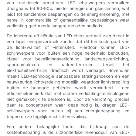
van traditionele armaturen. LED-schijnwerpers verbruiken
doorgaans tot 80-90% minder energie dan gloeilampen, wat
leidt tot aanzienlijke besparingen op de energierekening, met
name in commerciële of gemeentelijke toepassingen waar
verlichting gedurende langere perioden nodig is.
De inherente efficiëntie van LED-chips vertaalt zich direct in
een lager energieverbruik zonder dat dit ten koste gaat van
de lichtkwaliteit of -intensiteit. Hierdoor kunnen LED-
schijnwerpers voor buiten een hoge helderheid behouden,
ideaal voor beveiligingsverlichting, landschapsverlichting,
sportcomplexen en parkeerterreinen, terwijl het
elektriciteitsverbruik drastisch wordt verlaagd. Bovendien
maakt LED-technologie aanpasbare stralingshoeken en een
nauwkeurige lichtverdeling mogelijk, waardoor lichtverspilling
buiten de beoogde gebieden wordt verminderd – een
efficiëntiekenmerk dat met oudere verlichtingstechnologieën
niet gemakkelijk te bereiken is. Door de verlichting precies
daar te concentreren waar deze nodig is, dragen LED-
schijnwerpers voor buiten bij aan energiebesparing en
beperken ze tegelijkertijd lichtvervuiling.
Een andere belangrijke factor die bijdraagt ​​aan de
kostenbesparing is de uitzonderlijke levensduur van LED-