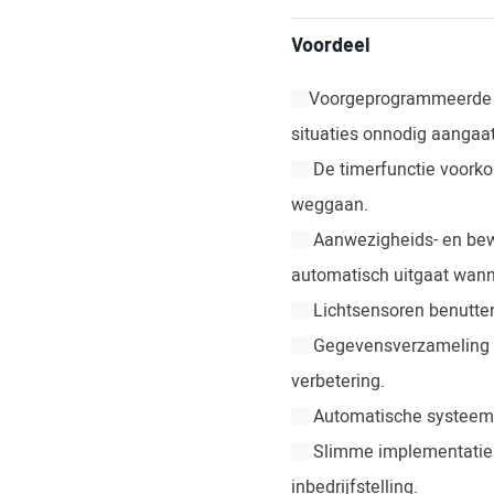
Voordeel
Voorgeprogrammeerde sc
situaties onnodig aangaat
De timerfunctie voorkom
weggaan.
Aanwezigheids- en bewe
automatisch uitgaat wann
Lichtsensoren benutten 
Gegevensverzameling en 
verbetering.
Automatische systeemr
Slimme implementatie v
inbedrijfstelling.