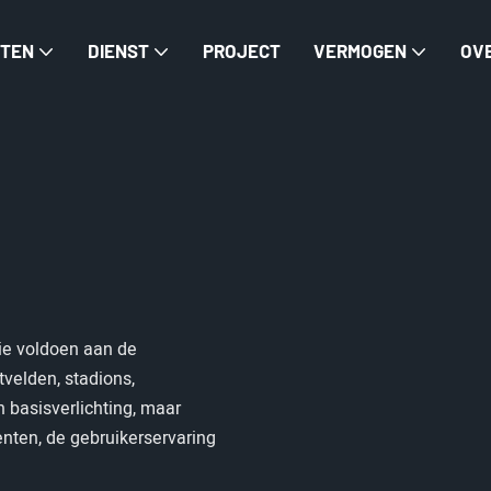
TEN
DIENST
PROJECT
VERMOGEN
OV
die voldoen aan de
tvelden, stadions,
n basisverlichting, maar
enten, de gebruikerservaring