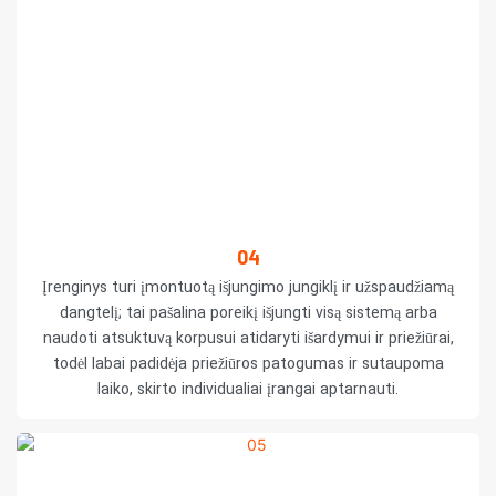
04
Įrenginys turi įmontuotą išjungimo jungiklį ir užspaudžiamą
dangtelį; tai pašalina poreikį išjungti visą sistemą arba
naudoti atsuktuvą korpusui atidaryti išardymui ir priežiūrai,
todėl labai padidėja priežiūros patogumas ir sutaupoma
laiko, skirto individualiai įrangai aptarnauti.