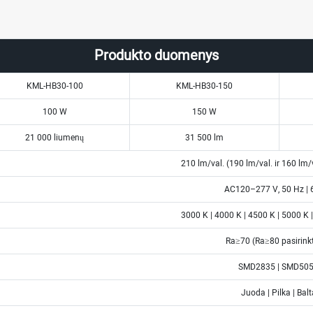
Produkto duomenys
KML-HB30-100
KML-HB30-150
100 W
150 W
21 000 liumenų
31 500 lm
210 lm/val. (190 lm/val. ir 160 lm/v
AC120–277 V, 50 Hz | 
3000 K | 4000 K | 4500 K | 5000 K 
Ra≥70 (Ra≥80 pasirinkt
SMD2835 | SMD50
Juoda | Pilka | Balt