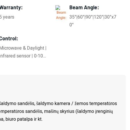
Warranty:
Beam Angle:
5 years
35°|60°|90°|120°|30°x7
0°
Control:
Microwave & Daylight |
Infrared sensor | 0-10V
dimming | DALI 2.0
, šaldymo sandėlis, šaldymo kamera / žemos temperatūros
temperatūros sandėlis, mašinų skyrius (šaldymo įrenginių
, biuro patalpa ir kt.