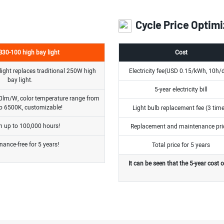
Cycle Price Optimi
30-100 high bay light
Cost
ight replaces traditional 250W high
Electricity fee(USD 0.15/kWh, 10h/
bay light.
5-year electricity bill
0lm/W, color temperature range from
o 6500K, customizable!
Light bulb replacement fee (3 tim
n up to 100,000 hours!
Replacement and maintenance pri
ance-free for 5 years!
Total price for 5 years
It can be seen that the 5-year cost