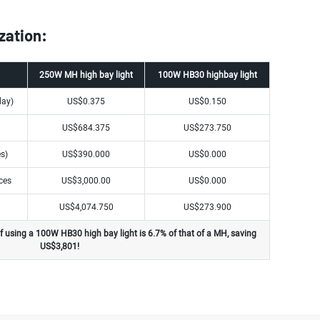
zation:
250W MH high bay light
100W HB30 highbay light
day)
US$0.375
US$0.150
US$684.375
US$273.750
es)
US$390.000
US$0.000
ces
US$3,000.00
US$0.000
US$4,074.750
US$273.900
 of using a 100W HB30 high bay light is 6.7% of that of a MH, saving
US$3,801!