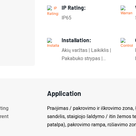
IP Rating:
IP65
Installation:
Akių varžtas | Laikiklis |
Pakabuko strypas |
Slankiojančių virvių
kėlimas
Application
ting
Praėjimas / pakrovimo ir iškrovimo zona
rent
sandėlis, staigiojo šaldymo / itin žemos 
patalpa), pakrovimo rampa, rūšiavimo zona