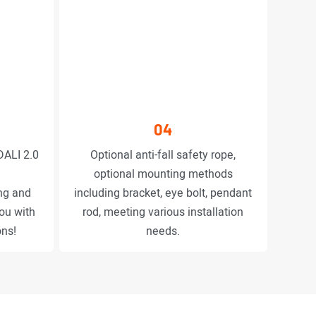
04
DALI 2.0
Optional anti-fall safety rope,
optional mounting methods
ng and
including bracket, eye bolt, pendant
you with
rod, meeting various installation
ons!
needs.