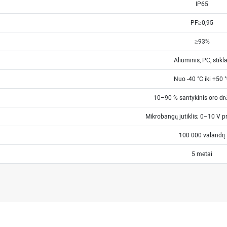
IP65
PF≥0,95
≥93%
Aliuminis, PC, stikl
Nuo -40 °C iki +50 
10–90 % santykinis oro d
Mikrobangų jutiklis; 0–10 V 
100 000 valandų
5 metai