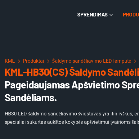
SPRENDIMAS
PRODU
KML
Produktai
Šaldymo sandėliavimo LED lemputė
KML-HB30(CS) Šaldymo Sandėlių
Pageidaujamas Apšvietimo Sp
Sandėliams.
HB30 LED šaldymo sandėliavimo šviestuvas yra itin ryškus, ene
specialiai sukurtas aukštos kokybės apšvietimui įvairioms š