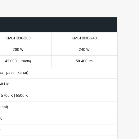
KML-HB30-200
KML-HB30-240
200 W
240 W
42 000 liumenų
50 400 lm
al. pasirinktinai)
60 Hz
| 5700 K | 6500 K
inai)
50
a