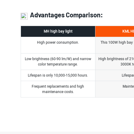
Advantages Comparison:
MH high bay light
KML HB
High power consumption.
This 100W high bay l
Low brightness (60-90 lm/W) and narrow
High brightness of 21
color temperature range.
3000K t
Lifespan is only 10,000-15,000 hours.
Lifespa
Frequent replacements and high
Mainten
maintenance costs.