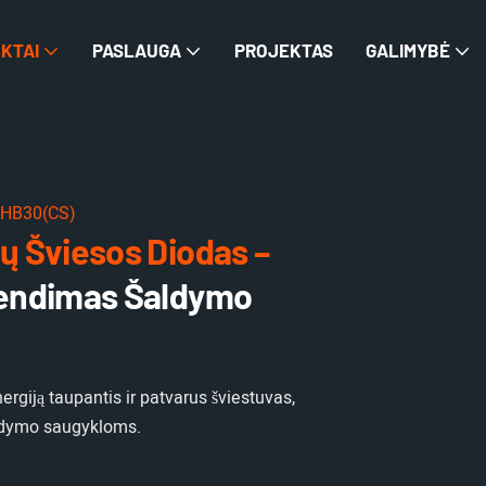
KTAI
PASLAUGA
PROJEKTAS
GALIMYBĖ
HB30(CS)
 Šviesos Diodas –
rendimas Šaldymo
rgiją taupantis ir patvarus šviestuvas,
aldymo saugykloms.