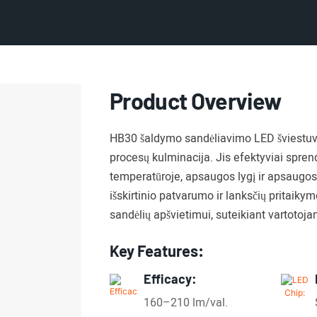
Product Overview
HB30 šaldymo sandėliavimo LED šviestuva
procesų kulminacija. Jis efektyviai spren
temperatūroje, apsaugos lygį ir apsaugos
išskirtinio patvarumo ir lanksčių pritaikym
sandėlių apšvietimui, suteikiant vartotojam
Key Features:
Efficacy:
160–210 lm/val.