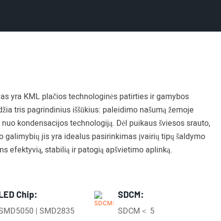
s yra KML plačios technologinės patirties ir gamybos
džia tris pagrindinius iššūkius: paleidimo našumą žemoje
 nuo kondensacijos technologiją. Dėl puikaus šviesos srauto,
o galimybių jis yra idealus pasirinkimas įvairių tipų šaldymo
s efektyvią, stabilią ir patogią apšvietimo aplinką.
LED Chip:
SDCM:
SMD5050 | SMD2835
SDCM＜ 5