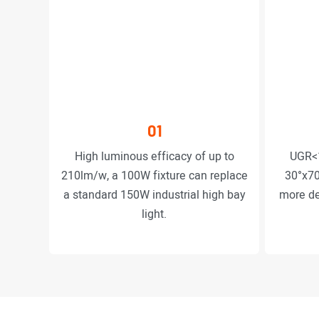
01
High luminous efficacy of up to
UGR<1
210lm/w, a 100W fixture can replace
30°x70
a standard 150W industrial high bay
more de
light.