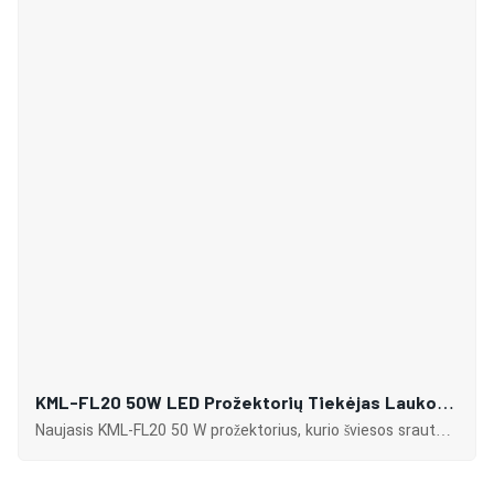
KML-FL20 50W LED Prožektorių Tiekėjas Lauko
Reklaminiams Stendams Ir Dideliems Iškabų
Naujasis KML-FL20 50 W prožektorius, kurio šviesos srautas
Apšvietimui
yra 7500 lm, pasižymi keliais šviesos paskirstymo kampais,
plačiu spalvų temperatūros pasirinkimų diapazonu ir aukštu