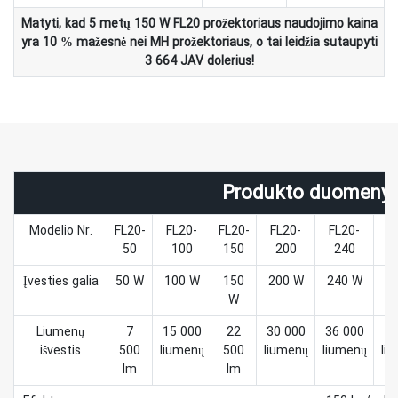
Matyti, kad 5 metų 150 W FL20 prožektoriaus naudojimo kaina
yra 10 % mažesnė nei MH prožektoriaus, o tai leidžia sutaupyti
3 664 JAV dolerius!
Produkto duomeny
Modelio Nr.
FL20-
FL20-
FL20-
FL20-
FL20-
F
50
100
150
200
240
Įvesties galia
50 W
100 W
150
200 W
240 W
3
W
Liumenų
7
15 000
22
30 000
36 000
45
išvestis
500
liumenų
500
liumenų
liumenų
li
lm
lm