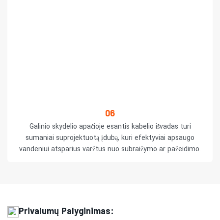
06
Galinio skydelio apačioje esantis kabelio išvadas turi
sumaniai suprojektuotą įdubą, kuri efektyviai apsaugo
vandeniui atsparius varžtus nuo subraižymo ar pažeidimo.
Privalumų Palyginimas: