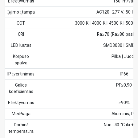
Efektyvumas
150 lm/val.
Įėjimo įtampa
AC120–277 V, 50 Hz 
CCT
3000 K | 4000 K | 4500 K | 5000 
CRI
Ra≥70 (Ra≥80 pasirin
LED lustas
SMD3030 | SMD2
Korpuso
Pilka | Juoda
spalva
IP įvertinimas
IP66
Galios
PF≥0,90
koeficientas
Efektyvumas
≥90%
Medžiaga
Aliuminis, PC
Darbinė
Nuo -40 °C iki +5
temperatūra