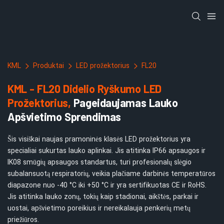
KML
Produktai
LED prožektorius
FL20
KML - FL20 Didelio Ryškumo LED
Prožektorius,
Pageidaujamas Lauko
Apšvietimo Sprendimas
Šis visiškai naujas pramoninės klasės LED prožektorius yra
specialiai sukurtas lauko aplinkai. Jis atitinka IP66 apsaugos ir
IK08 smūgių apsaugos standartus, turi profesionalų slėgio
subalansuotą respiratorių, veikia plačiame darbinės temperatūros
diapazone nuo -40 °C iki +50 °C ir yra sertifikuotas CE ir RoHS.
Jis atitinka lauko zonų, tokių kaip stadionai, aikštės, parkai ir
uostai, apšvietimo poreikius ir nereikalauja penkerių metų
priežiūros.