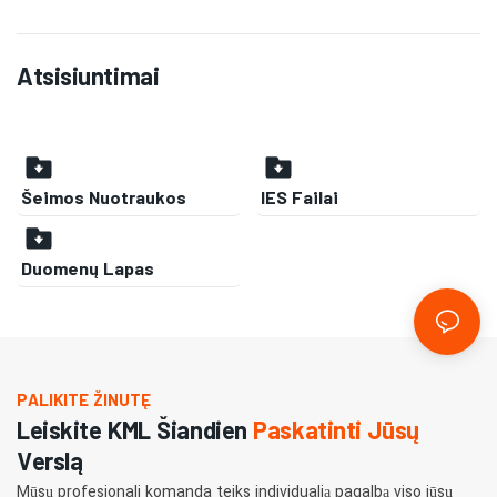
spalvų atgavos indeksu. Jis pasižymi efektyviu šilumos
išsklaidymu, IP66 apsauga, yra patvarus ir turi CE, RoHS bei
kitus tarptautinius sertifikatus.
Atsisiuntimai
Šeimos Nuotraukos
IES Failai
Duomenų Lapas
PALIKITE ŽINUTĘ
Leiskite KML Šiandien
Paskatinti Jūsų
Verslą
Mūsų profesionali komanda teiks individualią pagalbą viso jūsų