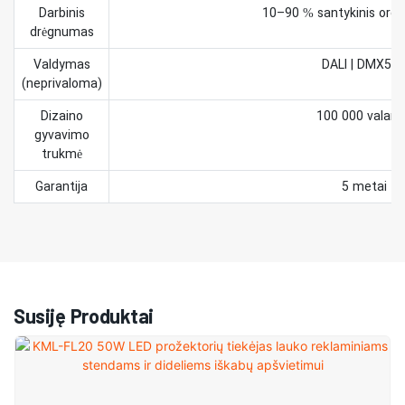
Darbinis
10–90 % santykinis oro
drėgnumas
Valdymas
DALI | DMX51
(neprivaloma)
Dizaino
100 000 valand
gyvavimo
trukmė
Garantija
5 metai
Susiję Produktai