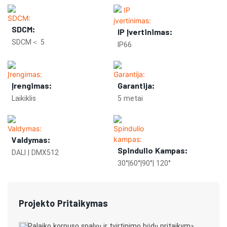
SDCM:
IP Įvertinimas:
SDCM＜ 5
IP66
Įrengimas:
Garantija:
Laikiklis
5 metai
Valdymas:
Spindulio Kampas:
DALI | DMX512
30°|60°|90°| 120°
Projekto Pritaikymas
Palaiko korpuso spalvų ir tvirtinimo būdų pritaikymą,