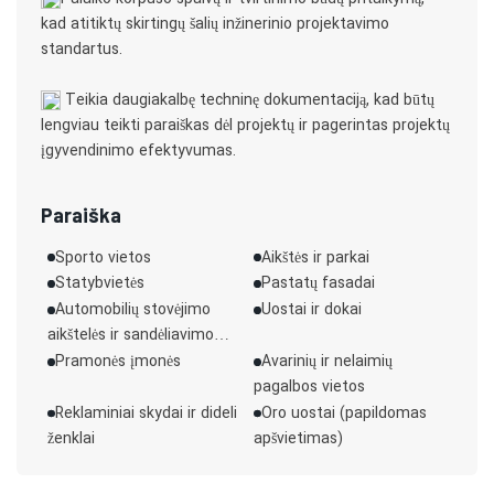
kad atitiktų skirtingų šalių inžinerinio projektavimo
standartus.
Teikia daugiakalbę techninę dokumentaciją, kad būtų
lengviau teikti paraiškas dėl projektų ir pagerintas projektų
įgyvendinimo efektyvumas.
Paraiška
Sporto vietos
Aikštės ir parkai
Statybvietės
Pastatų fasadai
Automobilių stovėjimo
Uostai ir dokai
aikštelės ir sandėliavimo
zonos
Pramonės įmonės
Avarinių ir nelaimių
pagalbos vietos
Reklaminiai skydai ir dideli
Oro uostai (papildomas
ženklai
apšvietimas)