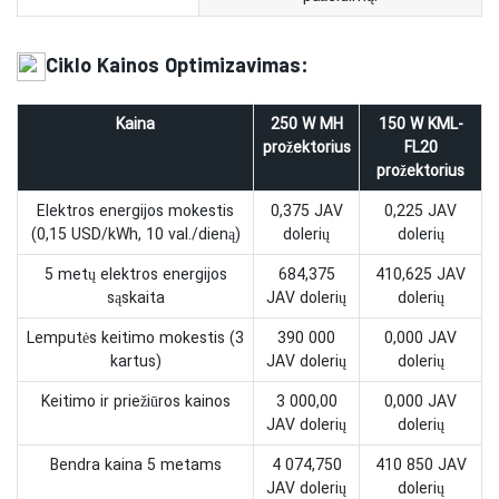
Ciklo Kainos Optimizavimas:
Kaina
250 W MH
150 W KML-
prožektorius
FL20
prožektorius
Elektros energijos mokestis
0,375 JAV
0,225 JAV
(0,15 USD/kWh, 10 val./dieną)
dolerių
dolerių
5 metų elektros energijos
684,375
410,625 JAV
sąskaita
JAV dolerių
dolerių
Lemputės keitimo mokestis (3
390 000
0,000 JAV
kartus)
JAV dolerių
dolerių
Keitimo ir priežiūros kainos
3 000,00
0,000 JAV
JAV dolerių
dolerių
Bendra kaina 5 metams
4 074,750
410 850 JAV
JAV dolerių
dolerių