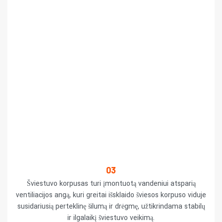
03
Šviestuvo korpusas turi įmontuotą vandeniui atsparią
ventiliacijos angą, kuri greitai išsklaido šviesos korpuso viduje
susidariusią perteklinę šilumą ir drėgmę, užtikrindama stabilų
ir ilgalaikį šviestuvo veikimą.