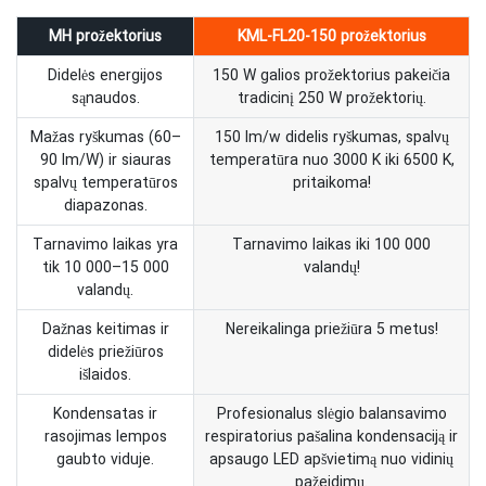
MH prožektorius
KML-FL20-150 prožektorius
Didelės energijos
150 W galios prožektorius pakeičia
sąnaudos.
tradicinį 250 W prožektorių.
Mažas ryškumas (60–
150 lm/w didelis ryškumas, spalvų
90 lm/W) ir siauras
temperatūra nuo 3000 K iki 6500 K,
spalvų temperatūros
pritaikoma!
diapazonas.
Tarnavimo laikas yra
Tarnavimo laikas iki 100 000
tik 10 000–15 000
valandų!
valandų.
Dažnas keitimas ir
Nereikalinga priežiūra 5 metus!
didelės priežiūros
išlaidos.
Kondensatas ir
Profesionalus slėgio balansavimo
rasojimas lempos
respiratorius pašalina kondensaciją ir
gaubto viduje.
apsaugo LED apšvietimą nuo vidinių
pažeidimų.