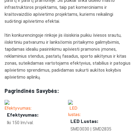
patirtį ir patirtį pramonėje. Jis puikiai tinka didelio masto
infrastruktūros projektams, taip pat komerciniams ir
kraštovaizdžio apšvietimo projektams, kuriems reikalingi
sudėtingi apšvietimo efektai.
Itin konkurencingoje rinkoje jis išsiskiria puikiu šviesos srautu,
išskirtiniu patvarumu ir lanksčiomis pritaikymo galimybėmis,
tapdamas idealiu pasirinkimu apšviesti pramonės įmones,
reklaminius stendus, pastatų fasadus, sporto aikštynus ir kitas
zonas, suteikdamas vartotojams efektyvius, stabilius ir patogius
apšvietimo sprendimus, padėdamas sukurti aukštos kokybės
apšvietimo aplinką.
Pagrindinės Savybės:
Efektyvumas:
LED Lustas:
Iki 150 lm/val.
SMD3030 | SMD2835