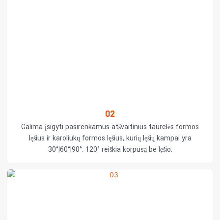
02
Galima įsigyti pasirenkamus atšvaitinius taurelės formos
lęšius ir karoliukų formos lęšius, kurių lęšių kampai yra
30°|60°|90°. 120° reiškia korpusą be lęšio.