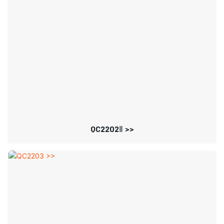
QC2202Ⅱ >>