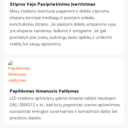
Stiprus Vėjo Pasipriešinimo Įvertinimas
Mūsų stadiono šviestuvai pagaminti iš didelio stiprumo,
atsparių korozijai medžiagų ir pasižymi unikaliu
konstrukciniu dizainu. Jie pasižymi dideliu atsparumu vėjui,
yra atsparūs vandeniui, dulkėms ir smūgiams. Jie gali
prisitaikyti prie įvairių sudėtingų lauko aplinkų ir užtikrinti
stabilų bei saugų apšvietimą.
Papildomas Išmanusis Valdymas
LED stadiono apšvietimą galima išmaniai valdyti naudojant
DALI, DMX512 ir kt., kad būtų pagerintas scenos apšvietimas,
sumažintas energijos suvartojimas ir sumažintos darbo bei
priežiūros išlaidos.