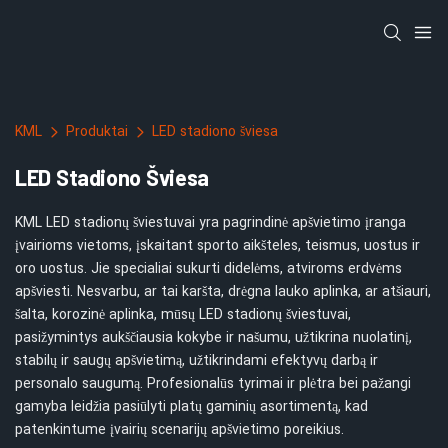
KML
Produktai
LED stadiono šviesa
LED Stadiono Šviesa
KML LED stadionų šviestuvai yra pagrindinė apšvietimo įranga
įvairioms vietoms, įskaitant sporto aikšteles, teismus, uostus ir
oro uostus. Jie specialiai sukurti didelėms, atviroms erdvėms
apšviesti. Nesvarbu, ar tai karšta, drėgna lauko aplinka, ar atšiauri,
šalta, korozinė aplinka, mūsų LED stadionų šviestuvai,
pasižymintys aukščiausia kokybe ir našumu, užtikrina nuolatinį,
stabilų ir saugų apšvietimą, užtikrindami efektyvų darbą ir
personalo saugumą. Profesionalūs tyrimai ir plėtra bei pažangi
gamyba leidžia pasiūlyti platų gaminių asortimentą, kad
patenkintume įvairių scenarijų apšvietimo poreikius.