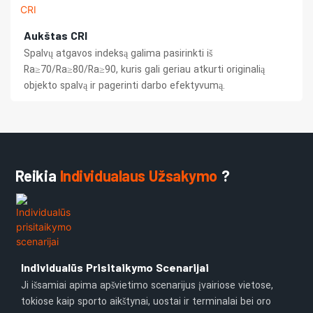
Aukštas CRI
Spalvų atgavos indeksą galima pasirinkti iš
Ra≥70/Ra≥80/Ra≥90, kuris gali geriau atkurti originalią
objekto spalvą ir pagerinti darbo efektyvumą.
Reikia
Individualaus Užsakymo
?
Individualūs Prisitaikymo Scenarijai
Ji išsamiai apima apšvietimo scenarijus įvairiose vietose,
tokiose kaip sporto aikštynai, uostai ir terminalai bei oro