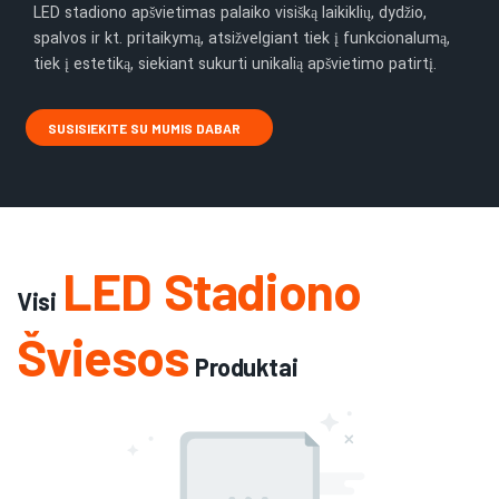
LED stadiono apšvietimas palaiko visišką laikiklių, dydžio,
spalvos ir kt. pritaikymą, atsižvelgiant tiek į funkcionalumą,
tiek į estetiką, siekiant sukurti unikalią apšvietimo patirtį.
SUSISIEKITE SU MUMIS DABAR
LED Stadiono
Visi
Šviesos
Produktai