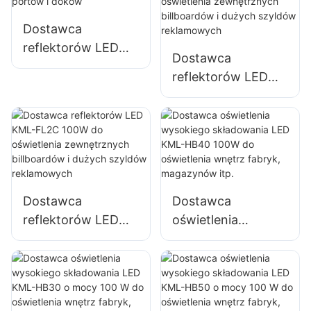
przemysłowych,
billboardów i
Dostawca
dużych szyldów
reflektorów LED
Dostawca
reklamowych.
KML-FL05 300W,
reflektorów LED
oświetlenie portów
KML-FL2C 50W do
i doków
oświetlenia
zewnętrznych
billboardów i
dużych szyldów
reklamowych
Dostawca
Dostawca
reflektorów LED
oświetlenia
KML-FL2C 100W
wysokiego
do oświetlenia
składowania LED
zewnętrznych
KML-HB40 100W
billboardów i
do oświetlenia