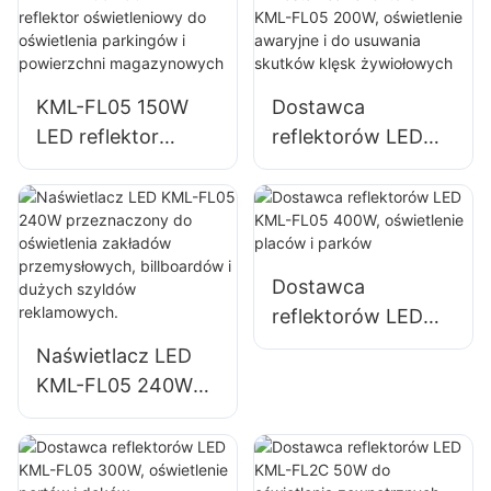
budynków
budowy
zewnętrznych i
przestrzeni
KML-FL05 150W
Dostawca
otwartych
LED reflektor
reflektorów LED
oświetleniowy do
KML-FL05 200W,
oświetlenia
oświetlenie
parkingów i
awaryjne i do
powierzchni
usuwania skutków
magazynowych
klęsk żywiołowych
Dostawca
reflektorów LED
KML-FL05 400W,
Naświetlacz LED
oświetlenie placów
KML-FL05 240W
i parków
przeznaczony do
oświetlenia
zakładów