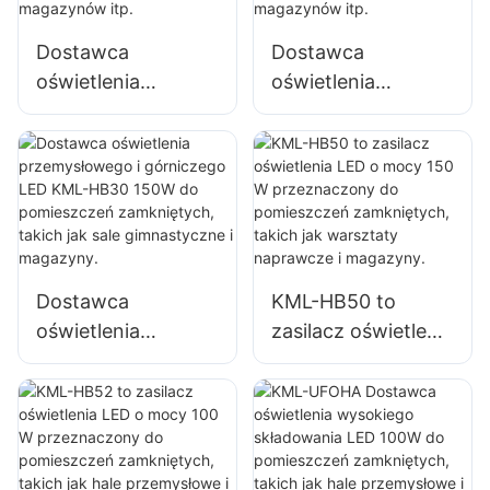
dużych szyldów
wnętrz fabryk,
reklamowych
magazynów itp.
Dostawca
Dostawca
oświetlenia
oświetlenia
wysokiego
wysokiego
składowania LED
składowania LED
KML-HB30 o mocy
KML-HB50 o mocy
100 W do
100 W do
oświetlenia wnętrz
oświetlenia wnętrz
fabryk,
fabryk,
magazynów itp.
magazynów itp.
Dostawca
KML-HB50 to
oświetlenia
zasilacz oświetlenia
przemysłowego i
LED o mocy 150 W
górniczego LED
przeznaczony do
KML-HB30 150W
pomieszczeń
do pomieszczeń
zamkniętych,
zamkniętych,
takich jak