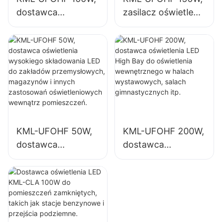
dostawca
zasilacz oświetlenia
oświetlenia
LED do
wysokiego
zastosowań
składowania LED
wewnętrznych w
do zakładów
zakładach
przemysłowych,
przemysłowych,
magazynów i
salach
innych zastosowań
gimnastycznych
oświetleniowych
itp.
KML-UFOHF 50W,
KML-UFOHF 200W,
wewnątrz
dostawca
dostawca
pomieszczeń.
oświetlenia
oświetlenia LED
wysokiego
High Bay do
składowania LED
oświetlenia
do zakładów
wewnętrznego w
przemysłowych,
halach