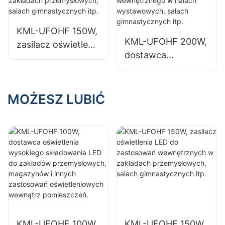
przemysłowych,
przemysłowych,
magazynów i
magazynów i
KML-UFOHF 150W,
innych zastosowań
innych zastosowań
KML-UFOHF 200W,
zasilacz oświetlenia
oświetleniowych
oświetleniowych
dostawca
LED do
wewnątrz
wewnątrz
oświetlenia LED
zastosowań
pomieszczeń.
pomieszczeń.
High Bay do
wewnętrznych w
oświetlenia
MOŻESZ LUBIĆ
zakładach
wewnętrznego w
przemysłowych,
halach
salach
wystawowych,
gimnastycznych
salach
itp.
gimnastycznych
itp.
KML-UFOHF 100W,
KML-UFOHF 150W,