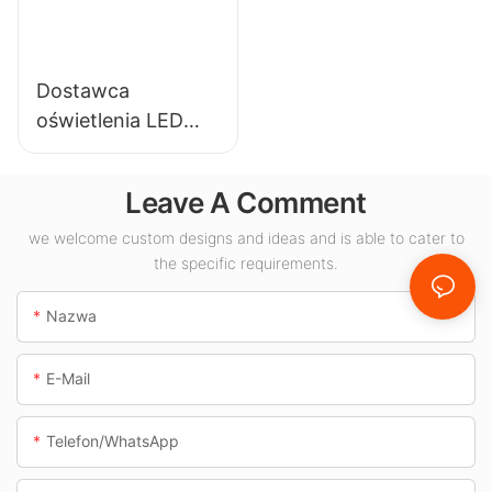
magazynów i
wystawowych,
innych zastosowań
salach
oświetleniowych
gimnastycznych
Dostawca
wewnątrz
itp.
oświetlenia LED
pomieszczeń.
KML-CLA 100W do
pomieszczeń
Leave A Comment
zamkniętych,
takich jak stacje
we welcome custom designs and ideas and is able to cater to
the specific requirements.
benzynowe i
przejścia
Nazwa
podziemne.
E-Mail
Telefon/WhatsApp