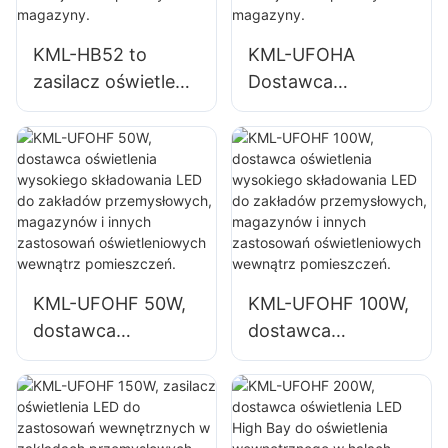
takich jak sale
warsztaty
gimnastyczne i
naprawcze i
KML-HB52 to
KML-UFOHA
magazyny.
magazyny.
zasilacz oświetlenia
Dostawca
LED o mocy 100 W
oświetlenia
przeznaczony do
wysokiego
pomieszczeń
składowania LED
zamkniętych,
100W do
takich jak hale
pomieszczeń
przemysłowe i
zamkniętych,
magazyny.
takich jak hale
przemysłowe i
KML-UFOHF 50W,
KML-UFOHF 100W,
magazyny.
dostawca
dostawca
oświetlenia
oświetlenia
wysokiego
wysokiego
składowania LED
składowania LED
do zakładów
do zakładów