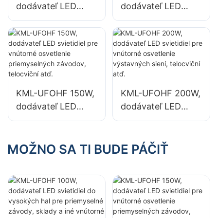
dodávateľ LED
dodávateľ LED
sklady.
svietidiel do
svietidiel do
vysokých hal pre
vysokých hal pre
priemyselné
priemyselné
závody, sklady a
závody, sklady a
iné vnútorné
iné vnútorné
osvetlenie.
osvetlenie.
KML-UFOHF 150W,
KML-UFOHF 200W,
dodávateľ LED
dodávateľ LED
svietidiel pre
svietidiel pre
vnútorné
vnútorné
osvetlenie
osvetlenie
MOŽNO SA TI BUDE PÁČIŤ
priemyselných
výstavných siení,
závodov, telocviční
telocviční atď.
atď.