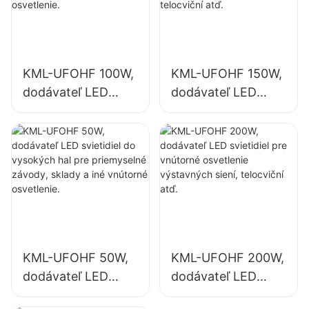
KML-UFOHF 100W,
KML-UFOHF 150W,
dodávateľ LED
dodávateľ LED
svietidiel do
svietidiel pre
vysokých hal pre
vnútorné
priemyselné
osvetlenie
závody, sklady a
priemyselných
iné vnútorné
závodov, telocviční
osvetlenie.
atď.
KML-UFOHF 50W,
KML-UFOHF 200W,
dodávateľ LED
dodávateľ LED
svietidiel do
svietidiel pre