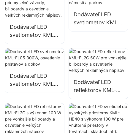
skladovacích
na pomoc pri
priestorov
katastrofách
Dodávateľ LED
svetlometov KML-
Dodávateľ LED
FL05 400W,
svetlometov KML-
osvetlenie námestí
FL05 240W,
a parkov
vhodný pre
priemyselné
závody, billboardy
a osvetlenie
Dodávateľ LED
Dodávateľ LED
veľkých
svetlometov KML-
reflektorov KML-
reklamných
FL05 300W,
FL2C 50W pre
nápisov.
osvetlenie
vonkajšie billboardy
prístavov a dokov
a osvetlenie
veľkých
reklamných