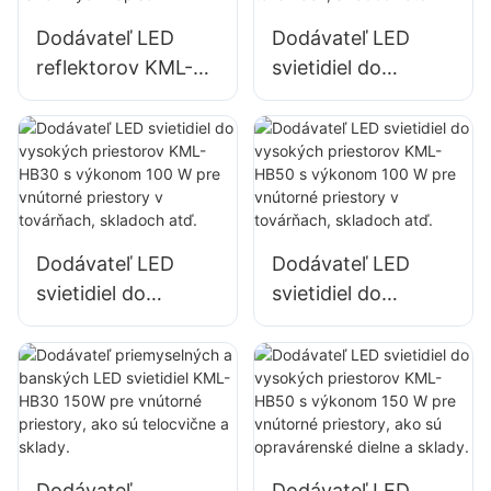
nápisov
Dodávateľ LED
Dodávateľ LED
reflektorov KML-
svietidiel do
FL2C s výkonom
vysokých
100 W pre
priestorov KML-
vonkajšie billboardy
HB40 s výkonom
a osvetlenie
100 W pre vnútorné
veľkých
priestory v
reklamných
továrňach,
Dodávateľ LED
Dodávateľ LED
nápisov
skladoch atď.
svietidiel do
svietidiel do
vysokých
vysokých
priestorov KML-
priestorov KML-
HB30 s výkonom
HB50 s výkonom
100 W pre vnútorné
100 W pre vnútorné
priestory v
priestory v
továrňach,
továrňach,
Dodávateľ
Dodávateľ LED