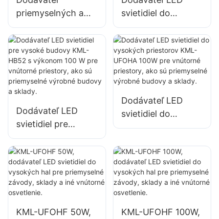
skladoch atď.
skladoch atď.
priemyselných a
svietidiel do
banských LED
vysokých
svietidiel KML-
priestorov KML-
HB30 150W pre
HB50 s výkonom
vnútorné priestory,
150 W pre vnútorné
ako sú telocvične a
priestory, ako sú
sklady.
opravárenské
Dodávateľ LED
dielne a sklady.
Dodávateľ LED
svietidiel do
svietidiel pre
vysokých
vysoké budovy
priestorov KML-
KML-HB52 s
UFOHA 100W pre
výkonom 100 W
vnútorné priestory,
pre vnútorné
ako sú priemyselné
priestory, ako sú
výrobné budovy a
priemyselné
sklady.
KML-UFOHF 50W,
KML-UFOHF 100W,
výrobné budovy a