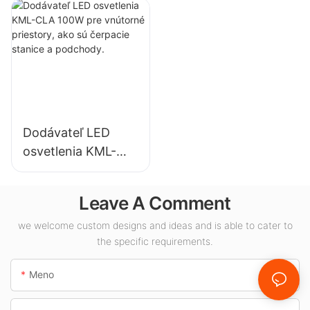
vysokých hal pre
vnútorné
priemyselné
osvetlenie
závody, sklady a
výstavných siení,
iné vnútorné
telocviční atď.
osvetlenie.
Dodávateľ LED
osvetlenia KML-
CLA 100W pre
vnútorné priestory,
Leave A Comment
ako sú čerpacie
stanice a
we welcome custom designs and ideas and is able to cater to
the specific requirements.
podchody.
Meno