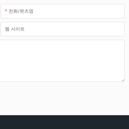
전화/왓츠앱
웹 사이트