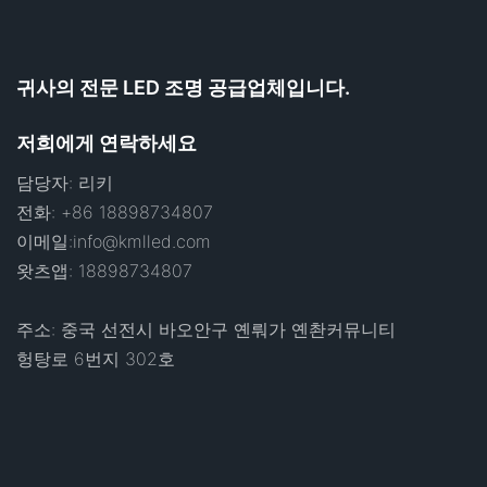
귀사의 전문 LED 조명 공급업체입니다.
저희에게 연락하세요
담당자: 리키
전화: +86 18898734807
이메일:
info@kmlled.com
왓츠앱: 18898734807
주소: 중국 선전시 바오안구 옌뤄가 옌촨커뮤니티
헝탕로 6번지 302호