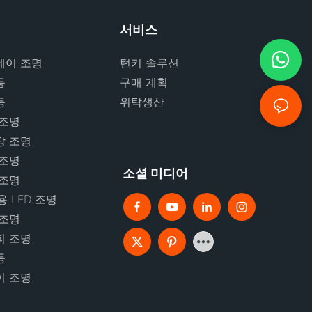
서비스
베이 조명
턴키 솔루션
등
구매 계획
등
위탁생산
 조명
장 조명
 조명
소셜 미디어
 조명
 LED 조명
 조명
피 조명
등
이 조명