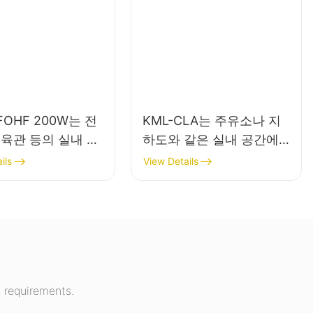
FOHF 200W는 전
KML-CLA는 주유소나 지
체육관 등의 실내 조
하도와 같은 실내 공간에
ED 하이베이 조명입
적합한 100W LED 캐노피
ils
View Details
조명 공급업체입니다.
 requirements.