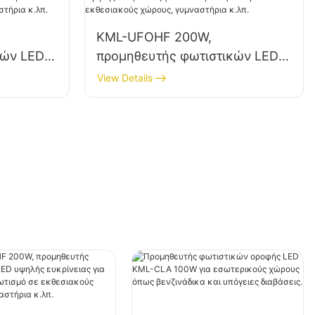
KML-UFOHF 200W,
κών LED
προμηθευτής φωτιστικών LED
α
υψηλής ευκρίνειας για
View Details
εσωτερικό φωτισμό σε
τάσεις,
εκθεσιακούς χώρους,
γυμναστήρια κ.λπ.