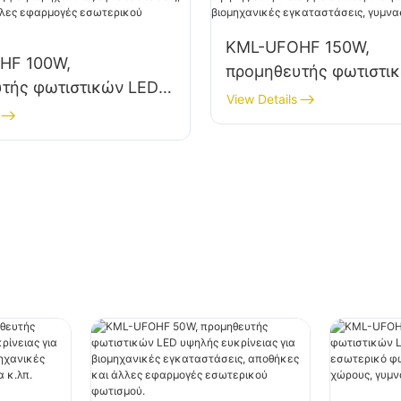
KML-UFOHF 150W,
HF 100W,
προμηθευτής φωτιστι
τής φωτιστικών LED
υψηλής ευκρίνειας γι
View Details
οιότητας για
εσωτερικό φωτισμό σε
ικές εγκαταστάσεις,
βιομηχανικές εγκατασ
 και άλλες
γυμναστήρια κ.λπ.
ς εσωτερικού
.