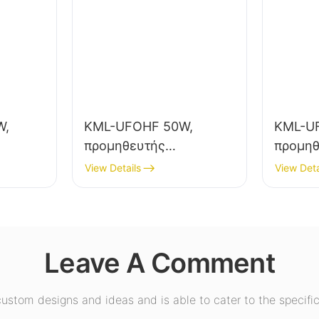
W,
KML-UFOHF 50W,
KML-U
προμηθευτής
προμηθ
φωτιστικών LED
φωτιστ
View Details
View Deta
ας για
υψηλής ευκρίνειας για
υψηλής
μό σε
βιομηχανικές
εσωτερ
εγκαταστάσεις,
εκθεσι
αποθήκες και άλλες
γυμνασ
Leave A Comment
π.
εφαρμογές εσωτερικού
φωτισμού.
stom designs and ideas and is able to cater to the specific