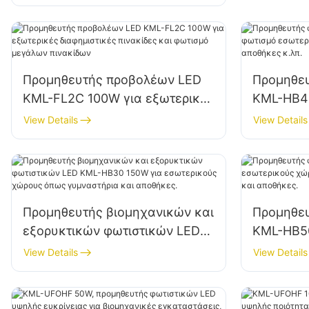
εγκαταστάσεις, διαφημιστικές
πινακίδες και φωτισμό
μεγάλων πινακίδων.
Προμηθευτής προβολέων LED
Προμηθε
KML-FL2C 100W για εξωτερικές
KML-HB40
διαφημιστικές πινακίδες και
εσωτερι
View Details
View Details
φωτισμό μεγάλων πινακίδων
εργοστάσ
Προμηθευτής βιομηχανικών και
Προμηθε
εξορυκτικών φωτιστικών LED
KML-HB5
KML-HB30 150W για
εσωτερικ
View Details
View Details
εσωτερικούς χώρους όπως
εργαστήρ
γυμναστήρια και αποθήκες.
αποθήκες