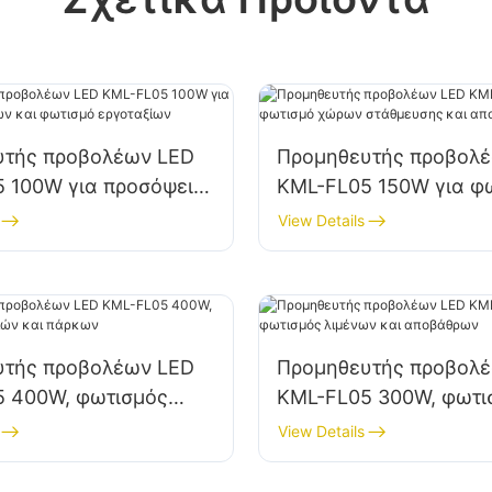
υτής προβολέων LED
Προμηθευτής προβολ
 100W για προσόψεις
KML-FL05 150W για φ
και φωτισμό
χώρων στάθμευσης κα
View Details
ων
αποθήκευσης
υτής προβολέων LED
Προμηθευτής προβολ
5 400W, φωτισμός
KML-FL05 300W, φωτι
 και πάρκων
λιμένων και αποβάθρ
View Details