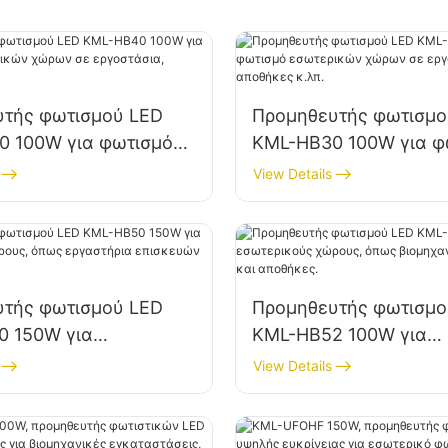
υτής φωτισμού LED
Προμηθευτής φωτισμο
 100W για φωτισμό
KML-HB30 100W για φ
κών χώρων σε
εσωτερικών χώρων σ
View Details
ια, αποθήκες κ.λπ.
εργοστάσια, αποθήκες
υτής φωτισμού LED
Προμηθευτής φωτισμο
0 150W για
KML-HB52 100W για
ούς χώρους, όπως
εσωτερικούς χώρους,
View Details
ια επισκευών και
βιομηχανικά εργοστάσ
.
αποθήκες.