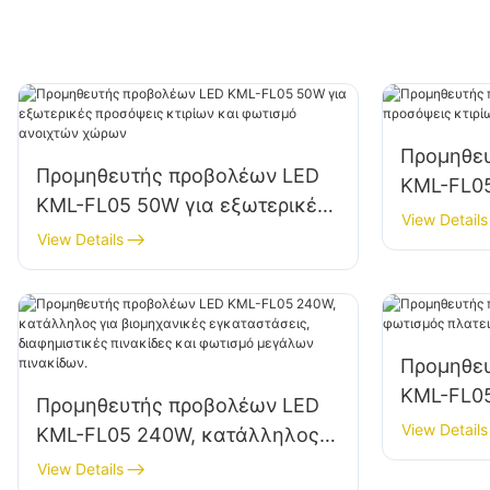
Προμηθε
Προμηθευτής προβολέων LED
KML-FL05
KML-FL05 50W για εξωτερικές
κτιρίων 
View Details
προσόψεις κτιρίων και φωτισμό
View Details
εργοταξί
ανοιχτών χώρων
Προμηθε
KML-FL0
Προμηθευτής προβολέων LED
πλατειών
View Details
KML-FL05 240W, κατάλληλος
για βιομηχανικές
View Details