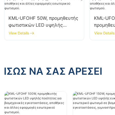
KML-UFOHF 50W, προμηθευτής
KML-UFO
φωτιστικών LED υψηλής
προμηθευ
ευκρίνειας για βιομηχανικές
υψηλής π
View Details
View Details
εγκαταστάσεις, αποθήκες και
βιομηχαν
άλλες εφαρμογές εσωτερικού
αποθήκες
φωτισμού.
εφαρμογέ
φωτισμού
ΊΣΩΣ ΝΑ ΣΑΣ ΑΡΈΣΕΙ