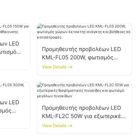
έων LED
Προμηθευτής προβολέων LED
ωτισμό
KML-FL05 200W, φωτισμός
ι
χώρων έκτακτης ανάγκης και
View Details
βοήθειας σε καταστροφές
έων LED
Προμηθευτής προβολέων LED
σμός
KML-FL2C 50W για εξωτερικές
ων
διαφημιστικές πινακίδες και
View Details
φωτισμό μεγάλων πινακίδων