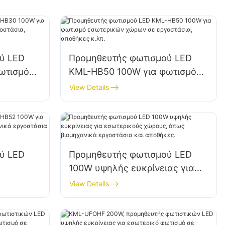
ύ LED
Προμηθευτής φωτισμού LED
ωτισμό
KML-HB50 100W για φωτισμό
ε
εσωτερικών χώρων σε
View Details
 κ.λπ.
εργοστάσια, αποθήκες κ.λπ.
ύ LED
Προμηθευτής φωτισμού LED
100W υψηλής ευκρίνειας για
 όπως
εσωτερικούς χώρους, όπως
View Details
ια και
βιομηχανικά εργοστάσια και
αποθήκες.