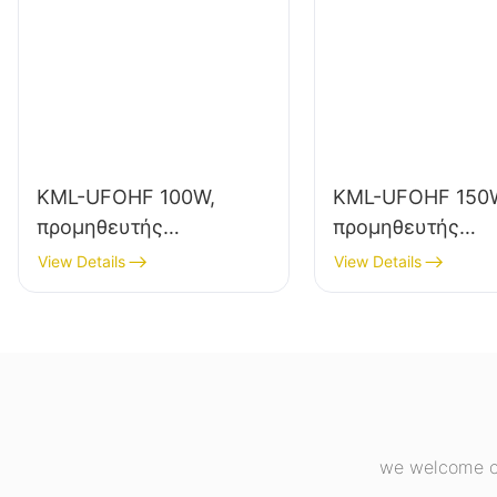
KML-UFOHF 100W,
KML-UFOHF 150
προμηθευτής
προμηθευτής
φωτιστικών LED
φωτιστικών LED
View Details
View Details
υψηλής ποιότητας για
υψηλής ευκρίνει
βιομηχανικές
εσωτερικό φωτισ
εγκαταστάσεις,
βιομηχανικές
αποθήκες και άλλες
εγκαταστάσεις,
εφαρμογές εσωτερικού
γυμναστήρια κ.λ
φωτισμού.
we welcome cu