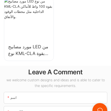
الداخلية في قاعات
الصناعية والمستودعات
المعارض والصالات
وتطبيقات الإضاءة
الرياضية وما إلى ذلك.
الداخلية الأخرى.
مورد مصابيح LED من
نوع KML-CLA بقوة
100 واط للأماكن
الداخلية مثل محطات
Leave A Comment
الوقود والأنفاق.
we welcome custom designs and ideas and is able to cater to
the specific requirements.
اسم