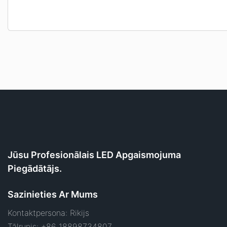
Jūsu Profesionālais LED Apgaismojuma
Piegādātājs.
Sazinieties Ar Mums
Kontaktpersona: Rikijs
Tālrunis: +86 18898734807