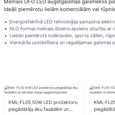
Melnais UFO LED augstgaismas gaismeklis pie
ideāli piemērotu lielām komerciālām vai rūpn
Energoefektīvā LED tehnoloģija samazina elektro
NLO formas melnais dizains apvieno izturību ar m
Lieliski piemērots noliktavām, sporta zālēm, rū
Vienkārša uzstādīšana un regulējamas gaismas 
KML-FL05 50W LED prožektoru
KML-FL05
piegādātājs ēku fasādēm un
piegādāt