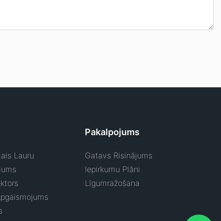
Pakalpojums
ais Lauru
Gatavs Risinājums
jums
Iepirkumu Plāni
ktors
Līgumražošana
Apgaismojums
s