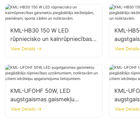
noliktavās
KML-HB30 150 W LED
KML-HB5
rūpniecisko un kalnrūpniecības
augstgai
gaismekļu piegādātājs
piegādātā
View Details
View Details
iekštelpām, piemēram, sporta
piemēram
zālēm un noliktavām.
noliktavā
KML-UFOHF 50W, LED
KML-UFO
augstgaismas gaismekļu
augstgai
piegādātājs rūpniecības
piegādātā
View Details
View Details
uzņēmumiem, noliktavām un
uzņēmumi
citiem iekštelpu apgaismojuma
citiem ie
lietojumiem.
lietojumi