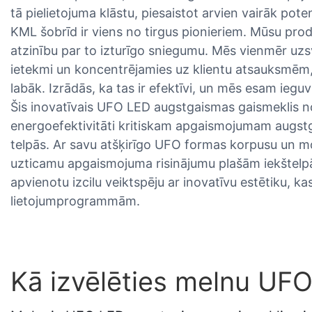
tā pielietojuma klāstu, piesaistot arvien vairāk poten
KML šobrīd ir viens no tirgus pionieriem. Mūsu produk
atzinību par to izturīgo sniegumu. Mēs vienmēr 
ietekmi un koncentrējamies uz klientu atsauksmēm, l
labāk. Izrādās, ka tas ir efektīvi, un mēs esam ieguv
Šis inovatīvais UFO LED augstgaismas gaismeklis no
energoefektivitāti kritiskam apgaismojumam augstg
telpās. Ar savu atšķirīgo UFO formas korpusu un m
uzticamu apgaismojuma risinājumu plašām iekštelpām
apvienotu izcilu veiktspēju ar inovatīvu estētiku, ka
lietojumprogrammām.
Kā izvēlēties melnu UF