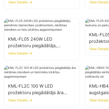
atklātas telpas apgaismojumam
būvlauku
View Details
View Details
KML-FL0
KML-FL05 240W LED
prožektor
prožektoru piegādātājs,
un parku
View Details
piemērots rūpniecības
View Details
uzņēmumiem, reklāmas
stendiem un lielu izkārtņu
apgaismojumam.
KML-FL2C 100 W LED
KML-HB4
prožektoru piegādātājs āra
augstgai
reklāmas stendiem un lielizmēra
piegādātā
View Details
View Details
izkārtņu apgaismojumam
apgaismo