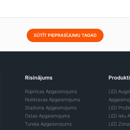
SŪTĪT PIEPRASĪJUMU TAGAD
Risinājums
Produkti
Rūpnīcas Apgaismojums
LED Augst
Noliktavas Apgaismojums
Apgaismo
Stadiona Apgaismojums
LED Prože
Ostas Apgaismojums
LED Ielu 
Tuneļa Apgaismojums
LED Zona