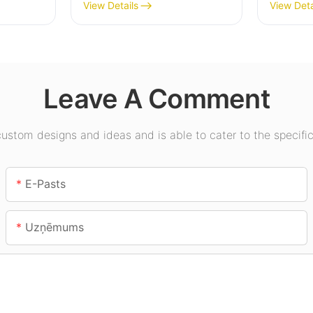
elpu
piegādātājs rūpniecības
piegādā
View Details
View Deta
uzņēmumiem,
apgais
ēmumos,
noliktavām un citiem
zālēs, 
iekštelpu apgaismojuma
lietojumiem.
Leave A Comment
stom designs and ideas and is able to cater to the specific
E-Pasts
Uzņēmums