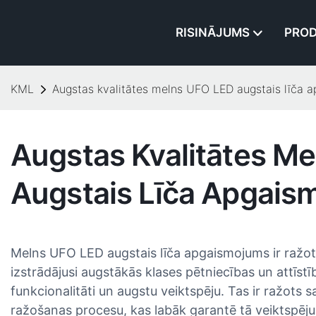
RISINĀJUMS
PROD
KML
Augstas kvalitātes melns UFO LED augstais līča 
Augstas Kvalitātes M
Augstais Līča Apgais
Melns UFO LED augstais līča apgaismojums ir ražots
izstrādājusi augstākās klases pētniecības un attīs
funkcionalitāti un augstu veiktspēju. Tas ir ražots 
ražošanas procesu, kas labāk garantē tā veiktspēju.