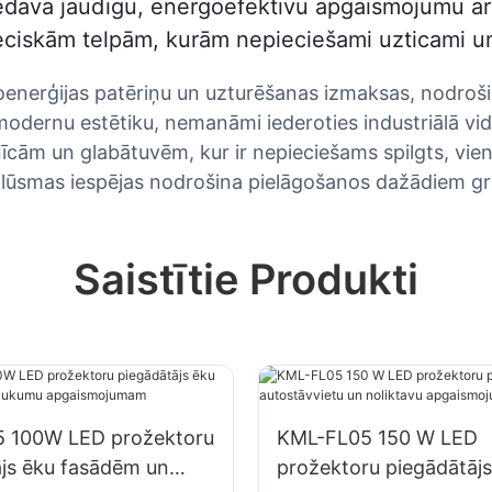
dāvā jaudīgu, energoefektīvu apgaismojumu ar e
ieciskām telpām, kurām nepieciešami uzticami u
enerģijas patēriņu un uzturēšanas izmaksas, nodrošin
odernu estētiku, nemanāmi iederoties industriālā vid
pnīcām un glabātuvēm, kur ir nepieciešams spilgts, vi
plūsmas iespējas nodrošina pielāgošanos dažādiem g
Saistītie Produkti
 100W LED prožektoru
KML-FL05 150 W LED
ājs ēku fasādēm un
prožektoru piegādātājs