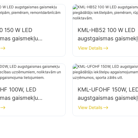
 utt.
noliktavās utt.
0 150 W LED
KML-HB52 100 W LED
smas gaismekļu
augstgaismas gaismekļ
js iekštelpām,
piegādātājs iekštelpām
View Details
, remontdarbnīcām un
piemēram, rūpnīcu ēk
m.
noliktavām.
HF 100W, LED
KML-UFOHF 150W, LE
smas gaismekļu
augstgaismas gaismekļ
js rūpniecības
piegādātājs iekštelpu
View Details
em, noliktavām un
apgaismojumam rūpnie
kštelpu apgaismojuma
uzņēmumos, sporta zāl
em.