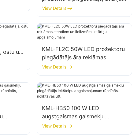
tavu
un katastrofu seku likvidēšanas
View Details
vietu apgaismojums
KML-FL2C 50W LED prožektoru
, ostu un
piegādātājs āra reklāmas
stendiem un lielizmēra izkārtņu
View Details
apgaismojumam
KML-HB50 100 W LED
u
augstgaismas gaismekļu
piegādātājs iekštelpu
View Details
ās,
apgaismojumam rūpnīcās,