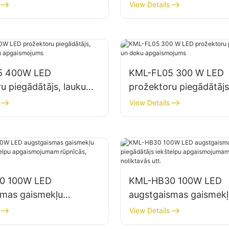
mu apgaismojumam
autostāvvietu un nolik
View Details
apgaismojumam
5 400W LED
KML-FL05 300 W LED
u piegādātājs, laukumu
prožektoru piegādātājs
 apgaismojums
doku apgaismojums
View Details
0 100W LED
KML-HB30 100W LED
smas gaismekļu
augstgaismas gaismekļ
js iekštelpu
piegādātājs iekštelpu
View Details
jumam rūpnīcās,
apgaismojumam rūpnīc