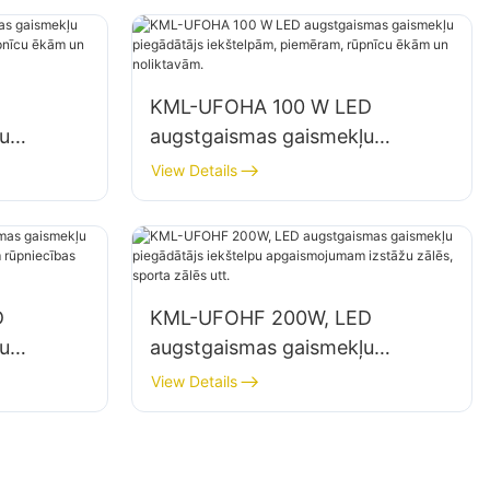
noliktavās utt.
KML-UFOHA 100 W LED
u
augstgaismas gaismekļu
,
piegādātājs iekštelpām,
View Details
ām un
piemēram, rūpnīcu ēkām un
noliktavām.
D
KML-UFOHF 200W, LED
u
augstgaismas gaismekļu
piegādātājs iekštelpu
View Details
cības
apgaismojumam izstāžu zālēs,
ēs utt.
sporta zālēs utt.