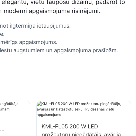
legantu, vietu taupošu dizainu, padarot to
n moderni apgaismojuma risinājumi.
ot ilgtermiņa ietaupījumus.
ē.
enmērīgs apgaismojums.
riestu augstumiem un apgaismojuma prasībām.
KML-FL05 200 W LED
prožektoru piegādātājs, avārijas