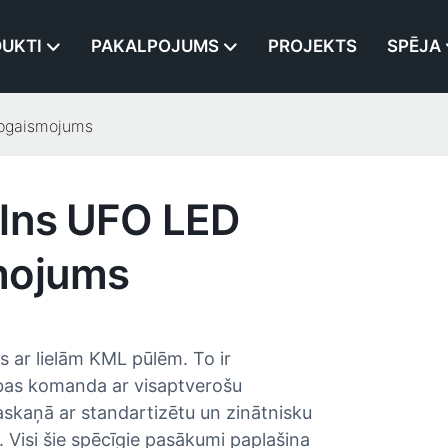
UKTI
PAKALPOJUMS
PROJEKTS
SPĒJA
apgaismojums
elns UFO LED
mojums
 ar lielām KML pūlēm. To ir
tības komanda ar visaptverošu
saskaņā ar standartizētu un zinātnisku
 Visi šie spēcīgie pasākumi paplašina