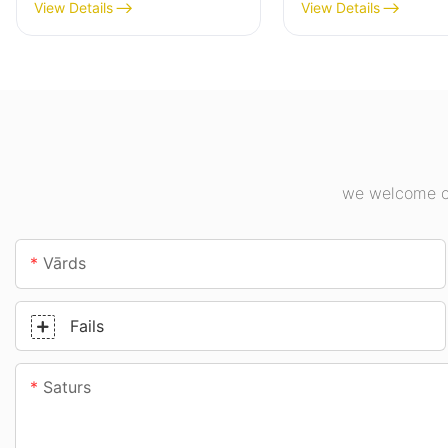
piegādātājs rūpniecības
piegādātājs iekšt
View Details
View Details
uzņēmumiem,
apgaismojumam
noliktavām un citiem
rūpniecības uzņ
iekštelpu apgaismojuma
sporta zālēs utt.
lietojumiem.
we welcome cu
Vārds
Fails
Saturs