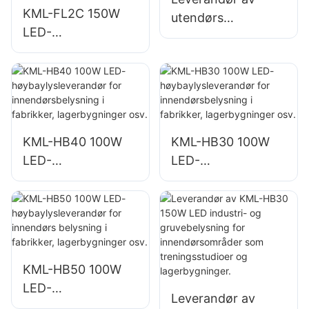
KML-FL2C 150W
utendørs
LED-
parkerings- og
flomlysleverandør
lagerbelysning
for utendørs vegg-
KML-FL2C 200W
og
LED-flomlys
områdebelysning
KML-HB40 100W
KML-HB30 100W
LED-
LED-
høybaylysleverand
høybaylysleverand
ør for
ør for
innendørsbelysning
innendørsbelysning
i fabrikker,
i fabrikker,
lagerbygninger osv.
lagerbygninger osv.
KML-HB50 100W
LED-
Leverandør av
høybaylysleverand