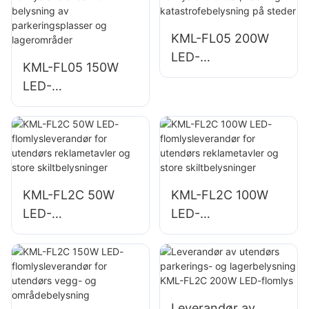
og belysning av
og belysning av
åpne områder
byggeplasser
KML-FL05 200W
LED-
KML-FL05 150W
flomlysleverandør,
LED-
nød- og
flomlysleverandør
katastrofebelysnin
for belysning av
g på steder
parkeringsplasser
og lagerområder
KML-FL2C 50W
KML-FL2C 100W
LED-
LED-
flomlysleverandør
flomlysleverandør
for utendørs
for utendørs
reklametavler og
reklametavler og
store
store
skiltbelysninger
skiltbelysninger
Leverandør av