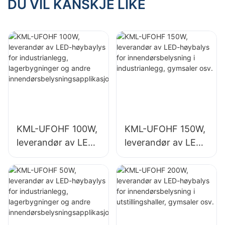
i industrianlegg,
i utstillingshaller,
DU VIL KANSKJE LIKE
gymsaler osv.
gymsaler osv.
KML-UFOHF 100W,
KML-UFOHF 150W,
leverandør av LED-
leverandør av LED-
høybaylys for
høybalys for
industrianlegg,
innendørsbelysning
lagerbygninger og
i industrianlegg,
andre
gymsaler osv.
innendørsbelysning
sapplikasjoner.