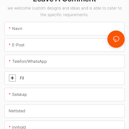
bensinstasjoner og
underganger.
we welcome custom designs and ideas and is able to cater to
the specific requirements.
Navn
E-Post
Telefon/whatsApp
Fil
Selskap
Nettsted
Innhold