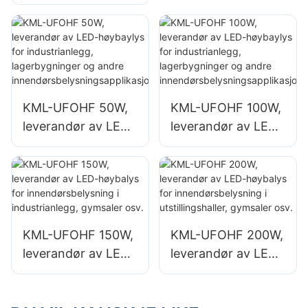
innendørsområder
for utendørs
som industrielle
reklametavler og
fabrikkbygninger
store
og lagerbygninger.
skiltbelysninger
KML-UFOHF 50W,
KML-UFOHF 100W,
leverandør av LED-
leverandør av LED-
høybaylys for
høybaylys for
industrianlegg,
industrianlegg,
lagerbygninger og
lagerbygninger og
andre
andre
innendørsbelysning
innendørsbelysning
KML-UFOHF 150W,
KML-UFOHF 200W,
sapplikasjoner.
sapplikasjoner.
leverandør av LED-
leverandør av LED-
høybalys for
høybalys for
innendørsbelysning
innendørsbelysning