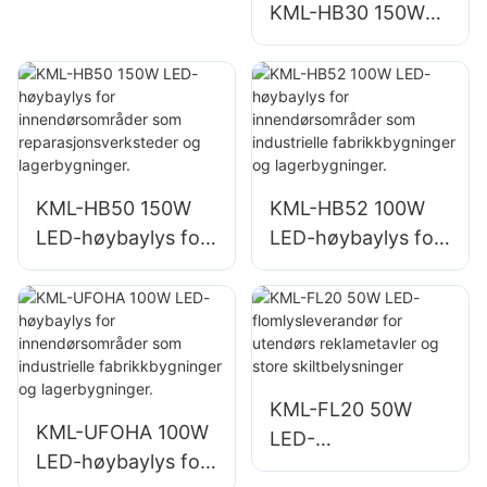
KML-HB30 150W
ør for innendørs
LED industri- og
belysning i
gruvebelysning for
fabrikker,
innendørsområder
lagerbygninger osv.
som
treningsstudioer og
lagerbygninger.
KML-HB50 150W
KML-HB52 100W
LED-høybaylys for
LED-høybaylys for
innendørsområder
innendørsområder
som
som industrielle
reparasjonsverkste
fabrikkbygninger
der og
og lagerbygninger.
lagerbygninger.
KML-FL20 50W
KML-UFOHA 100W
LED-
LED-høybaylys for
flomlysleverandør