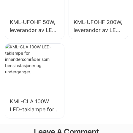
KML-UFOHF 50W,
KML-UFOHF 200W,
leverandør av LED-
leverandør av LED-
høybaylys for
høybalys for
industrianlegg,
innendørsbelysning
lagerbygninger og
i utstillingshaller,
andre
gymsaler osv.
innendørsbelysning
sapplikasjoner.
KML-CLA 100W
LED-taklampe for
innendørsområder
som
Leave A Comment