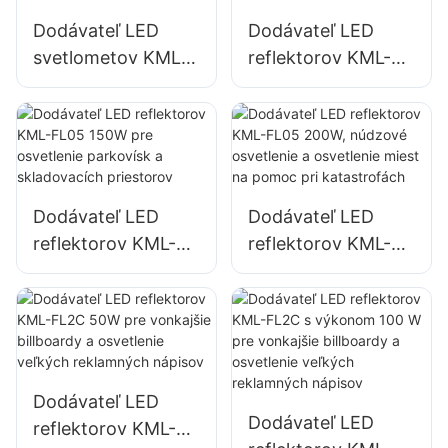
Dodávateľ LED
Dodávateľ LED
svetlometov KML-
reflektorov KML-
FL05 50W pre
FL05 100W pre
vonkajšie fasády
osvetlenie fasád
budov a osvetlenie
budov a stavenísk
otvorených
priestorov
Dodávateľ LED
Dodávateľ LED
reflektorov KML-
reflektorov KML-
FL05 150W pre
FL05 200W,
osvetlenie
núdzové osvetlenie
parkovísk a
a osvetlenie miest
skladovacích
na pomoc pri
priestorov
katastrofách
Dodávateľ LED
Dodávateľ LED
reflektorov KML-