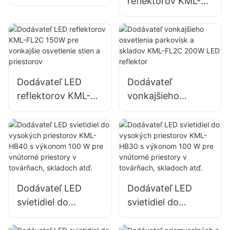
reflektorov KML-
FL2C 50W pre
FL2C s výkonom
vonkajšie billboardy
100 W pre
a osvetlenie
vonkajšie billboardy
veľkých
a osvetlenie
reklamných
veľkých
nápisov
Dodávateľ LED
Dodávateľ
reklamných
reflektorov KML-
vonkajšieho
nápisov
FL2C 150W pre
osvetlenia
vonkajšie
parkovísk a skladov
osvetlenie stien a
KML-FL2C 200W
priestorov
LED reflektor
Dodávateľ LED
Dodávateľ LED
svietidiel do
svietidiel do
vysokých
vysokých
priestorov KML-
priestorov KML-