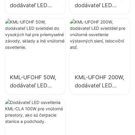
dodávateľ LED
dodávateľ LED
svietidiel do
svietidiel pre
vysokých hal pre
vnútorné
priemyselné
osvetlenie
závody, sklady a
priemyselných
iné vnútorné
závodov, telocviční
osvetlenie.
atď.
KML-UFOHF 50W,
KML-UFOHF 200W,
dodávateľ LED
dodávateľ LED
svietidiel do
svietidiel pre
vysokých hal pre
vnútorné
priemyselné
osvetlenie
závody, sklady a
výstavných siení,
iné vnútorné
telocviční atď.
osvetlenie.