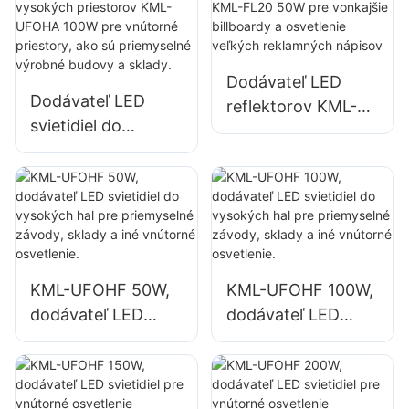
výkonom 100 W
150 W pre vnútorné
pre vnútorné
priestory, ako sú
priestory, ako sú
opravárenské
Dodávateľ LED
priemyselné
dielne a sklady.
Dodávateľ LED
reflektorov KML-
výrobné budovy a
svietidiel do
FL20 50W pre
sklady.
vysokých
vonkajšie billboardy
priestorov KML-
a osvetlenie
UFOHA 100W pre
veľkých
vnútorné priestory,
reklamných
ako sú priemyselné
nápisov
výrobné budovy a
KML-UFOHF 50W,
KML-UFOHF 100W,
sklady.
dodávateľ LED
dodávateľ LED
svietidiel do
svietidiel do
vysokých hal pre
vysokých hal pre
priemyselné
priemyselné