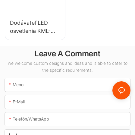
Dodávateľ LED
osvetlenia KML-
CLA 100W pre
vnútorné priestory,
Leave A Comment
ako sú čerpacie
stanice a
we welcome custom designs and ideas and is able to cater to
the specific requirements.
podchody.
Meno
E-Mail
Telefón/whatsApp