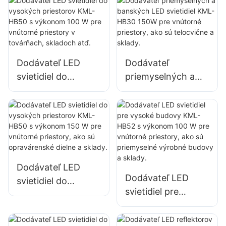
HB40 s výkonom
HB30 s výkonom
100 W pre vnútorné
100 W pre vnútorné
priestory v
priestory v
továrňach,
továrňach,
Dodávateľ LED
Dodávateľ
skladoch atď.
skladoch atď.
svietidiel do
priemyselných a
vysokých
banských LED
priestorov KML-
svietidiel KML-
HB50 s výkonom
HB30 150W pre
100 W pre vnútorné
vnútorné priestory,
priestory v
ako sú telocvične a
továrňach,
sklady.
Dodávateľ LED
skladoch atď.
Dodávateľ LED
svietidiel do
svietidiel pre
vysokých
vysoké budovy
priestorov KML-
KML-HB52 s
HB50 s výkonom