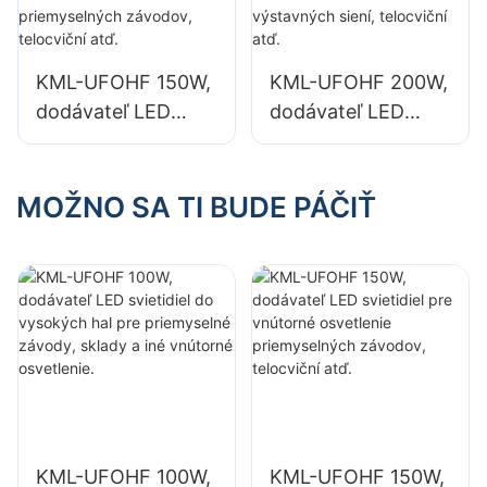
závody, sklady a
závody, sklady a
iné vnútorné
iné vnútorné
osvetlenie.
osvetlenie.
KML-UFOHF 150W,
KML-UFOHF 200W,
dodávateľ LED
dodávateľ LED
svietidiel pre
svietidiel pre
vnútorné
vnútorné
osvetlenie
osvetlenie
MOŽNO SA TI BUDE PÁČIŤ
priemyselných
výstavných siení,
závodov, telocviční
telocviční atď.
atď.
KML-UFOHF 100W,
KML-UFOHF 150W,