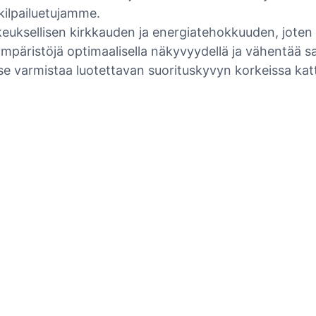
kilpailuetujamme.
euksellisen kirkkauden ja energiatehokkuuden, joten se
ppaympäristöjä optimaalisella näkyvyydellä ja vähentää
e varmistaa luotettavan suorituskyvyn korkeissa katt