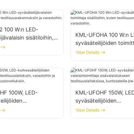
 100 W:n LED-
KML-UFOHA 100 W:n L
ijävalaisin sisätiloihin,
syväsäteilijöiden toimit
llisuusrakennuksiin ja
sisätiloihin, kuten
View Details
in.
teollisuusrakennuksiin j
varastoihin.
HF 100W, LED-
KML-UFOHF 150W, LE
eilijöiden
syväsäteilijöiden
imittaja
valaisintoimittaja
View Details
laitoksiin, varastoihin ja
sisävalaistukseen
ävalaistussovelluksiin.
teollisuuslaitoksissa,
kuntosaleilla jne.