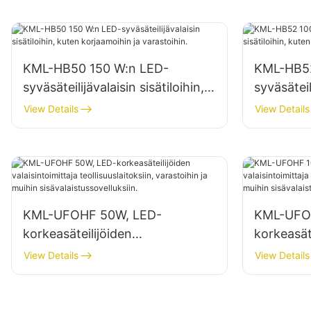
KML-HB50 150 W:n LED-
KML-HB52
syväsäteilijävalaisin sisätiloihin,
syväsäteil
kuten korjaamoihin ja
kuten teo
View Details
View Details
varastoihin.
varastoih
KML-UFOHF 50W, LED-
KML-UFO
korkeasäteilijöiden
korkeasät
valaisintoimittaja
valaisinto
View Details
View Details
teollisuuslaitoksiin, varastoihin ja
teollisuus
muihin sisävalaistussovelluksiin.
muihin sis