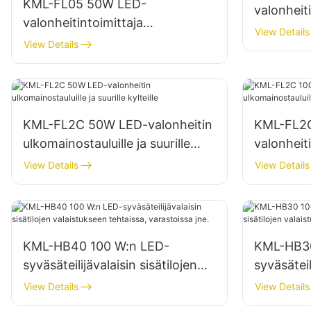
KML-FL05 50W LED-
valonheit
valonheitintoimittaja
julkisivuih
View Details
ulkorakennusten julkisivuihin ja
View Details
työmaava
avoimen tilan valaistukseen
KML-FL2C 50W LED-valonheitin
KML-FL2
ulkomainostauluille ja suurille
valonheiti
kylteille
suurille ky
View Details
View Details
KML-HB40 100 W:n LED-
KML-HB30
syväsäteilijävalaisin sisätilojen
syväsäteil
valaistukseen tehtaissa,
valaistuk
View Details
View Details
varastoissa jne.
varastois