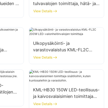
lueiden ja
tulvavalojen toimittaja, hätä- ja
tukseen
katastrofiapukohteiden valaistus
View Details
Ulkopysäköinti- ja
ja
varastovalaistus KML-FL2C
200W LED-valonheitinvalojen
View Details
toimittaja
D-
KML-HB30 150W LED-teollisuus-
ätilojen
ja kaivosvalaisimien toimittaja
,
sisätiloihin, kuten kuntosaleihin
View Details