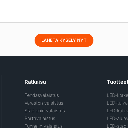
LÄHETÄ KYSELY NYT
Ratkaisu
Tuottee
Tehdasvalaistus
LED-korke
Varaston valaistus
LED-tulva
Stadionin valaistus
LED-katu
Porttivalaistus
LED-aluev
Tunnelin valaistus
LED-stadi