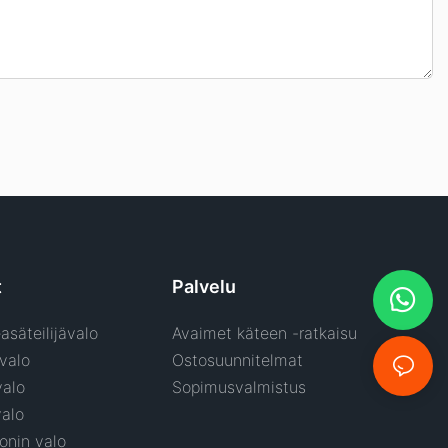
t
Palvelu
asäteilijävalo
Avaimet käteen -ratkaisu
valo
Ostosuunnitelmat
valo
Sopimusvalmistus
alo
onin valo