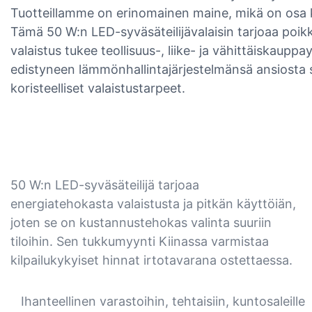
Tuotteillamme on erinomainen maine, mikä on osa 
Tämä 50 W:n LED-syväsäteilijävalaisin tarjoaa poikk
valaistus tukee teollisuus-, liike- ja vähittäiskau
edistyneen lämmönhallintajärjestelmänsä ansiosta s
koristeelliset valaistustarpeet.
50 W:n LED-syväsäteilijä tarjoaa
energiatehokasta valaistusta ja pitkän käyttöiän,
joten se on kustannustehokas valinta suuriin
tiloihin. Sen tukkumyynti Kiinassa varmistaa
kilpailukykyiset hinnat irtotavarana ostettaessa.
Ihanteellinen varastoihin, tehtaisiin, kuntosaleille