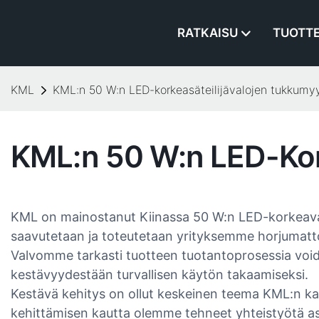
RATKAISU
TUOTT
KML
KML:n 50 W:n LED-korkeasäteilijävalojen tukkumyy
KML:n 50 W:n LED-Kork
KML on mainostanut Kiinassa 50 W:n LED-korkeavala
saavutetaan ja toteutetaan yrityksemme horjumatto
Valvomme tarkasti tuotteen tuotantoprosessia void
kestävyydestään turvallisen käytön takaamiseksi.
Kestävä kehitys on ollut keskeinen teema KML:n ka
kehittämisen kautta olemme tehneet yhteistyötä asi