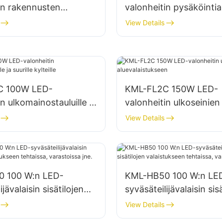
in rakennusten
valonheitin pysäköintia
in ja
varastoalueiden valais
View Details
laistukseen
C 100W LED-
KML-FL2C 150W LED-
n ulkomainostauluille ja
valonheitin ulkoseinien 
lteille
aluevalaistukseen
View Details
 100 W:n LED-
KML-HB50 100 W:n LE
ijävalaisin sisätilojen
syväsäteilijävalaisin sis
seen tehtaissa,
valaistukseen tehtaissa
View Details
sa jne.
varastoissa jne.