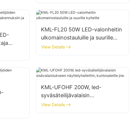
ja varastoihin.
KML-FL20 50W LED-valonheitin
ED-
ulkomainostauluille ja suurille
taja
kylteille
View Details
a
KML-UFOHF 200W, led-
D-
syväsäteilijävalaisin
sisävalaistukseen
View Details
näyttelyhalleihin, kuntosaleille
jne.