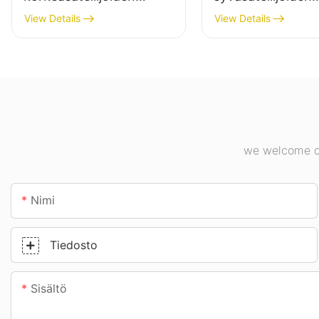
valaisintoimittaja
valaisintoimittaja
View Details
View Details
teollisuuslaitoksiin,
sisävalaistukseen
varastoihin ja muihin
teollisuuslaitoksis
sisävalaistussovelluksiin.
kuntosaleilla jne.
we welcome cu
Nimi
Tiedosto
Sisältö