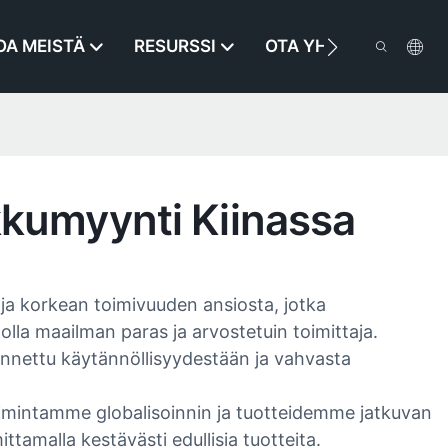
OA MEISTÄ
RESURSSI
OTA YHTEYTTÄ
kkumyynti Kiinassa
ja korkean toimivuuden ansiosta, jotka
la maailman paras ja arvostetuin toimittaja.
nnettu käytännöllisyydestään ja vahvasta
oimintamme globalisoinnin ja tuotteidemme jatkuvan
amalla kestävästi edullisia tuotteita.