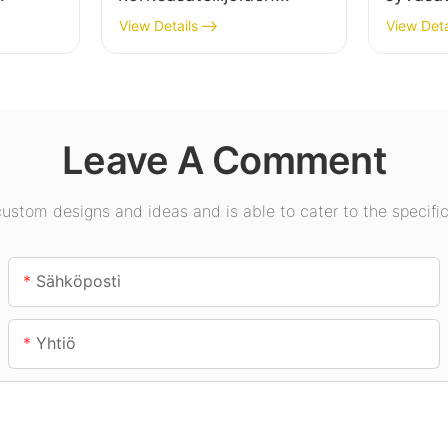
valaisintoimittaja
sisäval
View Details
View Deta
teollisuuslaitoksiin,
näyttel
sa,
varastoihin ja muihin
kuntosal
sisävalaistussovelluksiin.
Leave A Comment
stom designs and ideas and is able to cater to the specific
Sähköposti
Yhtiö