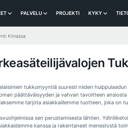
EET
PALVELU
PROJEKTI
KYKY
TIET
nti Kiinassa
easäteilijävalojen Tu
isimien tukkumyyntiä suuresti niiden huippulaadun 
man päättäväisyyden ja vahvan tavoitteen ansiosta ol
aksemme tarjota asiakkaillemme tuotteen, joka on tu
svuohjelmissa sen perustamisesta lähtien. Ydinliiket
akkaidemme kanssa ja rakentaneet menestystä toimitt