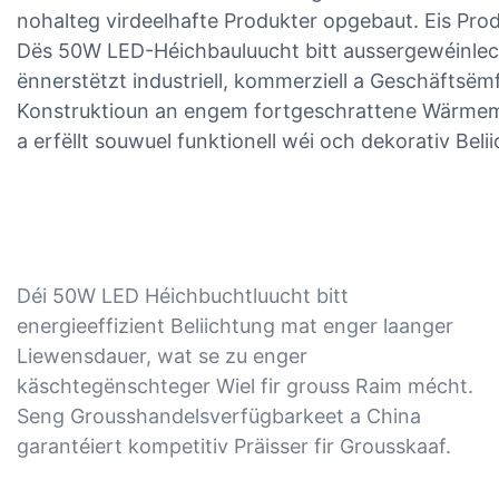
nohalteg virdeelhafte Produkter opgebaut. Eis Prod
Dës 50W LED-Héichbauluucht bitt aussergewéinlech 
ënnerstëtzt industriell, kommerziell a Geschäftsëm
Konstruktioun an engem fortgeschrattene Wärmema
a erfëllt souwuel funktionell wéi och dekorativ Bel
Déi 50W LED Héichbuchtluucht bitt
energieeffizient Beliichtung mat enger laanger
Liewensdauer, wat se zu enger
käschtegënschteger Wiel fir grouss Raim mécht.
Seng Grousshandelsverfügbarkeet a China
garantéiert kompetitiv Präisser fir Grousskaaf.