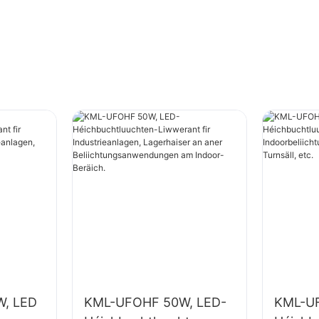
räich.
, LED
KML-UFOHF 50W, LED-
KML-U