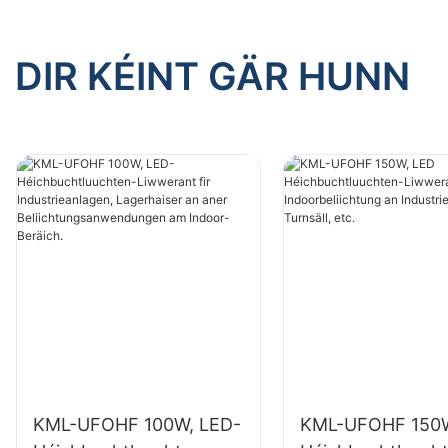
Indoor-Beräich.
Indoor-Be
DIR KÉINT GÄR HUNN
KML-UFOHF 100W, LED-
KML-UFOHF 150W