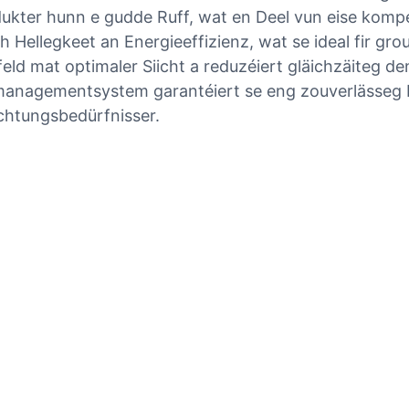
ukter hunn e gudde Ruff, wat en Deel vun eise kompet
Hellegkeet an Energieeffizienz, wat se ideal fir gro
feld mat optimaler Siicht a reduzéiert gläichzäiteg
nagementsystem garantéiert se eng zouverlässeg Le
iichtungsbedürfnisser.