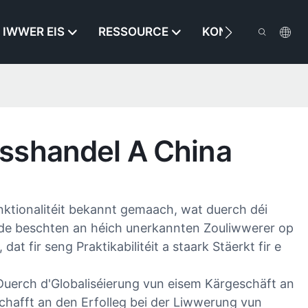
IWWER EIS
RESSOURCE
KONTAKTÉIERT EI
sshandel A China
nktionalitéit bekannt gemaach, wat duerch déi
, de beschten an héich unerkannten Zouliwwerer op
t fir seng Praktikabilitéit a staark Stäerkt fir e
erch d'Globaliséierung vun eisem Kärgeschäft an
chafft an den Erfolleg bei der Liwwerung vun