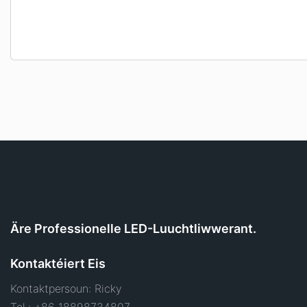
Äre Professionelle LED-Luuchtliwwerant.
Kontaktéiert Eis
Kontaktpersoun: Ricky
Tel.: +86 18898734807