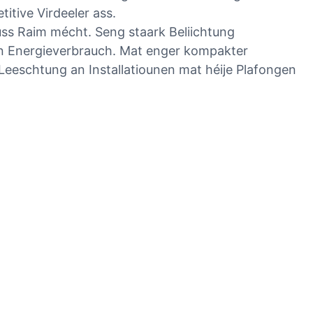
itive Virdeeler ass.
uss Raim mécht. Seng staark Beliichtung
 den Energieverbrauch. Mat enger kompakter
eschtung an Installatiounen mat héije Plafongen