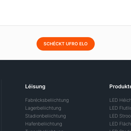
SCHÉCKT UFRO ELO
Léisung
Produkt
Fabrécksbeliichtung
LED Héich
Lagerbeliichtung
LED Flutli
Stadionbeliichtung
LED Stroo
Hafenbeliichtung
LED Fläch