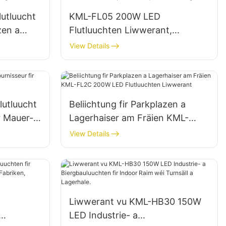
utluucht
KML-FL05 200W LED
zen a
Flutluuchten Liwwerant,
tung
Noutfall- a
View Details
Katastrophenhëllefsplazbeliichtu
ng
utluucht
Beliichtung fir Parkplazen a
r Mauer- a
Lagerhaiser am Fräien KML-
FL2C 200W LED Flutluuchten
View Details
Liwwerant
Liwwerant vu KML-HB30 150W
LED Industrie- a