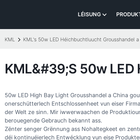
LÉISUNG
PRODUK
KML
KML's 50w LED Héichbuchtluucht Grousshandel a
KML&#39;s 50w LED H
50w LED High Bay Light Grousshandel a China gouf 
onerschütterlech Entschlossenheet vun eiser Firma
der Welt ze sinn. Mir iwwerwaachen de Produktiounspr
berouegende Gebrauch bekannt ass.
Zënter senger Grënnung ass Nohaltegkeet en zen
déi kontinuéierlech Entwécklung vun eise Produkte