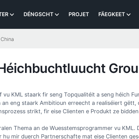
TER
DÉNGSCHT
PROJET
FÄEGKEET
 China
éichbuchtluucht Grou
vu KML staark fir seng Topqualitéit a seng héich Fu
 an eng staark Ambitioun erreecht a realiséiert gëtt
ozess strikt, fir eise Clienten e Produkt ze bidden, da
tralen Thema an de Wuesstemsprogrammer vu KML. Du
r hu mir duerch Partnerschafte mat eise Clienten ges