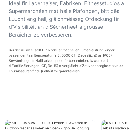
Ideal fir Lagerhaiser, Fabriken, Fitnessstudios a
Supermarchéen mat héije Plafongen, bitt dës
Luucht eng hell, gläichméisseg Ofdeckung fir
d'Visibilitéit an d'Sécherheet a grousse
Beräicher ze verbesseren.
Bei der Auswiel sollt Dir Modeller mat héijer Lumenleistung, enger
passender Faarftemperatur (z.B. 5000K fir Dagesliicht) an IP65+
Bewäertunge fir Haltbarkeet prioritär behandelen. Iwwerpréift
d'Zertifizéierungen (CE, RoHS) a vergläicht d'Zouverlässegkeet vun de
Fournisseuren fir d'Qualitéit ze garantéieren.