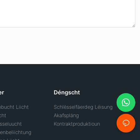
er
Déngscht
bucht Liicht
Schlësselfäerdeg Léisung
cht
Akafspläng
sseluucht
Kontraktproduktioun
enbeliichtung