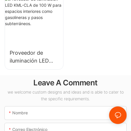
plantas
iluminación interior
industriales,
en salas de
almacenes y otras
exposiciones,
aplicaciones de
gimnasios, etc.
iluminación interior.
Proveedor de
iluminación LED
KML-CLA de 100 W
para espacios
Leave A Comment
interiores como
gasolineras y pasos
we welcome custom designs and ideas and is able to cater to
the specific requirements.
subterráneos.
Nombre
Correo Electrónico