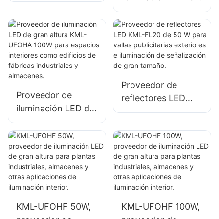
gran altura KML-
gran altura KML-
HB50 de 150 W
HB52 de 100 W
para espacios
para espacios
interiores como
interiores como
talleres de
edificios de
reparación y
fábricas
almacenes.
Proveedor de
industriales y
Proveedor de
reflectores LED
almacenes.
iluminación LED de
KML-FL20 de 50 W
gran altura KML-
para vallas
UFOHA 100W para
publicitarias
espacios interiores
exteriores e
como edificios de
iluminación de
fábricas
señalización de
industriales y
gran tamaño.
almacenes.
KML-UFOHF 50W,
KML-UFOHF 100W,