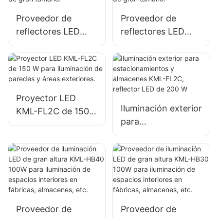
desastres.
Proveedor de
Proveedor de
reflectores LED
reflectores LED
KML-FL2C de 50 W
KML-FL2C de 100
para vallas
W para vallas
publicitarias
publicitarias
exteriores e
exteriores e
iluminación de
iluminación de
Proyector LED
Iluminación exterior
señalización de
señalización de
KML-FL2C de 150
para
gran tamaño.
gran tamaño.
W para iluminación
estacionamientos y
de paredes y áreas
almacenes KML-
exteriores.
FL2C, reflector LED
de 200 W
Proveedor de
Proveedor de