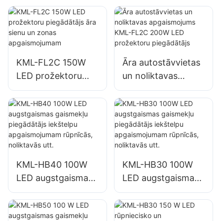
reklāmas stendiem
reklāmas stendiem
un lielizmēra
un lielizmēra
izkārtņu
izkārtņu
apgaismojumam
apgaismojumam
KML-FL2C 150W
Āra autostāvvietas
LED prožektoru
un noliktavas
piegādātājs āra
apgaismojums
sienu un zonas
KML-FL2C 200W
apgaismojumam
LED prožektoru
piegādātājs
KML-HB40 100W
KML-HB30 100W
LED augstgaismas
LED augstgaismas
gaismekļu
gaismekļu
piegādātājs
piegādātājs
iekštelpu
iekštelpu