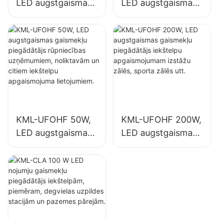
LED augstgaismas
LED augstgaismas
gaismekļu
gaismekļu
piegādātājs
piegādātājs
rūpniecības
iekštelpu
uzņēmumiem,
apgaismojumam
noliktavām un
rūpniecības
citiem iekštelpu
uzņēmumos,
apgaismojuma
sporta zālēs utt.
lietojumiem.
KML-UFOHF 50W,
KML-UFOHF 200W,
LED augstgaismas
LED augstgaismas
gaismekļu
gaismekļu
piegādātājs
piegādātājs
rūpniecības
iekštelpu
uzņēmumiem,
apgaismojumam
noliktavām un
izstāžu zālēs,
citiem iekštelpu
sporta zālēs utt.