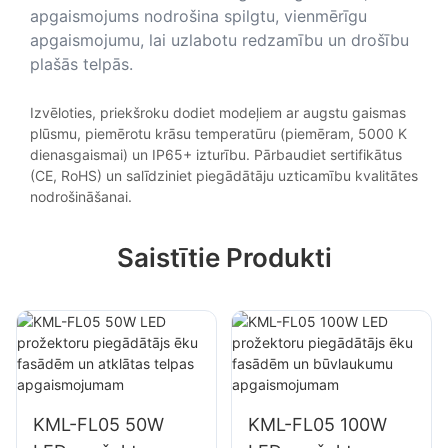
apgaismojums nodrošina spilgtu, vienmērīgu
apgaismojumu, lai uzlabotu redzamību un drošību
plašās telpās.
Izvēloties, priekšroku dodiet modeļiem ar augstu gaismas
plūsmu, piemērotu krāsu temperatūru (piemēram, 5000 K
dienasgaismai) un IP65+ izturību. Pārbaudiet sertifikātus
(CE, RoHS) un salīdziniet piegādātāju uzticamību kvalitātes
nodrošināšanai.
Saistītie Produkti
KML-FL05 50W
KML-FL05 100W