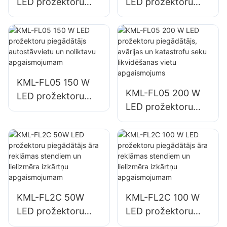
LED prožektoru
LED prožektoru
piegādātājs ēku
piegādātājs ēku
fasādēm un
fasādēm un
atklātas telpas
būvlaukumu
apgaismojumam
apgaismojumam
KML-FL05 150 W
KML-FL05 200 W
LED prožektoru
LED prožektoru
piegādātājs
piegādātājs,
autostāvvietu un
avārijas un
noliktavu
katastrofu seku
apgaismojumam
likvidēšanas vietu
apgaismojums
KML-FL2C 50W
KML-FL2C 100 W
LED prožektoru
LED prožektoru
piegādātājs āra
piegādātājs āra