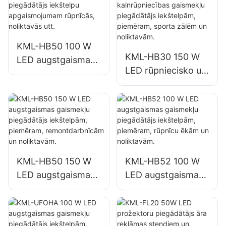
apgaismojumam
apgaismojumam
rūpnīcās,
rūpnīcās,
noliktavās utt.
noliktavās utt.
KML-HB50 100 W
KML-HB30 150 W
LED augstgaismas
LED rūpniecisko un
gaismekļu
kalnrūpniecības
piegādātājs
gaismekļu
iekštelpu
piegādātājs
apgaismojumam
iekštelpām,
rūpnīcās,
piemēram, sporta
noliktavās utt.
zālēm un
KML-HB50 150 W
KML-HB52 100 W
noliktavām.
LED augstgaismas
LED augstgaismas
gaismekļu
gaismekļu
piegādātājs
piegādātājs
iekštelpām,
iekštelpām,