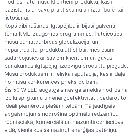
nodrošinātu mūsu klientiem produktu, kas ir
pazīstams ar savu praktiskumu un izturību ērtai
lietošanai.
Kopš dibināšanas ilgtspējība ir bijusi galvenā
tēma KML izaugsmes programmās. Pateicoties
mūsu pamatdarbības globalizācijai un
nepārtrauktai produktu attīstībai, mēs esam
sadarbojušies ar saviem klientiem un guvuši
panākumus ilgtspējīgi izdevīgu produktu piegādē.
Mūsu produktiem ir lieliska reputācija, kas ir daļa
no mūsu konkurences priekšrocībām.
Šis 50 W LED augstgaismas gaismeklis nodrošina
izcilu spilgtumu un energoefektivitāti, padarot to
ideāli piemērotu plašām telpām. Tā jaudīgais
apgaismojums nodrošina optimālu redzamību
rūpnieciskā, komerciālā un mazumtirdzniecības
vidē, vienlaikus samazinot enerģijas patēriņu.