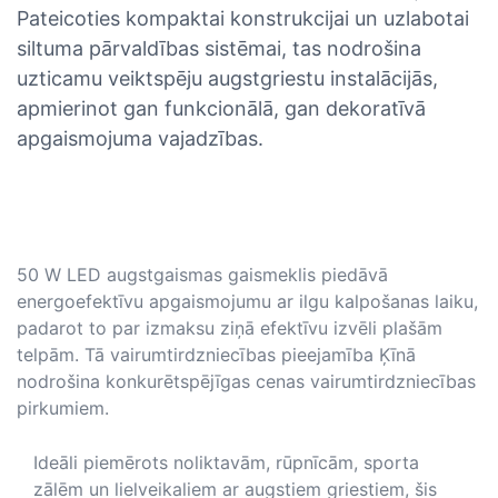
Pateicoties kompaktai konstrukcijai un uzlabotai
siltuma pārvaldības sistēmai, tas nodrošina
uzticamu veiktspēju augstgriestu instalācijās,
apmierinot gan funkcionālā, gan dekoratīvā
apgaismojuma vajadzības.
50 W LED augstgaismas gaismeklis piedāvā
energoefektīvu apgaismojumu ar ilgu kalpošanas laiku,
padarot to par izmaksu ziņā efektīvu izvēli plašām
telpām. Tā vairumtirdzniecības pieejamība Ķīnā
nodrošina konkurētspējīgas cenas vairumtirdzniecības
pirkumiem.
Ideāli piemērots noliktavām, rūpnīcām, sporta
zālēm un lielveikaliem ar augstiem griestiem, šis