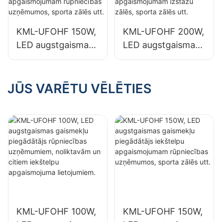
noliktavām un
noliktavām un
citiem iekštelpu
citiem iekštelpu
KML-UFOHF 150W,
KML-UFOHF 200W,
apgaismojuma
apgaismojuma
LED augstgaismas
LED augstgaismas
lietojumiem.
lietojumiem.
gaismekļu
gaismekļu
piegādātājs
piegādātājs
iekštelpu
iekštelpu
JŪS VARĒTU VĒLĒTIES
apgaismojumam
apgaismojumam
rūpniecības
izstāžu zālēs,
uzņēmumos,
sporta zālēs utt.
sporta zālēs utt.
KML-UFOHF 100W,
KML-UFOHF 150W,