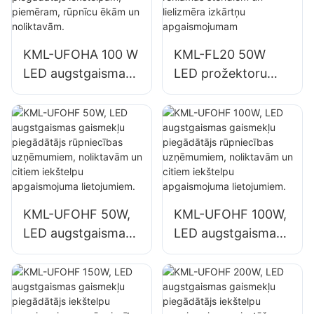
piemēram,
piemēram, rūpnīcu
remontdarbnīcām
ēkām un
un noliktavām.
noliktavām.
KML-UFOHA 100 W
KML-FL20 50W
LED augstgaismas
LED prožektoru
gaismekļu
piegādātājs āra
piegādātājs
reklāmas stendiem
iekštelpām,
un lielizmēra
piemēram, rūpnīcu
izkārtņu
ēkām un
apgaismojumam
noliktavām.
KML-UFOHF 50W,
KML-UFOHF 100W,
LED augstgaismas
LED augstgaismas
gaismekļu
gaismekļu
piegādātājs
piegādātājs
rūpniecības
rūpniecības
uzņēmumiem,
uzņēmumiem,