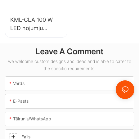
apgaismojuma
lietojumiem.
KML-CLA 100 W
LED nojumju
gaismekļu
piegādātājs
Leave A Comment
iekštelpām,
piemēram,
we welcome custom designs and ideas and is able to cater to
the specific requirements.
degvielas uzpildes
stacijām un
Vārds
pazemes pārejām.
E-Pasts
Tālrunis/WhatsApp
Fails