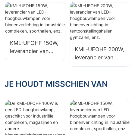
voor industriële
geschikt voor
installaties,
industriële
magazijnen en
complexen,
andere
magazijnen en
binnenverlichtingst
andere
KML-UFOHF 150W,
oepassingen.
binnenverlichtingst
KML-UFOHF 200W,
leverancier van
oepassingen.
leverancier van
LED-
LED-
hoogbouwlampen
hoogbouwlampen
voor
voor
JE HOUDT MISSCHIEN VAN
binnenverlichting in
binnenverlichting in
industriële
tentoonstellingshall
complexen,
en, gymzalen, enz.
sporthallen, enz.