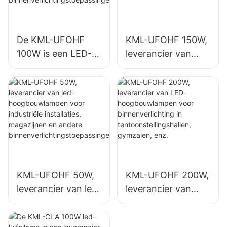
De KML-UFOHF
KML-UFOHF 150W,
100W is een LED-
leverancier van
hoogbouwlamp,
LED-
geschikt voor
hoogbouwlampen
industriële
voor
complexen,
binnenverlichting in
magazijnen en
industriële
andere
complexen,
binnenverlichtingst
sporthallen, enz.
oepassingen.
KML-UFOHF 50W,
KML-UFOHF 200W,
leverancier van led-
leverancier van
hoogbouwlampen
LED-
voor industriële
hoogbouwlampen