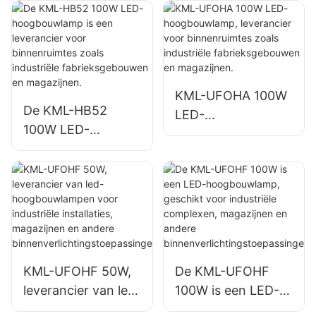
industriële en
voor binnenruimtes
mijnbouwtoepassin
zoals
gen, geschikt voor
reparatiewerkplaat
binnenruimtes
sen en magazijnen.
zoals gymzalen en
KML-UFOHA 100W
magazijnen.
De KML-HB52
LED-
100W LED-
hoogbouwlamp,
hoogbouwlamp is
leverancier voor
een leverancier
binnenruimtes
voor binnenruimtes
zoals industriële
zoals industriële
fabrieksgebouwen
fabrieksgebouwen
en magazijnen.
en magazijnen.
KML-UFOHF 50W,
De KML-UFOHF
leverancier van led-
100W is een LED-
hoogbouwlampen
hoogbouwlamp,