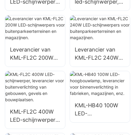
LED-schijnwerper,
led-schijnwerper,
leverancier voor
leverancier voor
buitenreclamebord
buitenverlichting
en en grote
van wanden en
bewegwijzering.
terreinen.
Leverancier van
Leverancier van
KML-FL2C 200W
KML-FL2C 240W
LED-schijnwerpers
LED-schijnwerpers
voor
voor
buitenparkeerterrei
buitenparkeerterrei
nen en magazijnen.
nen en magazijnen.
KML-HB40 100W
KML-FL2C 400W
LED-
LED-schijnwerper,
hoogbouwlamp,
leverancier voor
leverancier voor