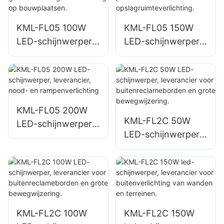
KML-FL05 100W
KML-FL05 150W
LED-schijnwerper,
LED-schijnwerper,
leverancier voor
leverancier voor
gevelverlichting en
parkeerterrein- en
verlichting op
opslagruimteverlich
bouwplaatsen.
ting.
KML-FL05 200W
KML-FL2C 50W
LED-schijnwerper,
LED-schijnwerper,
leverancier, nood-
leverancier voor
en
buitenreclamebord
rampenverlichting
en en grote
bewegwijzering.
KML-FL2C 100W
KML-FL2C 150W