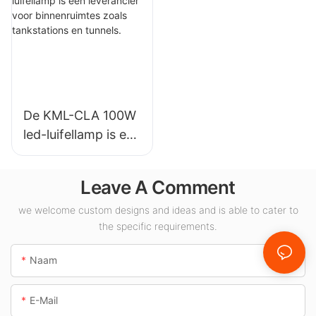
installaties,
voor
magazijnen en
binnenverlichting in
andere
tentoonstellingshall
binnenverlichtingst
en, gymzalen, enz.
oepassingen.
De KML-CLA 100W
led-luifellamp is een
leverancier voor
binnenruimtes
Leave A Comment
zoals tankstations
en tunnels.
we welcome custom designs and ideas and is able to cater to
the specific requirements.
Naam
E-Mail