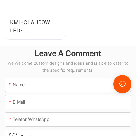
KML-CLA 100W
LED-
Vordachleuchtenlie
ferant für
Leave A Comment
Innenräume wie
Tankstellen und
we welcome custom designs and ideas and is able to cater to
the specific requirements.
Unterführungen.
Name
E-Mail
Telefon/WhatsApp