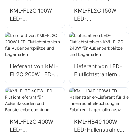
zmaßnahmen
KML-FL2C 100W
KML-FL2C 150W
LED-
LED-
Flutlichtlieferant für
Flutlichtlieferant für
Außenwerbetafeln
Außenwand- und
und große
Flächenbeleuchtun
Werbeschilder
g
Lieferant von KML-
Lieferant von LED-
FL2C 200W LED-
Flutlichtstrahlern
Flutlichtstrahlern
KML-FL2C 240W
für
für
Außenparkplätze
Außenparkplätze
und Lagerhallen
und Lagerhallen
KML-FL2C 400W
KML-HB40 100W
LED-
LED-Hallenstrahler-