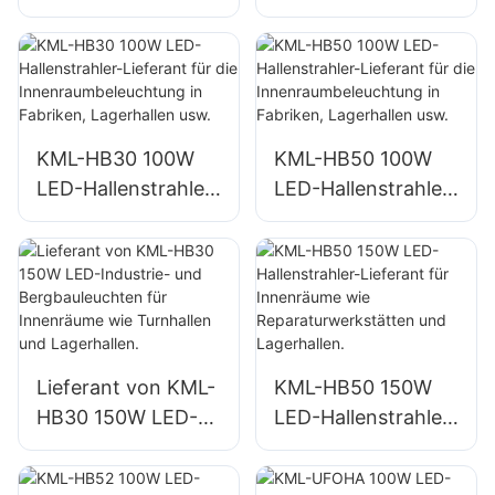
Flutlichtlieferant für
Lieferant für die
Außenfassaden
Innenraumbeleucht
und
ung in Fabriken,
Baustellenbeleucht
Lagerhallen usw.
ung
KML-HB30 100W
KML-HB50 100W
LED-Hallenstrahler-
LED-Hallenstrahler-
Lieferant für die
Lieferant für die
Innenraumbeleucht
Innenraumbeleucht
ung in Fabriken,
ung in Fabriken,
Lagerhallen usw.
Lagerhallen usw.
Lieferant von KML-
KML-HB50 150W
HB30 150W LED-
LED-Hallenstrahler-
Industrie- und
Lieferant für
Bergbauleuchten
Innenräume wie