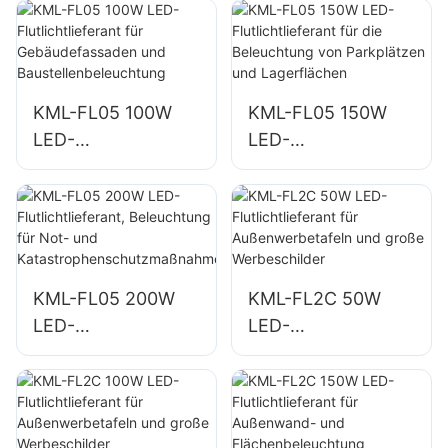
KML-FL05 100W
KML-FL05 150W
LED-
LED-
Flutlichtlieferant für
Flutlichtlieferant für
Gebäudefassaden
die Beleuchtung
und
von Parkplätzen
Baustellenbeleucht
und Lagerflächen
ung
KML-FL05 200W
KML-FL2C 50W
LED-
LED-
Flutlichtlieferant,
Flutlichtlieferant für
Beleuchtung für
Außenwerbetafeln
Not- und
und große
Katastrophenschut
Werbeschilder