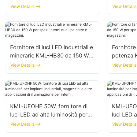
facciate esterne di edifici e
per l'illu
View Details
View Details
illuminazione di cantieri edili
interni in
ecc.
Fornitore di luci LED industriali e
Fornitore 
minerarie KML-HB30 da 150 W
potenza 
per spazi interni quali palestre e
per spazi 
View Details
View Details
magazzini.
riparazio
KML-UFOHF 50W, fornitore di
KML-UFOH
luci LED ad alta luminosità per
luci LED a
impianti industriali, magazzini e
impianti i
View Details
View Details
altre applicazioni di illuminazione
altre appl