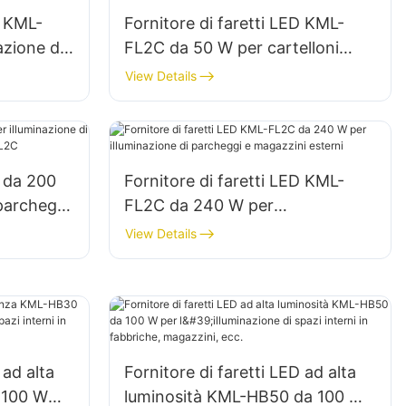
D KML-
Fornitore di faretti LED KML-
azione di
FL2C da 50 W per cartelloni
so in
pubblicitari esterni e
View Details
illuminazione di grandi insegne
D da 200
Fornitore di faretti LED KML-
 parcheggi
FL2C da 240 W per
ML-FL2C
illuminazione di parcheggi e
View Details
magazzini esterni
 ad alta
Fornitore di faretti LED ad alta
 100 W
luminosità KML-HB50 da 100 W