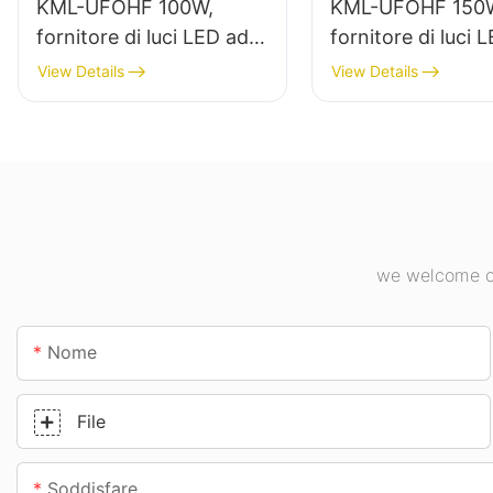
KML-UFOHF 100W,
KML-UFOHF 150
fornitore di luci LED ad
fornitore di luci 
alta luminosità per
alta luminosità pe
View Details
View Details
impianti industriali,
l'illuminazione int
magazzini e altre
impianti industrial
applicazioni di
palestre, ecc.
illuminazione per interni.
we welcome cu
Nome
File
Soddisfare