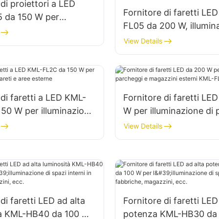
di proiettori a LED
Fornitore di faretti LE
 da 150 W per
FL05 da 200 W, illumin
zione di parcheggi e
emergenza e di soccor
View Details
toccaggio
caso di calamità
 di faretti a LED KML-
Fornitore di faretti LE
50 W per illuminazione
W per illuminazione di
e aree esterne
e magazzini esterni K
View Details
di faretti LED ad alta
Fornitore di faretti LED
tà KML-HB40 da 100 W
potenza KML-HB30 da