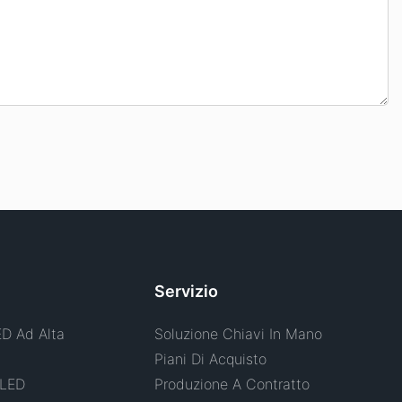
Servizio
ED Ad Alta
Soluzione Chiavi In ​​mano
Piani Di Acquisto
 LED
Produzione A Contratto