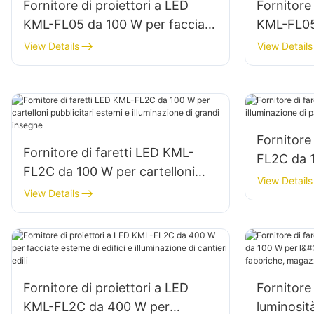
Fornitore di proiettori a LED
Fornitore 
KML-FL05 da 100 W per facciate
KML-FL05
di edifici e illuminazione di
l'illumina
View Details
View Details
cantieri edili
aree di s
Fornitore
Fornitore di faretti LED KML-
FL2C da 1
FL2C da 100 W per cartelloni
di pareti 
View Details
pubblicitari esterni e
View Details
illuminazione di grandi insegne
Fornitore di proiettori a LED
Fornitore 
KML-FL2C da 400 W per
luminosi