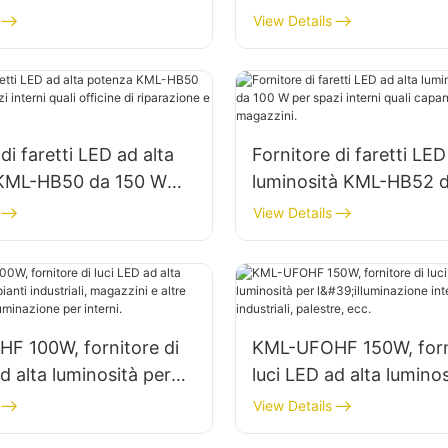
minazione di spazi
per l'illuminazione di sp
View Details
 fabbriche, magazzini,
interni in fabbriche, ma
ecc.
di faretti LED ad alta
Fornitore di faretti LED
KML-HB50 da 150 W
luminosità KML-HB52 
interni quali officine di
per spazi interni quali
View Details
ne e magazzini.
industriali e magazzini.
F 100W, fornitore di
KML-UFOHF 150W, forni
d alta luminosità per
luci LED ad alta luminos
ndustriali, magazzini e
l'illuminazione interna d
View Details
icazioni di illuminazione
industriali, palestre, ec