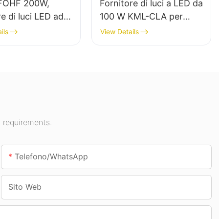
FOHF 200W,
Fornitore di luci a LED da
re di luci LED ad
100 W KML-CLA per
minosità per
spazi interni come
ils
View Details
nazione di interni
stazioni di servizio e
espositive,
sottopassaggi.
e, ecc.
 requirements.
Telefono/WhatsApp
Sito Web