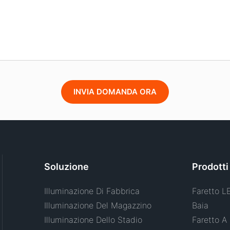
INVIA DOMANDA ORA
Soluzione
Prodotti
Illuminazione Di Fabbrica
Faretto L
Illuminazione Del Magazzino
Baia
Illuminazione Dello Stadio
Faretto A