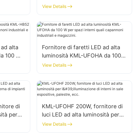
azi
per l'illuminazione di spazi
View Details
gazzini,
interni in fabbriche, magazzini,
ecc.
 ad alta
Fornitore di faretti LED ad alta
da 100 W
luminosità KML-UFOHA da 100
 capannoni
W per spazi interni quali
View Details
capannoni industriali e
magazzini.
tore di
KML-UFOHF 200W, fornitore di
ità per
luci LED ad alta luminosità per
i impianti
l'illuminazione di interni in sale
View Details
c.
espositive, palestre, ecc.