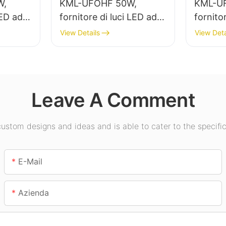
W,
KML-UFOHF 50W,
KML-U
LED ad
fornitore di luci LED ad
fornito
r
alta luminosità per
alta lu
View Details
View Deta
erna di
impianti industriali,
l'illumi
i,
magazzini e altre
in sale 
applicazioni di
palestr
illuminazione per interni.
Leave A Comment
stom designs and ideas and is able to cater to the specific
E-Mail
Azienda