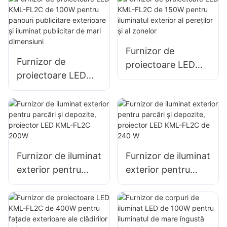
situații de urgență
publicitare
și dezastre
exterioare și
iluminat publicitar
Furnizor de
de mari dimensiuni
Furnizor de
proiectoare LED
proiectoare LED
KML-FL2C de 150W
KML-FL2C de 100W
pentru iluminatul
pentru panouri
exterior al pereților
publicitare
și al zonelor
exterioare și
iluminat publicitar
Furnizor de iluminat
Furnizor de iluminat
de mari dimensiuni
exterior pentru
exterior pentru
parcări și depozite,
parcări și depozite,
proiector LED KML-
proiector LED KML-
FL2C 200W
FL2C de 240 W