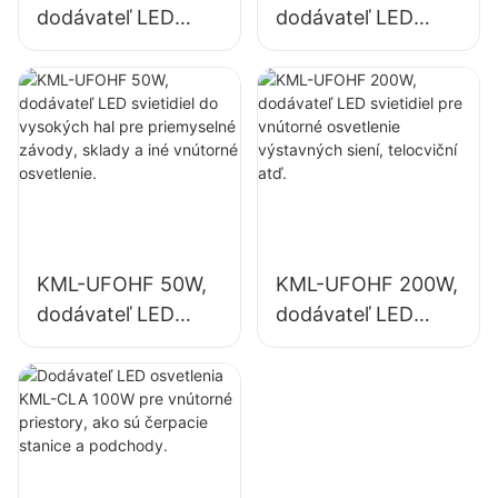
dodávateľ LED
dodávateľ LED
svietidiel do
svietidiel pre
vysokých hal pre
vnútorné
priemyselné
osvetlenie
závody, sklady a
priemyselných
iné vnútorné
závodov, telocviční
osvetlenie.
atď.
KML-UFOHF 50W,
KML-UFOHF 200W,
dodávateľ LED
dodávateľ LED
svietidiel do
svietidiel pre
vysokých hal pre
vnútorné
priemyselné
osvetlenie
závody, sklady a
výstavných siení,
iné vnútorné
telocviční atď.
osvetlenie.