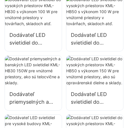
budov a osvetlenie
HB40 s výkonom
stavenísk
100 W pre vnútorné
priestory v
továrňach,
Dodávateľ LED
Dodávateľ LED
skladoch atď.
svietidiel do
svietidiel do
vysokých
vysokých
priestorov KML-
priestorov KML-
HB30 s výkonom
HB50 s výkonom
100 W pre vnútorné
100 W pre vnútorné
priestory v
priestory v
továrňach,
továrňach,
Dodávateľ
Dodávateľ LED
skladoch atď.
skladoch atď.
priemyselných a
svietidiel do
banských LED
vysokých
svietidiel KML-
priestorov KML-
HB30 150W pre
HB50 s výkonom