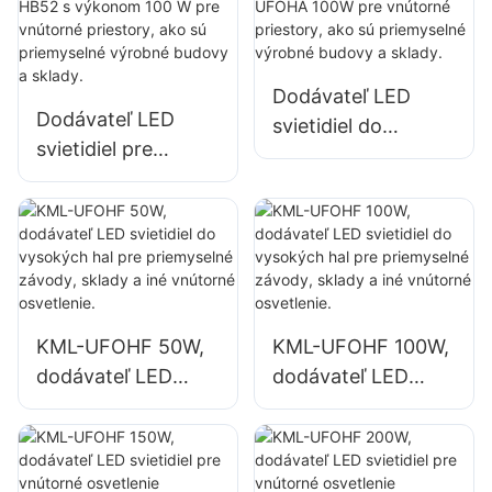
vnútorné priestory,
150 W pre vnútorné
ako sú telocvične a
priestory, ako sú
sklady.
opravárenské
Dodávateľ LED
dielne a sklady.
Dodávateľ LED
svietidiel do
svietidiel pre
vysokých
vysoké budovy
priestorov KML-
KML-HB52 s
UFOHA 100W pre
výkonom 100 W
vnútorné priestory,
pre vnútorné
ako sú priemyselné
priestory, ako sú
výrobné budovy a
priemyselné
sklady.
KML-UFOHF 50W,
KML-UFOHF 100W,
výrobné budovy a
dodávateľ LED
dodávateľ LED
sklady.
svietidiel do
svietidiel do
vysokých hal pre
vysokých hal pre
priemyselné
priemyselné