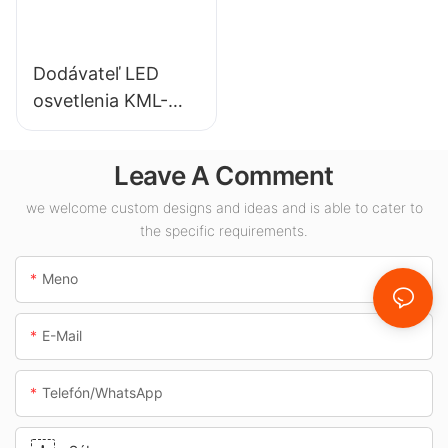
Dodávateľ LED
osvetlenia KML-
CLA 100W pre
vnútorné priestory,
Leave A Comment
ako sú čerpacie
stanice a
we welcome custom designs and ideas and is able to cater to
the specific requirements.
podchody.
Meno
E-Mail
Telefón/whatsApp