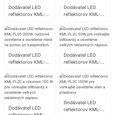
Dodávateľ LED
Dodávateľ LED
reflektorov KML-
reflektorov KML-
FL05 100W pre
FL05 150W pre
osvetlenie fasád
osvetlenie
budov a stavenísk
parkovísk a
skladovacích
priestorov
Dodávateľ LED
Dodávateľ LED
reflektorov KML-
reflektorov KML-
FL05 200W,
FL2C 50W pre
núdzové osvetlenie
vonkajšie billboardy
a osvetlenie miest
a osvetlenie
na pomoc pri
veľkých
katastrofách
reklamných
Dodávateľ LED
nápisov
Dodávateľ LED
reflektorov KML-
reflektorov KML-