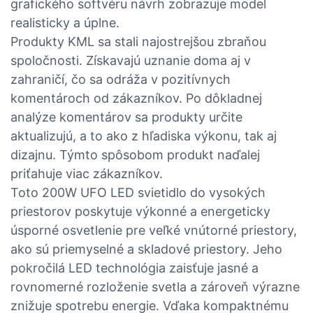
grafického softvéru návrh zobrazuje model
realisticky a úplne.
Produkty KML sa stali najostrejšou zbraňou
spoločnosti. Získavajú uznanie doma aj v
zahraničí, čo sa odráža v pozitívnych
komentároch od zákazníkov. Po dôkladnej
analýze komentárov sa produkty určite
aktualizujú, a to ako z hľadiska výkonu, tak aj
dizajnu. Týmto spôsobom produkt naďalej
priťahuje viac zákazníkov.
Toto 200W UFO LED svietidlo do vysokých
priestorov poskytuje výkonné a energeticky
úsporné osvetlenie pre veľké vnútorné priestory,
ako sú priemyselné a skladové priestory. Jeho
pokročilá LED technológia zaisťuje jasné a
rovnomerné rozloženie svetla a zároveň výrazne
znižuje spotrebu energie. Vďaka kompaktnému