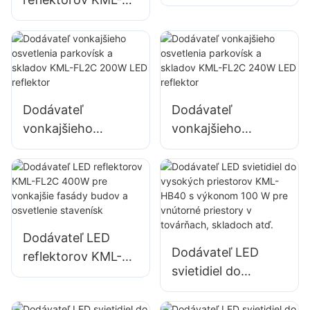
FL2C 150W pre
FL2C s výkonom
vonkajšie
100 W pre
osvetlenie stien a
vonkajšie billboardy
priestorov
a osvetlenie
veľkých
Dodávateľ
Dodávateľ
reklamných
vonkajšieho
vonkajšieho
nápisov
osvetlenia
osvetlenia
parkovísk a skladov
parkovísk a skladov
KML-FL2C 200W
KML-FL2C 240W
LED reflektor
LED reflektor
Dodávateľ LED
Dodávateľ LED
reflektorov KML-
svietidiel do
FL2C 400W pre
vysokých
vonkajšie fasády
priestorov KML-