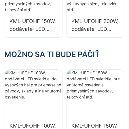
závody, sklady a
závody, sklady a
iné vnútorné
iné vnútorné
osvetlenie.
osvetlenie.
KML-UFOHF 150W,
KML-UFOHF 200W,
dodávateľ LED
dodávateľ LED
svietidiel pre
svietidiel pre
vnútorné
vnútorné
osvetlenie
osvetlenie
MOŽNO SA TI BUDE PÁČIŤ
priemyselných
výstavných siení,
závodov, telocviční
telocviční atď.
atď.
KML-UFOHF 100W,
KML-UFOHF 150W,