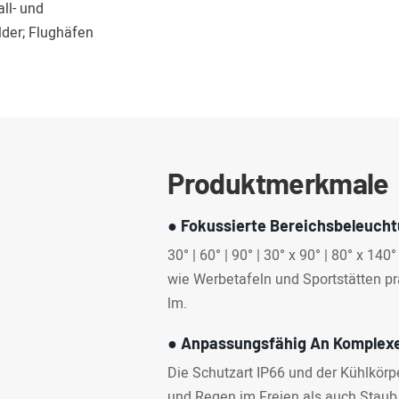
ll- und
der; Flughäfen
Produktmerkmale
● Fokussierte Bereichsbeleuch
30° | 60° | 90° | 30° x 90° | 80° x 1
wie Werbetafeln und Sportstätten pr
lm.
● Anpassungsfähig An Komple
Die Schutzart IP66 und der Kühlkö
und Regen im Freien als auch Staub