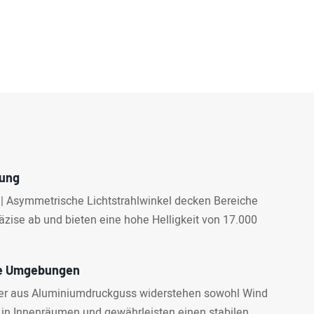
tung
40° | Asymmetrische Lichtstrahlwinkel decken Bereiche
äzise ab und bieten eine hohe Helligkeit von 17.000
xe Umgebungen
rper aus Aluminiumdruckguss widerstehen sowohl Wind
 in Innenräumen und gewährleisten einen stabilen