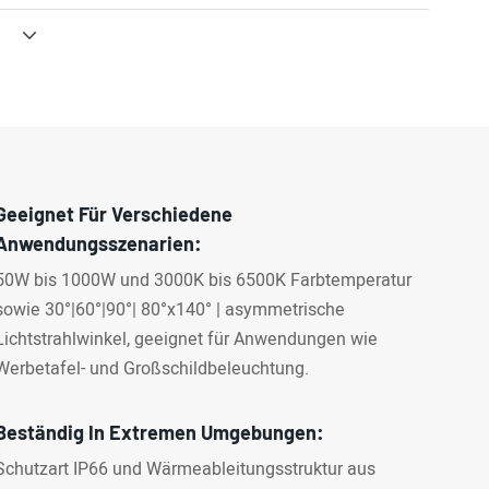
Geeignet Für Verschiedene
Anwendungsszenarien:
50W bis 1000W und 3000K bis 6500K Farbtemperatur
sowie 30°|60°|90°| 80°x140° | asymmetrische
Lichtstrahlwinkel, geeignet für Anwendungen wie
Werbetafel- und Großschildbeleuchtung.
Beständig In Extremen Umgebungen:
Schutzart IP66 und Wärmeableitungsstruktur aus