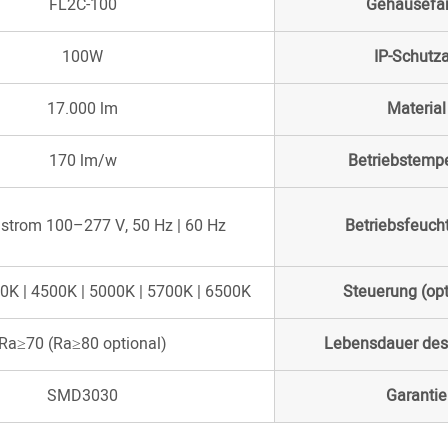
FL2C-100
Gehäusefa
100W
IP-Schutza
17.000 lm
Material
170 lm/w
Betriebstempe
strom 100–277 V, 50 Hz | 60 Hz
Betriebsfeucht
0K | 4500K | 5000K | 5700K | 6500K
Steuerung (opt
Ra≥70 (Ra≥80 optional)
Lebensdauer des
SMD3030
Garantie