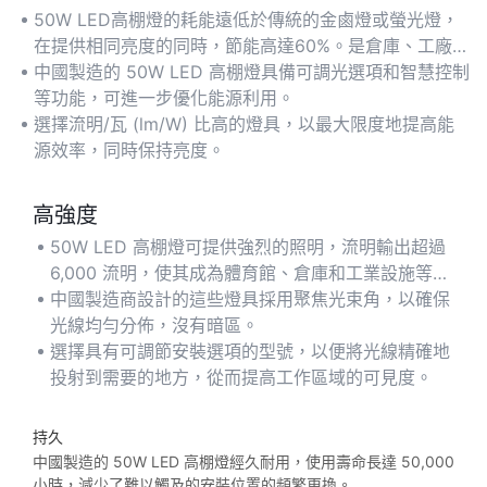
50W LED高棚燈的耗能遠低於傳統的金鹵燈或螢光燈，
在提供相同亮度的同時，節能高達60%。是倉庫、工廠和
需要持續照明的大型商業場所的理想選擇。
中國製造的 50W LED 高棚燈具備可調光選項和智慧控制
等功能，可進一步優化能源利用。
選擇流明/瓦 (lm/W) 比高的燈具，以最大限度地提高能
源效率，同時保持亮度。
高強度
50W LED 高棚燈可提供強烈的照明，流明輸出超過
6,000 流明，使其成為體育館、倉庫和工業設施等高
天花板空間的理想選擇。
中國製造商設計的這些燈具採用聚焦光束角，以確保
光線均勻分佈，沒有暗區。
選擇具有可調節安裝選項的型號，以便將光線精確地
投射到需要的地方，從而提高工作區域的可見度。
持久
中國製造的 50W LED 高棚燈經久耐用，使用壽命長達 50,000
小時，減少了難以觸及的安裝位置的頻繁更換。