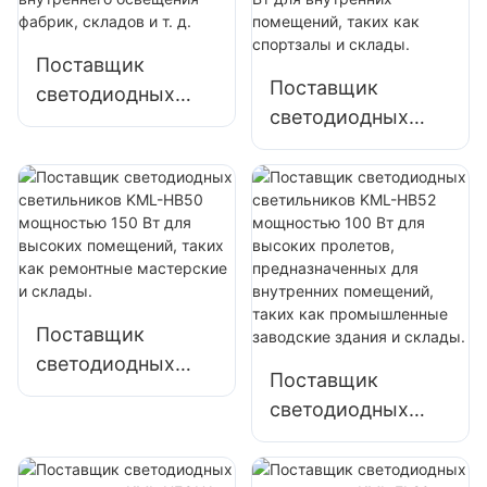
внутреннего
внутреннего
освещения
освещения
Поставщик
фабрик, складов и
фабрик, складов и
Поставщик
светодиодных
т. д.
т. д.
светодиодных
светильников
промышленных и
KML-HB50
шахтерских
мощностью 100
светильников
Вт для высоких
KML-HB30
пролетов,
мощностью 150
внутреннего
Вт для внутренних
освещения
помещений, таких
фабрик, складов и
Поставщик
как спортзалы и
т. д.
светодиодных
Поставщик
склады.
светильников
светодиодных
KML-HB50
светильников
мощностью 150
KML-HB52
Вт для высоких