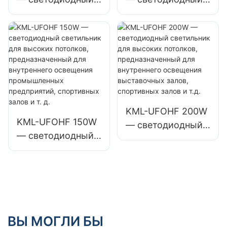
промышленные
светильник для
светильник для
заводские здания
высоких
высоких
и склады.
потолков,
потолков,
предназначенный
предназначенный
для
для
промышленных
промышленных
предприятий,
предприятий,
складов и других
складов и других
KML-UFOHF 200W
KML-UFOHF 150W
помещений.
помещений.
— светодиодный
— светодиодный
светильник для
светильник для
высоких
высоких
потолков,
потолков,
предназначенный
предназначенный
для внутреннего
для внутреннего
освещения
освещения
ВЫ МОГЛИ БЫ
выставочных