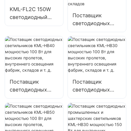
освещения
наружных
KML-FL2C 150W
рекламных щитов
рекламных щитов
Поставщик
светодиодный
и больших
и больших
светодиодных
прожектор для
вывесок
вывесок
прожекторов
наружного
KML-FL2C 200 Вт
освещения стен и
для освещения
территорий.
наружных
парковок и
складов
Поставщик
Поставщик
светодиодных
светодиодных
светильников
светильников
KML-HB40
KML-HB30
мощностью 100
мощностью 100
Вт для высоких
Вт для высоких
пролетов,
пролетов,