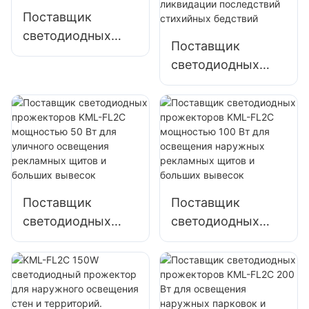
фасадов зданий и
площадок
Поставщик
открытых
светодиодных
пространств
Поставщик
прожекторов
светодиодных
KML-FL05
прожекторов
мощностью 150
KML-FL05
Вт для освещения
мощностью 200
парковок и
Вт для аварийного
складских
освещения и
помещений
освещения мест
ликвидации
Поставщик
Поставщик
последствий
светодиодных
светодиодных
стихийных
прожекторов
прожекторов
бедствий
KML-FL2C
KML-FL2C
мощностью 50 Вт
мощностью 100
для уличного
Вт для освещения