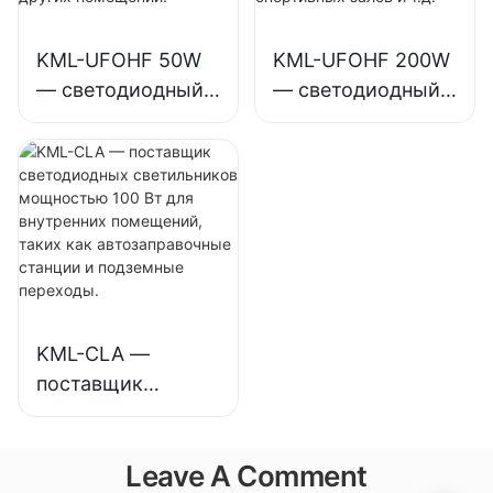
предприятий,
промышленных
складов и других
предприятий,
KML-UFOHF 50W
KML-UFOHF 200W
помещений.
спортивных залов
— светодиодный
— светодиодный
и т. д.
светильник для
светильник для
высоких
высоких
потолков,
потолков,
предназначенный
предназначенный
для
для внутреннего
промышленных
освещения
предприятий,
выставочных
складов и других
залов, спортивных
KML-CLA —
помещений.
залов и т.д.
поставщик
светодиодных
светильников
Leave A Comment
мощностью 100