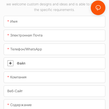
Вт для внутренних
we welcome custom designs and ideas and is able to cater to
помещений, таких
the specific requirements.
как
автозаправочные
Имя
станции и
подземные
Электронная Почта
переходы.
Телефон/WhatsApp
Файл
Компания
Веб-Сайт
Содержание