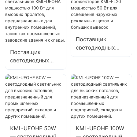
мощностью 100
помещений, таких
Вт для высоких
как ремонтные
пролетов,
мастерские и
предназначенных
склады.
для внутренних
Поставщик
помещений, таких
светодиодных
Поставщик
как
прожекторов
светодиодных
промышленные
KML-FL20
светильников
заводские здания
мощностью 50 Вт
KML-UFOHA
и склады.
для освещения
мощностью 100
наружных
Вт для высоких
рекламных щитов
пролетов,
и больших
предназначенных
вывесок
для внутренних
помещений, таких
KML-UFOHF 50W
KML-UFOHF 100W
как
— светодиодный
— светодиодный