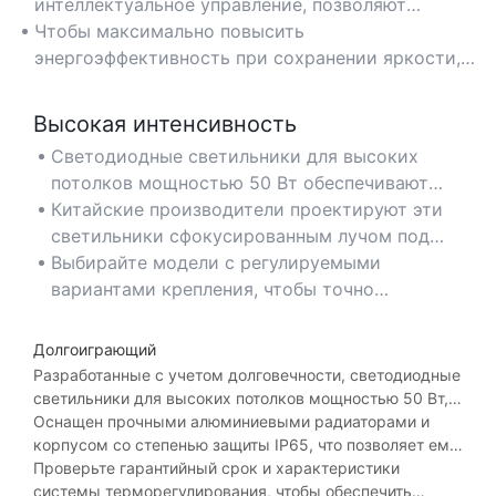
металлогалогенные или люминесцентные лампы,
интеллектуальное управление, позволяют
обеспечивая эквивалентную яркость при
дополнительно оптимизировать
Чтобы максимально повысить
экономии энергии до 60%. Идеально подходят
энергопотребление светодиодных светильников
энергоэффективность при сохранении яркости,
для складов, заводов и больших коммерческих
для высоких потолков мощностью 50 Вт,
выбирайте светильники с высоким
помещений, требующих непрерывного
произведенных в Китае.
соотношением люменов к ватту (лм/Вт).
Высокая интенсивность
освещения.
Светодиодные светильники для высоких
потолков мощностью 50 Вт обеспечивают
интенсивное освещение с световым потоком
Китайские производители проектируют эти
более 6000 люмен, что делает их идеальными
светильники сфокусированным лучом под
для помещений с высокими потолками, таких
нужным углом, чтобы обеспечить
Выбирайте модели с регулируемыми
как спортивные залы, склады и
равномерное распределение света без
вариантами крепления, чтобы точно
промышленные объекты.
темных пятен.
направлять свет туда, где это необходимо,
улучшая видимость во время работы.
Долгоиграющий
Разработанные с учетом долговечности, светодиодные
светильники для высоких потолков мощностью 50 Вт,
произведенные в Китае, служат до 50 000 часов, что
Оснащен прочными алюминиевыми радиаторами и
позволяет сократить частоту замены в
корпусом со степенью защиты IP65, что позволяет ему
труднодоступных местах.
выдерживать воздействие пыли, влаги и вибраций в
Проверьте гарантийный срок и характеристики
сложных условиях эксплуатации.
системы терморегулирования, чтобы обеспечить