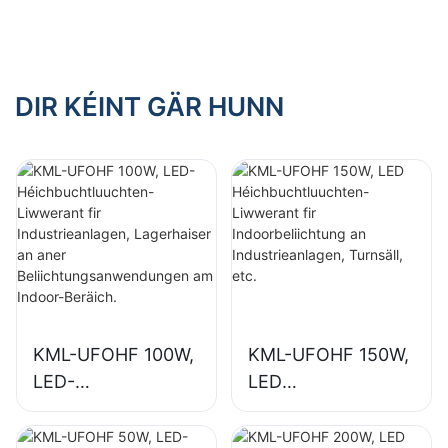
Indoorbeliichtung
Indoorbeliichtung
an
an
Industrieanlagen,
Ausstellungshalen,
Turnsäll, etc.
Turnsäll, etc.
DIR KÉINT GÄR HUNN
KML-UFOHF 100W,
KML-UFOHF 150W,
LED-
LED
Héichbuchtluuchte
Héichbuchtluuchte
n-Liwwerant fir
n-Liwwerant fir