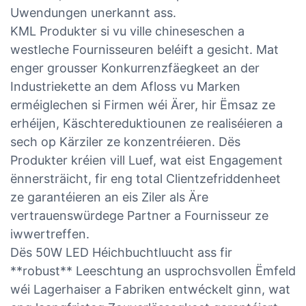
Uwendungen unerkannt ass.
KML Produkter si vu ville chineseschen a
westleche Fournisseuren beléift a gesicht. Mat
enger grousser Konkurrenzfäegkeet an der
Industriekette an dem Afloss vu Marken
erméiglechen si Firmen wéi Ärer, hir Ëmsaz ze
erhéijen, Käschtereduktiounen ze realiséieren a
sech op Kärziler ze konzentréieren. Dës
Produkter kréien vill Luef, wat eist Engagement
ënnersträicht, fir eng total Clientzefriddenheet
ze garantéieren an eis Ziler als Äre
vertrauenswürdege Partner a Fournisseur ze
iwwertreffen.
Dës 50W LED Héichbuchtluucht ass fir
**robust** Leeschtung an usprochsvollen Ëmfeld
wéi Lagerhaiser a Fabriken entwéckelt ginn, wat