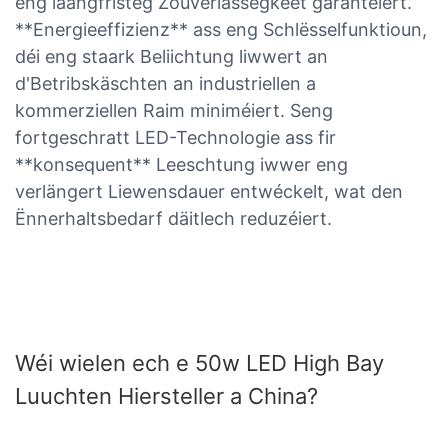
eng laangfristeg Zouverlässegkeet garantéiert.
**Energieeffizienz** ass eng Schlësselfunktioun,
déi eng staark Beliichtung liwwert an
d'Betribskäschten an industriellen a
kommerziellen Raim miniméiert. Seng
fortgeschratt LED-Technologie ass fir
**konsequent** Leeschtung iwwer eng
verlängert Liewensdauer entwéckelt, wat den
Ënnerhaltsbedarf däitlech reduzéiert.
Wéi wielen ech e 50w LED High Bay
Luuchten Hiersteller a China?