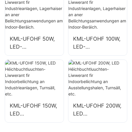
Industriefabriken a
grouss
Lagerhaiser.
Schëlderbeliichtung
KML-UFOHF 50W,
KML-UFOHF 100W,
LED-
LED-
Héichbuchtluuchte
Héichbuchtluuchte
n-Liwwerant fir
n-Liwwerant fir
Industrieanlagen,
Industrieanlagen,
Lagerhaiser an
Lagerhaiser an
aner
aner
Beliichtungsanwen
Beliichtungsanwen
dungen am Indoor-
dungen am Indoor-
KML-UFOHF 150W,
KML-UFOHF 200W,
Beräich.
Beräich.
LED
LED
Héichbuchtluuchte
Héichbuchtluuchte
n-Liwwerant fir
n-Liwwerant fir