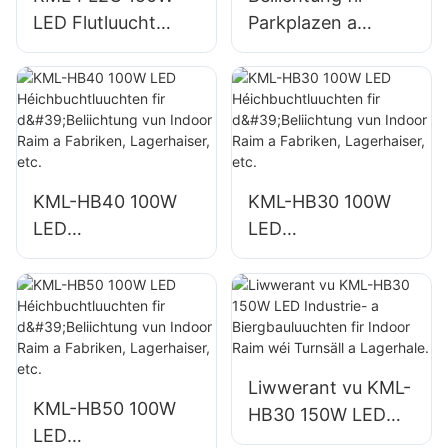
LED Flutluucht
Parkplazen a
Fournisseur fir
Lagerhaiser am
Outdoor Mauer- a
Fräien KML-FL2C
Beräichbeliichtung
200W LED
Flutluuchten
Liwwerant
KML-HB40 100W
KML-HB30 100W
LED
LED
Héichbuchtluuchte
Héichbuchtluuchte
n fir d'Beliichtung
n fir d'Beliichtung
vun Indoor Raim a
vun Indoor Raim a
Fabriken,
Fabriken,
Lagerhaiser, etc.
Lagerhaiser, etc.
Liwwerant vu KML-
KML-HB50 100W
HB30 150W LED
LED
Industrie- a