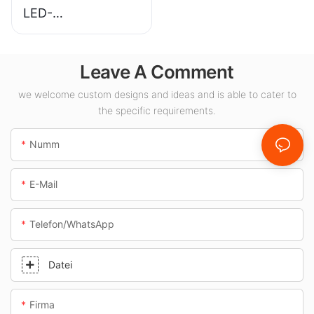
LED-
Balustradeluuchten
-Liwwerant fir
Leave A Comment
Indoor-Raum wéi
Tankstellen an
we welcome custom designs and ideas and is able to cater to
Ënnerféierungen.
the specific requirements.
Numm
E-Mail
Telefon/WhatsApp
Datei
Firma