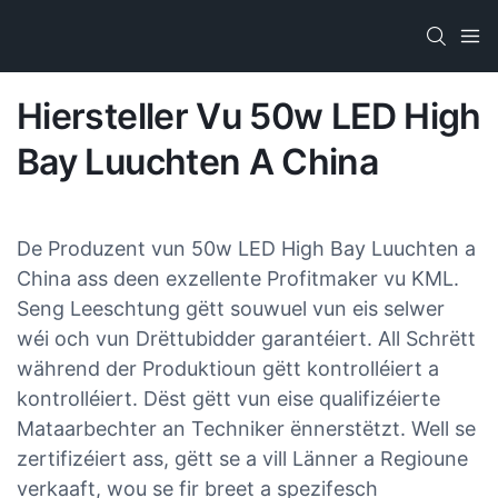
Hiersteller Vu 50w LED High
Bay Luuchten A China
De Produzent vun 50w LED High Bay Luuchten a
China ass deen exzellente Profitmaker vu KML.
Seng Leeschtung gëtt souwuel vun eis selwer
wéi och vun Drëttubidder garantéiert. All Schrëtt
während der Produktioun gëtt kontrolléiert a
kontrolléiert. Dëst gëtt vun eise qualifizéierte
Mataarbechter an Techniker ënnerstëtzt. Well se
zertifizéiert ass, gëtt se a vill Länner a Regioune
verkaaft, wou se fir breet a spezifesch