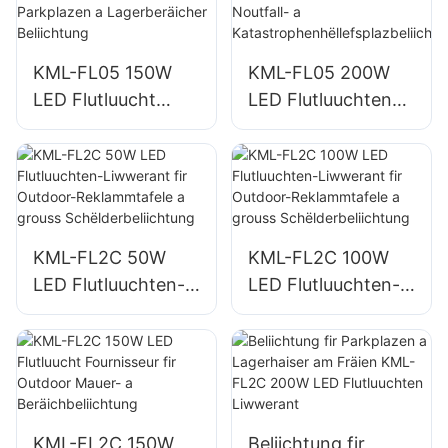
Open-Right-
ng
Beliichtung
KML-FL05 150W
KML-FL05 200W
LED Flutluucht
LED Flutluuchten
Fournisseur fir
Liwwerant,
Parkplazen a
Noutfall- a
Lagerberäicher
Katastrophenhëllef
Beliichtung
splazbeliichtung
KML-FL2C 50W
KML-FL2C 100W
LED Flutluuchten-
LED Flutluuchten-
Liwwerant fir
Liwwerant fir
Outdoor-
Outdoor-
Reklammtafele a
Reklammtafele a
grouss
grouss
Schëlderbeliichtung
Schëlderbeliichtung
KML-FL2C 150W
Beliichtung fir