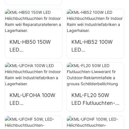
Héichbuchtluuchte
Biergbauluuchten
n fir d'Beliichtung
fir Indoor Raim wéi
vun Indoor Raim a
Turnsäll a
Fabriken,
Lagerhale.
Lagerhaiser, etc.
KML-HB50 150W
KML-HB52 100W
LED
LED
Héichbuchtluuchte
Héichbuchtluuchte
n fir Indoor Raim
n fir Indoor Raim
wéi
wéi
Reparaturatelieren
Industriefabriken a
a Lagerhaiser.
Lagerhaiser.
KML-UFOHA 100W
KML-FL20 50W
LED
LED Flutluuchten-
Héichbuchtluuchte
Liwwerant fir
n fir Indoor Raim
Outdoor-
wéi
Reklammtafele a