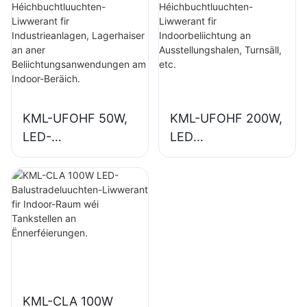
Industrieanlagen,
Indoorbeliichtung
Lagerhaiser an
an
aner
Industrieanlagen,
Beliichtungsanwen
Turnsäll, etc.
dungen am Indoor-
Beräich.
KML-UFOHF 50W,
KML-UFOHF 200W,
LED-
LED
Héichbuchtluuchte
Héichbuchtluuchte
n-Liwwerant fir
n-Liwwerant fir
Industrieanlagen,
Indoorbeliichtung
Lagerhaiser an
an
aner
Ausstellungshalen,
Beliichtungsanwen
Turnsäll, etc.
dungen am Indoor-
Beräich.
KML-CLA 100W