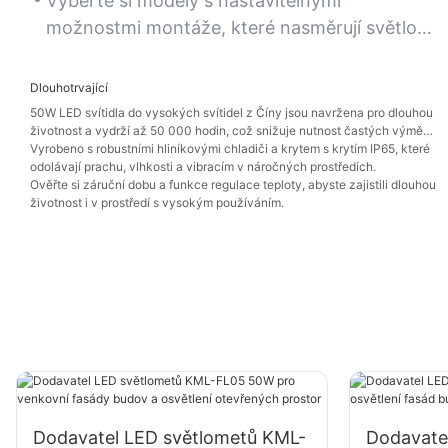
tělocvičny, sklady a průmyslové provozy.
rovnoměrné rozložení světla bez tmavých
Vyberte si modely s nastavitelnými
skvrn.
možnostmi montáže, které nasměrují světlo
přesně tam, kam je potřeba, a zlepší tak
viditelnost při práci.
Dlouhotrvající
50W LED svítidla do vysokých svítidel z Číny jsou navržena pro dlouhou
životnost a vydrží až 50 000 hodin, což snižuje nutnost častých výměn
v těžko dostupných instalacích.
Vyrobeno s robustními hliníkovými chladiči a krytem s krytím IP65, které
odolávají prachu, vlhkosti a vibracím v náročných prostředích.
Ověřte si záruční dobu a funkce regulace teploty, abyste zajistili dlouhou
životnost i v prostředí s vysokým používáním.
Dodavatel LED světlometů KML-
Dodavate