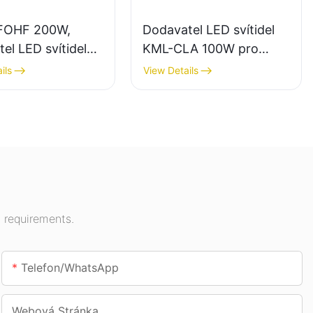
FOHF 200W,
Dodavatel LED svítidel
el LED svítidel
KML-CLA 100W pro
třní osvětlení
vnitřní prostory, jako
ils
View Details
ích hal,
jsou čerpací stanice a
čen atd.
podchody.
 requirements.
Telefon/whatsApp
Webová Stránka