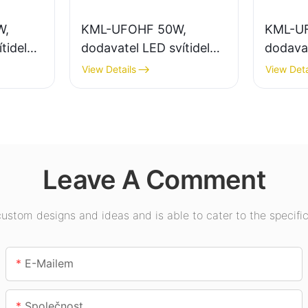
W,
KML-UFOHF 50W,
KML-U
tidel
dodavatel LED svítidel
dodavat
ení
do vysokých hal pro
pro vni
View Details
View Deta
vodů,
průmyslové závody,
výstavn
sklady a další vnitřní
tělocvi
osvětlení.
Leave A Comment
stom designs and ideas and is able to cater to the specific
E-Mailem
Společnost