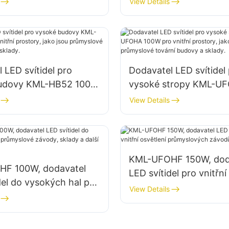
View Details
, skladech atd.
továrnách, skladech at
 LED svítidel pro
Dodavatel LED svítidel
budovy KML-HB52 100W
vysoké stropy KML-U
í prostory, jako jsou
100W pro vnitřní prosto
View Details
vé tovární budovy a
jsou průmyslové továr
a sklady.
KML-UFOHF 150W, dod
F 100W, dodavatel
LED svítidel pro vnitřní
del do vysokých hal pro
průmyslových závodů,
View Details
é závody, sklady a
tělocvičen atd.
řní osvětlení.