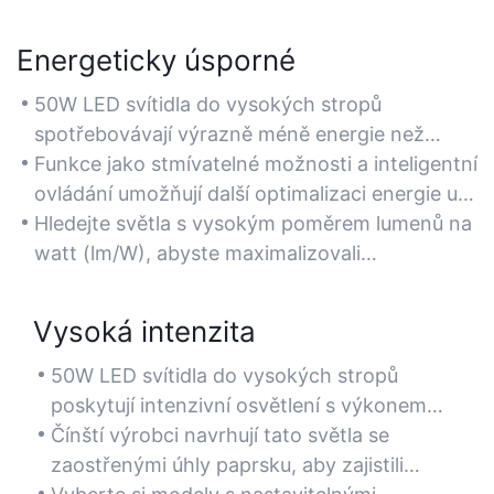
Energeticky úsporné
50W LED svítidla do vysokých stropů
spotřebovávají výrazně méně energie než
tradiční halogenidové nebo zářivkové výbojky
Funkce jako stmívatelné možnosti a inteligentní
a nabízejí ekvivalentní jas s úsporou energie až
ovládání umožňují další optimalizaci energie u
60 %. Ideální pro sklady, továrny a velké
50W LED svítidel pro vysoké stropy čínské
Hledejte světla s vysokým poměrem lumenů na
komerční prostory vyžadující nepřetržité
výroby.
watt (lm/W), abyste maximalizovali
osvětlení.
energetickou účinnost a zároveň zachovali jas.
Vysoká intenzita
50W LED svítidla do vysokých stropů
poskytují intenzivní osvětlení s výkonem
přesahujícím 6 000 lumenů, což je ideální pro
Čínští výrobci navrhují tato světla se
prostory s vysokými stropy, jako jsou
zaostřenými úhly paprsku, aby zajistili