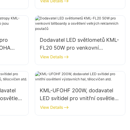
View Details
d.
jsou tělocvičny a sklady.
 pro
Dodavatel LED světlometů KML-
FOHA
FL20 50W pro venkovní
ry, jako
billboardy a osvětlení velkých
View Details
ní budovy
reklamních poutačů
avatel
KML-UFOHF 200W, dodavatel
 osvětlení
LED svítidel pro vnitřní osvětlení
výstavních hal, tělocvičen atd.
View Details