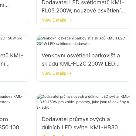
Dodavatel LED světlometů KML-
ní
FL05 200W, nouzové osvětlení a
ch prostor
osvětlení míst pro pomoc při
View Details
katastrofách
metů KML-
Venkovní osvětlení parkovišť a
ní
skladů KML-FL2C 200W LED
světlomet dodavatel
View Details
 pro
Dodavatel průmyslových a
B50 100W
důlních LED světel KML-HB30
 prostor v
150W pro vnitřní prostory, jako