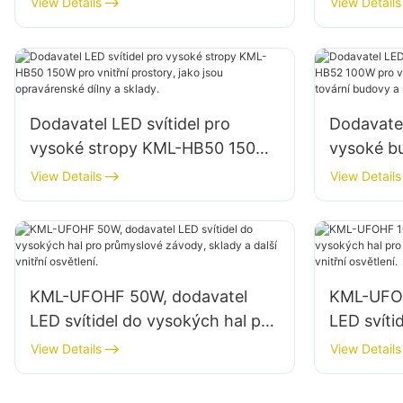
View Details
View Details
továrnách, skladech atd.
továrnách
Dodavatel LED svítidel pro
Dodavatel
vysoké stropy KML-HB50 150W
vysoké 
pro vnitřní prostory, jako jsou
pro vnitřn
View Details
View Details
opravárenské dílny a sklady.
průmyslo
sklady.
KML-UFOHF 50W, dodavatel
KML-UFOH
LED svítidel do vysokých hal pro
LED svíti
průmyslové závody, sklady a
průmyslov
View Details
View Details
další vnitřní osvětlení.
další vnit