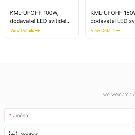
KML-UFOHF 100W,
KML-UFOHF 150
dodavatel LED svítidel
dodavatel LED sví
do vysokých hal pro
pro vnitřní osvětl
View Details
View Details
průmyslové závody,
průmyslových zá
sklady a další vnitřní
tělocvičen atd.
osvětlení.
we welcome cu
Jméno
Soubor