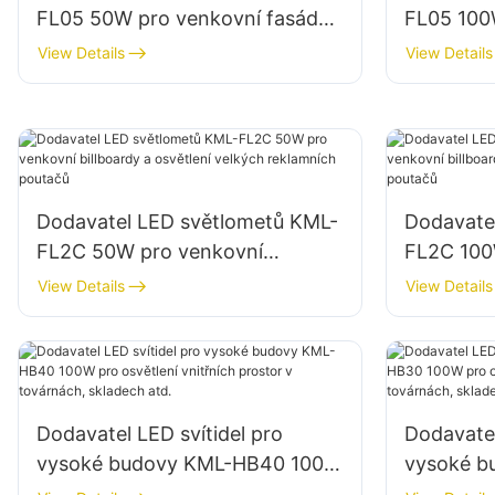
FL05 50W pro venkovní fasády
FL05 100W
budov a osvětlení otevřených
budov a s
View Details
View Details
prostor
Dodavatel LED světlometů KML-
Dodavate
FL2C 50W pro venkovní
FL2C 100
billboardy a osvětlení velkých
billboard
View Details
View Details
reklamních poutačů
reklamní
Dodavatel LED svítidel pro
Dodavatel
vysoké budovy KML-HB40 100W
vysoké 
pro osvětlení vnitřních prostor v
pro osvět