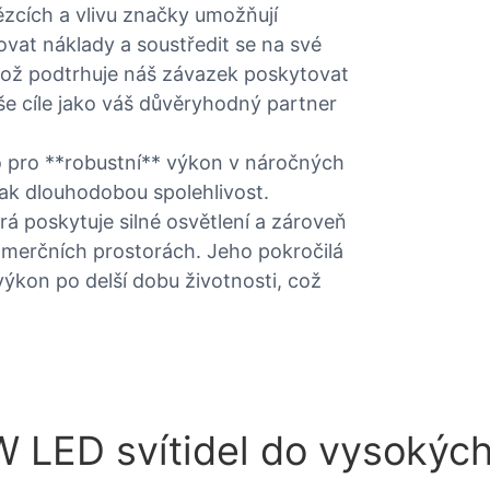
zcích a vlivu značky umožňují
ovat náklady a soustředit se na své
, což podtrhuje náš závazek poskytovat
e cíle jako váš důvěryhodný partner
o pro **robustní** výkon v náročných
 tak dlouhodobou spolehlivost.
erá poskytuje silné osvětlení a zároveň
omerčních prostorách. Jeho pokročilá
ýkon po delší dobu životnosti, což
 LED svítidel do vysokých 