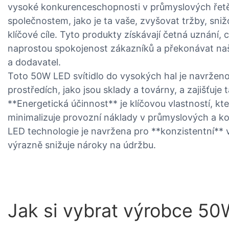
vysoké konkurenceschopnosti v průmyslových řetě
společnostem, jako je ta vaše, zvyšovat tržby, sniž
klíčové cíle. Tyto produkty získávají četná uznání
naprostou spokojenost zákazníků a překonávat naš
a dodavatel.
Toto 50W LED svítidlo do vysokých hal je navržen
prostředích, jako jsou sklady a továrny, a zajišťuje
**Energetická účinnost** je klíčovou vlastností, kt
minimalizuje provozní náklady v průmyslových a k
LED technologie je navržena pro **konzistentní** v
výrazně snižuje nároky na údržbu.
Jak si vybrat výrobce 50W