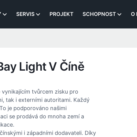
Y
SERVIS
PROJEKT
SCHOPNOST
O
ay Light V Číně
 vynikajícím tvůrcem zisku pro
 tak i externími autoritami. Každý
 To je podporováno našimi
ikaci se prodává do mnoha zemí a
ikace.
ínskými i západními dodavateli. Díky