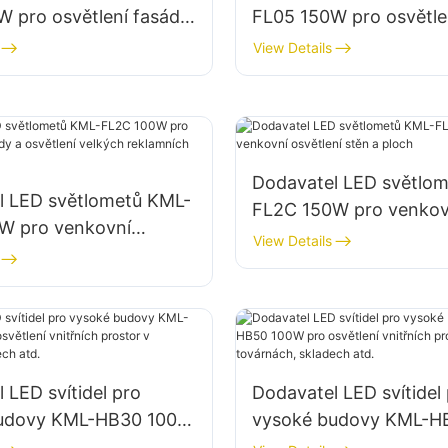
 pro osvětlení fasád
FL05 150W pro osvětle
tavenišť
parkovišť a skladovací
View Details
Dodavatel LED světlo
l LED světlometů KML-
FL2C 150W pro venkov
W pro venkovní
osvětlení stěn a ploch
View Details
y a osvětlení velkých
ch poutačů
 LED svítidel pro
Dodavatel LED svítidel
budovy KML-HB30 100W
vysoké budovy KML-H
lení vnitřních prostor v
pro osvětlení vnitřních