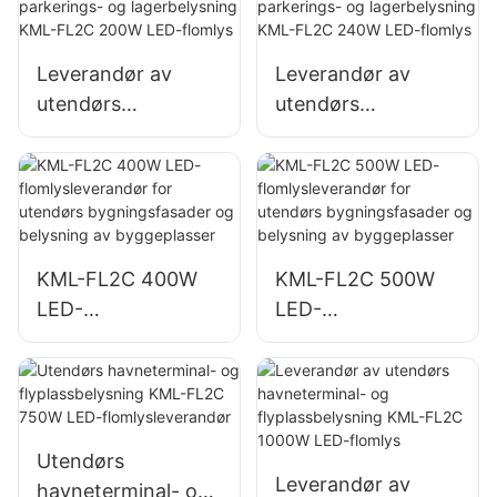
reklametavler og
og
store
områdebelysning
skiltbelysninger
Leverandør av
Leverandør av
utendørs
utendørs
parkerings- og
parkerings- og
lagerbelysning
lagerbelysning
KML-FL2C 200W
KML-FL2C 240W
LED-flomlys
LED-flomlys
KML-FL2C 400W
KML-FL2C 500W
LED-
LED-
flomlysleverandør
flomlysleverandør
for utendørs
for utendørs
bygningsfasader
bygningsfasader
og belysning av
og belysning av
byggeplasser
byggeplasser
Utendørs
Leverandør av
havneterminal- og