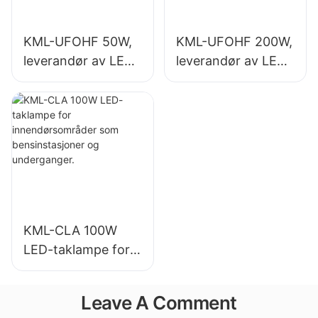
KML-UFOHF 50W,
KML-UFOHF 200W,
leverandør av LED-
leverandør av LED-
høybaylys for
høybalys for
industrianlegg,
innendørsbelysning
lagerbygninger og
i utstillingshaller,
andre
gymsaler osv.
innendørsbelysning
sapplikasjoner.
KML-CLA 100W
LED-taklampe for
innendørsområder
som
Leave A Comment
bensinstasjoner og