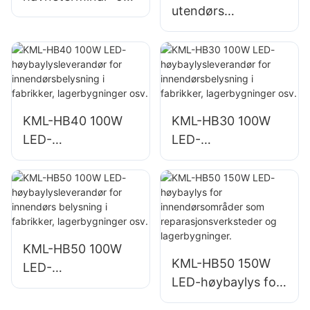
utendørs
flyplassbelysning
havneterminal- og
KML-FL2C 750W
flyplassbelysning
LED-
KML-FL2C 1000W
flomlysleverandør
LED-flomlys
KML-HB40 100W
KML-HB30 100W
LED-
LED-
høybaylysleverand
høybaylysleverand
ør for
ør for
innendørsbelysning
innendørsbelysning
i fabrikker,
i fabrikker,
lagerbygninger osv.
lagerbygninger osv.
KML-HB50 100W
KML-HB50 150W
LED-
LED-høybaylys for
høybaylysleverand
innendørsområder
ør for innendørs