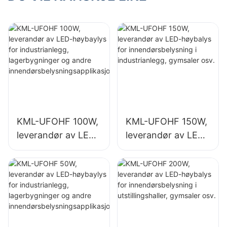
store
store
skiltbelysninger
skiltbelysninger
KML-UFOHF 100W,
KML-UFOHF 150W,
leverandør av LED-
leverandør av LED-
høybaylys for
høybalys for
industrianlegg,
innendørsbelysning
lagerbygninger og
i industrianlegg,
andre
gymsaler osv.
innendørsbelysning
sapplikasjoner.