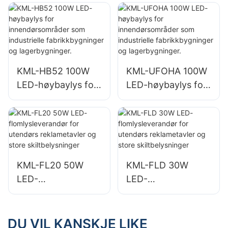
som
belysning i
reparasjonsverkste
fabrikker,
der og
lagerbygninger osv.
lagerbygninger.
KML-HB52 100W
KML-UFOHA 100W
LED-høybaylys for
LED-høybaylys for
innendørsområder
innendørsområder
som industrielle
som industrielle
fabrikkbygninger
fabrikkbygninger
og lagerbygninger.
og lagerbygninger.
KML-FL20 50W
KML-FLD 30W
LED-
LED-
flomlysleverandør
flomlysleverandør
for utendørs
for utendørs
reklametavler og
reklametavler og
DU VIL KANSKJE LIKE