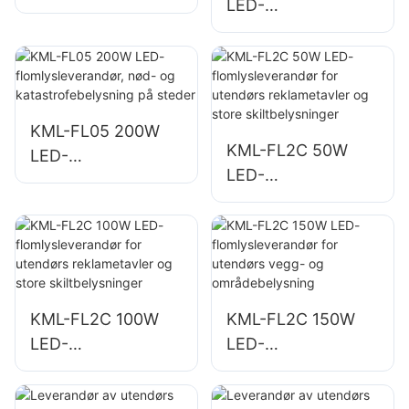
LED-
flomlysleverandør
flomlysleverandør
for
for belysning av
bygningsfasader
parkeringsplasser
og belysning av
og lagerområder
byggeplasser
KML-FL05 200W
KML-FL2C 50W
LED-
LED-
flomlysleverandør,
flomlysleverandør
nød- og
for utendørs
katastrofebelysnin
reklametavler og
g på steder
store
skiltbelysninger
KML-FL2C 100W
KML-FL2C 150W
LED-
LED-
flomlysleverandør
flomlysleverandør
for utendørs
for utendørs vegg-