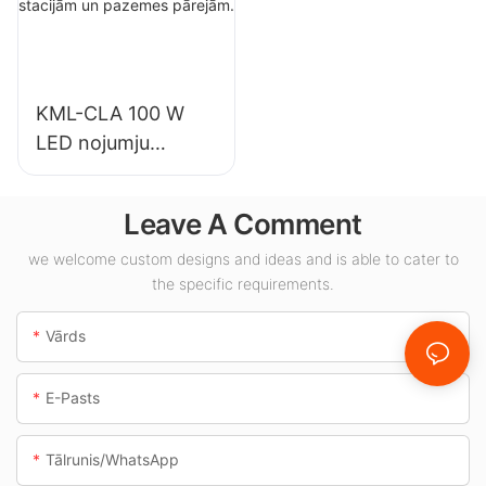
noliktavām un
izstāžu zālēs,
citiem iekštelpu
sporta zālēs utt.
apgaismojuma
lietojumiem.
KML-CLA 100 W
LED nojumju
gaismekļu
piegādātājs
Leave A Comment
iekštelpām,
piemēram,
we welcome custom designs and ideas and is able to cater to
the specific requirements.
degvielas uzpildes
stacijām un
Vārds
pazemes pārejām.
E-Pasts
Tālrunis/WhatsApp