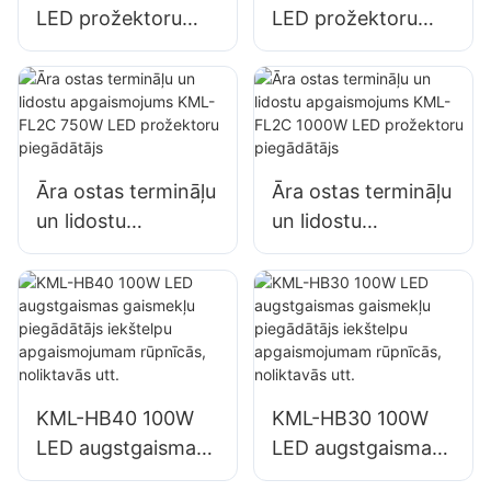
LED prožektoru
LED prožektoru
piegādātājs ēku
piegādātājs ēku
fasāžu un
fasāžu un
būvlaukumu
būvlaukumu
apgaismojumam
apgaismojumam
Āra ostas termināļu
Āra ostas termināļu
un lidostu
un lidostu
apgaismojums
apgaismojums
KML-FL2C 750W
KML-FL2C 1000W
LED prožektoru
LED prožektoru
piegādātājs
piegādātājs
KML-HB40 100W
KML-HB30 100W
LED augstgaismas
LED augstgaismas
gaismekļu
gaismekļu