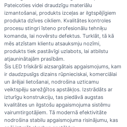
Pateicoties videi draudzīgu materiālu
izmantošanai, produkts izceļas ar ilgtspējīgiem
produkta dzīves cikliem. Kvalitātes kontroles
procesu stingri īsteno profesionālu tehniķu
komanda, lai novērstu defektus. Turklāt, tā kā
mēs atzīstam klientu atsauksmju nozīmi,
produkts tiek pastāvīgi uzlabots, lai atbilstu
atjauninātajām prasībām.
Šis LED trīskārši aizsargātais apgaismojums, kam
ir daudzpusīgs dizains rūpnieciskai, komerciālai
un ārējai lietošanai, nodrošina uzticamu
veiktspēju sarežģītos apstākļos. Izstrādāts ar
izturīgu konstrukciju, tas piedāvā augstas
kvalitātes un ilgstošu apgaismojuma sistēmu
vairumtirgotājiem. Tā modernā efektivitāte
nodrošina stabilu apgaismojuma risinājumu, kas