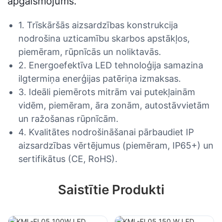
apgaismojums.
1. Trīskāršās aizsardzības konstrukcija
nodrošina uzticamību skarbos apstākļos,
piemēram, rūpnīcās un noliktavās.
2. Energoefektīva LED tehnoloģija samazina
ilgtermiņa enerģijas patēriņa izmaksas.
3. Ideāli piemērots mitrām vai putekļainām
vidēm, piemēram, āra zonām, autostāvvietām
un ražošanas rūpnīcām.
4. Kvalitātes nodrošināšanai pārbaudiet IP
aizsardzības vērtējumus (piemēram, IP65+) un
sertifikātus (CE, RoHS).
Saistītie Produkti