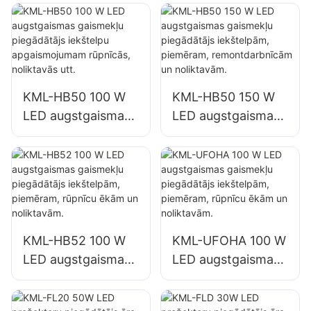
piegādātājs
piegādātājs
iekštelpu
iekštelpu
apgaismojumam
apgaismojumam
rūpnīcās,
rūpnīcās,
noliktavās utt.
noliktavās utt.
KML-HB50 100 W
KML-HB50 150 W
LED augstgaismas
LED augstgaismas
gaismekļu
gaismekļu
piegādātājs
piegādātājs
iekštelpu
iekštelpām,
apgaismojumam
piemēram,
rūpnīcās,
remontdarbnīcām
noliktavās utt.
un noliktavām.
KML-HB52 100 W
KML-UFOHA 100 W
LED augstgaismas
LED augstgaismas
gaismekļu
gaismekļu
piegādātājs
piegādātājs