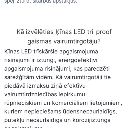
spēj izturēt skarbus apstākļus.
Kā izvēlēties Ķīnas LED tri-proof
gaismas vairumtirgotāju?
Ķīnas LED trīskāršie apgaismojuma
risinājumi ir izturīgi, energoefektīvi
apgaismojuma risinājumi, kas paredzēti
sarežģītām vidēm. Kā vairumtirgotāji tie
piedāvā izmaksu ziņā efektīvu
vairumtirdzniecības iepirkumu
rūpnieciskiem un komerciāliem lietojumiem,
kuriem nepieciešams ūdensnecaurlaidīgs,
putekļu necaurlaidīgs un korozijizturīgs