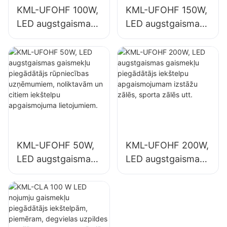
KML-UFOHF 100W,
KML-UFOHF 150W,
LED augstgaismas
LED augstgaismas
gaismekļu
gaismekļu
piegādātājs
piegādātājs
rūpniecības
iekštelpu
uzņēmumiem,
apgaismojumam
noliktavām un
rūpniecības
citiem iekštelpu
uzņēmumos,
apgaismojuma
sporta zālēs utt.
lietojumiem.
KML-UFOHF 50W,
KML-UFOHF 200W,
LED augstgaismas
LED augstgaismas
gaismekļu
gaismekļu
piegādātājs
piegādātājs
rūpniecības
iekštelpu
uzņēmumiem,
apgaismojumam