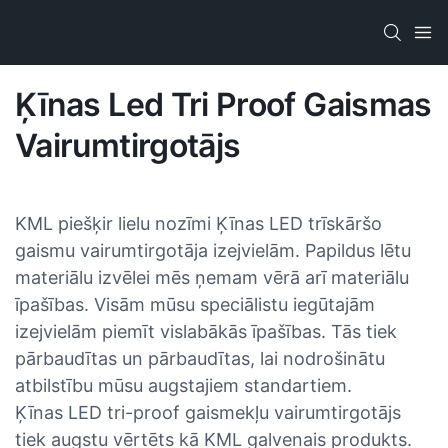
Ķīnas Led Tri Proof Gaismas
Vairumtirgotājs
KML piešķir lielu nozīmi Ķīnas LED trīskāršo
gaismu vairumtirgotāja izejvielām. Papildus lētu
materiālu izvēlei mēs ņemam vērā arī materiālu
īpašības. Visām mūsu speciālistu iegūtajām
izejvielām piemīt vislabākās īpašības. Tās tiek
pārbaudītas un pārbaudītas, lai nodrošinātu
atbilstību mūsu augstajiem standartiem.
Ķīnas LED tri-proof gaismekļu vairumtirgotājs
tiek augstu vērtēts kā KML galvenais produkts.