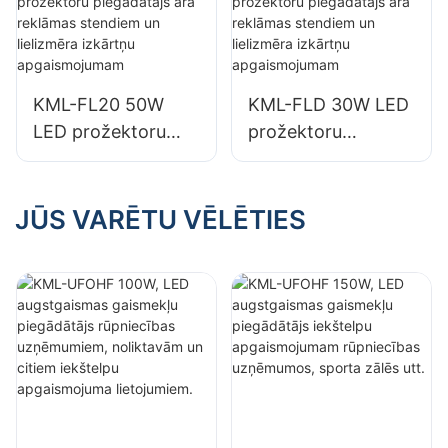
iekštelpām,
iekštelpām,
piemēram, rūpnīcu
piemēram, rūpnīcu
ēkām un
ēkām un
noliktavām.
noliktavām.
KML-FL20 50W
KML-FLD 30W LED
LED prožektoru
prožektoru
piegādātājs āra
piegādātājs āra
reklāmas stendiem
reklāmas stendiem
un lielizmēra
un lielizmēra
JŪS VARĒTU VĒLĒTIES
izkārtņu
izkārtņu
apgaismojumam
apgaismojumam