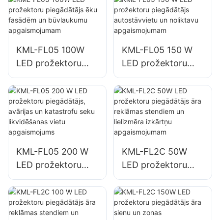
KML-FL05 100W
KML-FL05 150 W
LED prožektoru
LED prožektoru
piegādātājs ēku
piegādātājs
fasādēm un
autostāvvietu un
būvlaukumu
noliktavu
apgaismojumam
apgaismojumam
KML-FL05 200 W
KML-FL2C 50W
LED prožektoru
LED prožektoru
piegādātājs,
piegādātājs āra
avārijas un
reklāmas stendiem
katastrofu seku
un lielizmēra
likvidēšanas vietu
izkārtņu