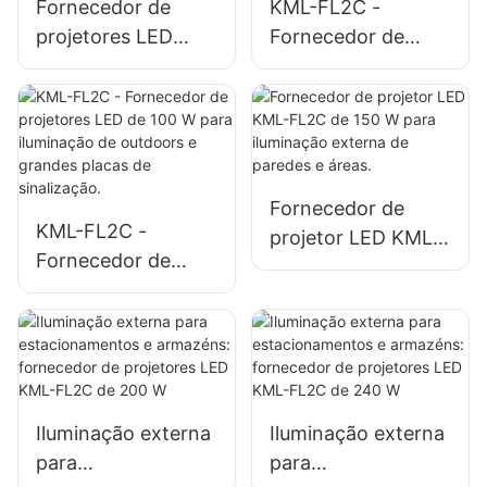
Fornecedor de
KML-FL2C -
projetores LED
Fornecedor de
KML-FL05 de 200
projetores LED de
W para iluminação
50W para
de emergência e
iluminação de
locais de desastres.
outdoors e grandes
placas de
Fornecedor de
sinalização.
KML-FL2C -
projetor LED KML-
Fornecedor de
FL2C de 150 W
projetores LED de
para iluminação
100 W para
externa de paredes
iluminação de
e áreas.
outdoors e grandes
placas de
Iluminação externa
Iluminação externa
sinalização.
para
para