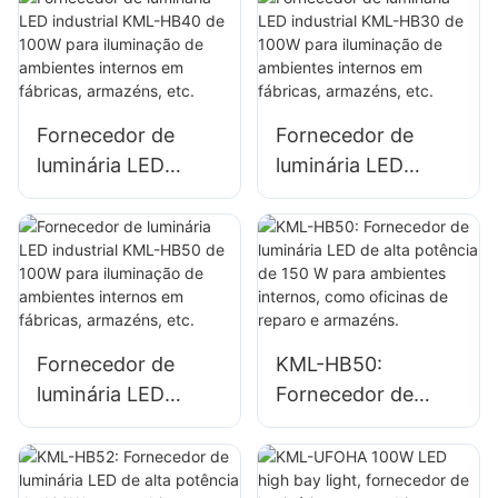
externa de
externa de
terminais
terminais
portuários e
portuários e
aeroportos
aeroportos
Fornecedor de
Fornecedor de
luminária LED
luminária LED
industrial KML-
industrial KML-
HB40 de 100W
HB30 de 100W
para iluminação de
para iluminação de
ambientes internos
ambientes internos
em fábricas,
em fábricas,
armazéns, etc.
armazéns, etc.
Fornecedor de
KML-HB50:
luminária LED
Fornecedor de
industrial KML-
luminária LED de
HB50 de 100W
alta potência de
para iluminação de
150 W para