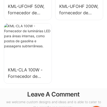
KML-UFOHF 50W,
KML-UFOHF 200W,
fornecedor de
fornecedor de
luminária LED de
luminárias LED de
alta potência para
alta potência para
instalações
iluminação interna
industriais,
em pavilhões de
armazéns e outras
exposições,
aplicações de
ginásios, etc.
iluminação interna.
KML-CLA 100W -
Fornecedor de
luminárias LED para
áreas internas,
Leave A Comment
como postos de
gasolina e
we welcome custom designs and ideas and is able to cater to