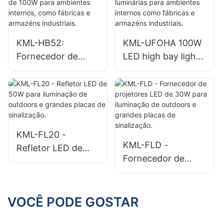
ambientes internos
ambientes
em fábricas,
internos, como
armazéns, etc.
oficinas de reparo
KML-HB52:
KML-UFOHA 100W
e armazéns.
Fornecedor de
LED high bay light,
luminária LED de
fornecedor de
alta potência de
luminárias para
100W para
ambientes internos
ambientes
como fábricas e
internos, como
armazéns
KML-FL20 -
fábricas e
industriais.
KML-FLD -
Refletor LED de
armazéns
Fornecedor de
50W para
industriais.
projetores LED de
iluminação de
30W para
outdoors e grandes
iluminação de
VOCÊ PODE GOSTAR
placas de
outdoors e grandes
sinalização.