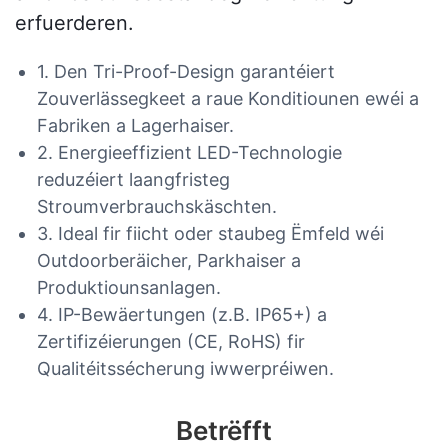
erfuerderen.
1. Den Tri-Proof-Design garantéiert
Zouverlässegkeet a raue Konditiounen ewéi a
Fabriken a Lagerhaiser.
2. Energieeffizient LED-Technologie
reduzéiert laangfristeg
Stroumverbrauchskäschten.
3. Ideal fir fiicht oder staubeg Ëmfeld wéi
Outdoorberäicher, Parkhaiser a
Produktiounsanlagen.
4. IP-Bewäertungen (z.B. IP65+) a
Zertifizéierungen (CE, RoHS) fir
Qualitéitssécherung iwwerpréiwen.
Betrëfft