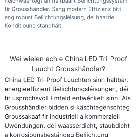
héichwäertegt an haltbaart Beliichtungssystem
fir Grousshändler. Seng modern Effizienz bitt
eng robust Beliichtungsléisung, déi haarde
Konditioune standhält.
Wéi wielen ech e China LED Tri-Proof
Luucht Grousshändler?
China LED Tri-Proof Luuchten sinn haltbar,
energieeffizient Beliichtungsléisungen, déi
fir usprochsvoll Ëmfeld entwéckelt sinn. Als
Grousshändler bidden si käschtegënschteg
Groussakaaf fir industriell a kommerziell
Uwendungen, déi waasserdicht, staubdicht
a korrosiounsbeständeg Beliichtung