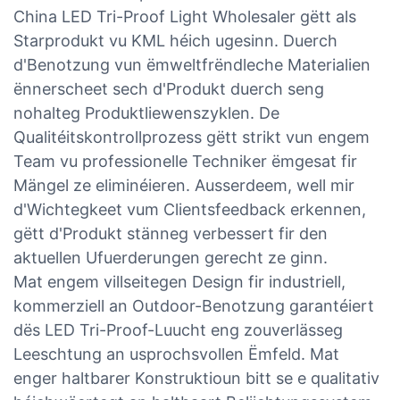
China LED Tri-Proof Light Wholesaler gëtt als
Starprodukt vu KML héich ugesinn. Duerch
d'Benotzung vun ëmweltfrëndleche Materialien
ënnerscheet sech d'Produkt duerch seng
nohalteg Produktliewenszyklen. De
Qualitéitskontrollprozess gëtt strikt vun engem
Team vu professionelle Techniker ëmgesat fir
Mängel ze eliminéieren. Ausserdeem, well mir
d'Wichtegkeet vum Clientsfeedback erkennen,
gëtt d'Produkt stänneg verbessert fir den
aktuellen Ufuerderungen gerecht ze ginn.
Mat engem villseitegen Design fir industriell,
kommerziell an Outdoor-Benotzung garantéiert
dës LED Tri-Proof-Luucht eng zouverlässeg
Leeschtung an usprochsvollen Ëmfeld. Mat
enger haltbarer Konstruktioun bitt se e qualitativ