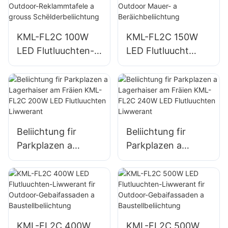
splazbeliichtung
grouss
Schëlderbeliichtung
KML-FL2C 100W
KML-FL2C 150W
LED Flutluuchten-
LED Flutluucht
Liwwerant fir
Fournisseur fir
Outdoor-
Outdoor Mauer- a
Reklammtafele a
Beräichbeliichtung
grouss
Schëlderbeliichtung
Beliichtung fir
Beliichtung fir
Parkplazen a
Parkplazen a
Lagerhaiser am
Lagerhaiser am
Fräien KML-FL2C
Fräien KML-FL2C
200W LED
240W LED
Flutluuchten
Flutluuchten
Liwwerant
Liwwerant
KML-FL2C 400W
KML-FL2C 500W