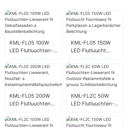
KML-FL05 100W
KML-FL05 150W
LED Flutluuchten-
LED Flutluucht
Liwwerant fir
Fournisseur fir
Gebaifassaden a
Parkplazen a
Baustellenbeliichtu
Lagerberäicher
ng
Beliichtung
KML-FL05 200W
KML-FL2C 50W
LED Flutluuchten
LED Flutluuchten-
Liwwerant,
Liwwerant fir
Noutfall- a
Outdoor-
Katastrophenhëllef
Reklammtafele a