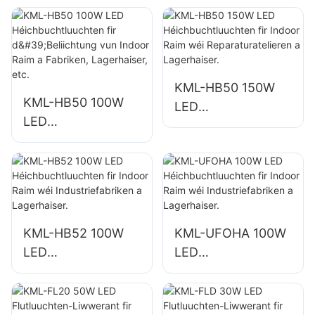
n fir d'Beliichtung
n fir d'Beliichtung
vun Indoor Raim a
vun Indoor Raim a
Fabriken,
Fabriken,
Lagerhaiser, etc.
Lagerhaiser, etc.
KML-HB50 150W
KML-HB50 100W
LED
LED
Héichbuchtluuchte
Héichbuchtluuchte
n fir Indoor Raim
n fir d'Beliichtung
wéi
vun Indoor Raim a
Reparaturatelieren
Fabriken,
a Lagerhaiser.
Lagerhaiser, etc.
KML-HB52 100W
KML-UFOHA 100W
LED
LED
Héichbuchtluuchte
Héichbuchtluuchte
n fir Indoor Raim
n fir Indoor Raim
wéi
wéi