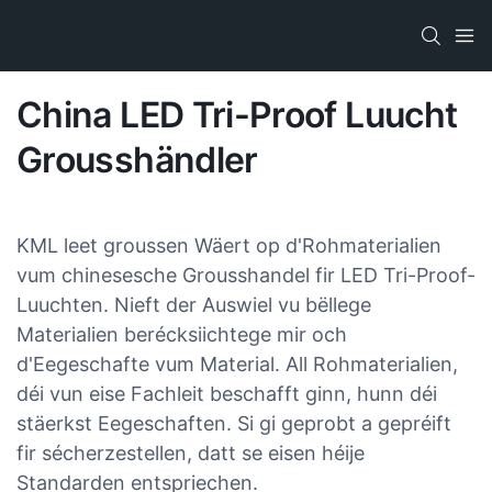
China LED Tri-Proof Luucht
Grousshändler
KML leet groussen Wäert op d'Rohmaterialien
vum chinesesche Grousshandel fir LED Tri-Proof-
Luuchten. Nieft der Auswiel vu bëllege
Materialien berécksiichtege mir och
d'Eegeschafte vum Material. All Rohmaterialien,
déi vun eise Fachleit beschafft ginn, hunn déi
stäerkst Eegeschaften. Si gi geprobt a gepréift
fir sécherzestellen, datt se eisen héije
Standarden entspriechen.