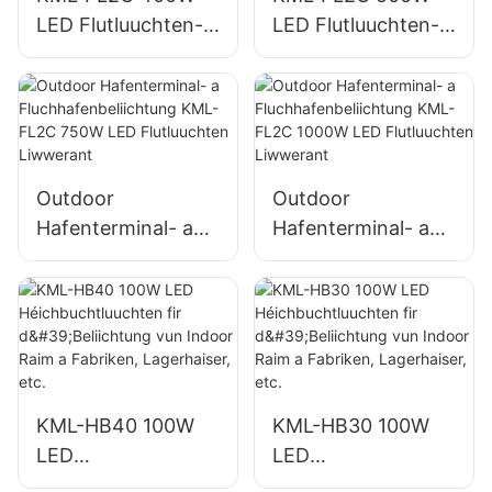
LED Flutluuchten-
LED Flutluuchten-
Liwwerant fir
Liwwerant fir
Outdoor-
Outdoor-
Gebaifassaden a
Gebaifassaden a
Baustellbeliichtung
Baustellbeliichtung
Outdoor
Outdoor
Hafenterminal- a
Hafenterminal- a
Fluchhafenbeliichtu
Fluchhafenbeliichtu
ng KML-FL2C
ng KML-FL2C
750W LED
1000W LED
Flutluuchten
Flutluuchten
Liwwerant
Liwwerant
KML-HB40 100W
KML-HB30 100W
LED
LED
Héichbuchtluuchte
Héichbuchtluuchte