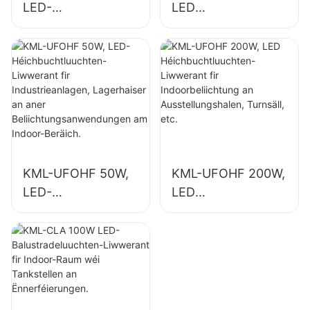
LED-
LED
Héichbuchtluuchte
Héichbuchtluuchte
n-Liwwerant fir
n-Liwwerant fir
Industrieanlagen,
Indoorbeliichtung
Lagerhaiser an
an
aner
Industrieanlagen,
Beliichtungsanwen
Turnsäll, etc.
dungen am Indoor-
Beräich.
KML-UFOHF 50W,
KML-UFOHF 200W,
LED-
LED
Héichbuchtluuchte
Héichbuchtluuchte
n-Liwwerant fir
n-Liwwerant fir
Industrieanlagen,
Indoorbeliichtung
Lagerhaiser an
an
aner
Ausstellungshalen,
Beliichtungsanwen
Turnsäll, etc.