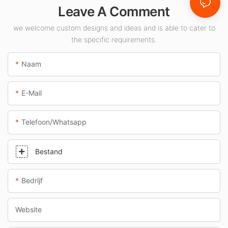
binnenruimtes
Leave A Comment
zoals tankstations
en tunnels.
we welcome custom designs and ideas and is able to cater to
the specific requirements.
Naam
E-Mail
Telefoon/whatsapp
Bestand
Bedrijf
Website