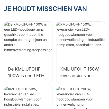
buitenreclamebord
binnenruimtes
en en grote
zoals tankstations
JE HOUDT MISSCHIEN VAN
bewegwijzering.
en tunnels.
De KML-UFOHF
KML-UFOHF 150W,
100W is een LED-
leverancier van
hoogbouwlamp,
LED-
geschikt voor
hoogbouwlampen
industriële
voor
complexen,
binnenverlichting in
magazijnen en
industriële