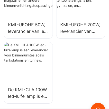
andere
complexen,
binnenverlichtingst
sporthallen, enz.
oepassingen.
KML-UFOHF 50W,
KML-UFOHF 200W,
leverancier van led-
leverancier van
hoogbouwlampen
LED-
voor industriële
hoogbouwlampen
installaties,
voor
magazijnen en
binnenverlichting in
andere
tentoonstellingshall
binnenverlichtingst
en, gymzalen, enz.
oepassingen.
De KML-CLA 100W
led-luifellamp is een
leverancier voor