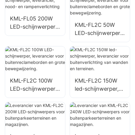
verlichting op
opslagruimteverlich
bouwplaatsen.
ting.
KML-FL05 200W
KML-FL2C 50W
LED-schijnwerper,
LED-schijnwerper,
leverancier, nood-
leverancier voor
en
buitenreclamebord
rampenverlichting
en en grote
bewegwijzering.
KML-FL2C 100W
KML-FL2C 150W
LED-schijnwerper,
led-schijnwerper,
leverancier voor
leverancier voor
buitenreclamebord
buitenverlichting
en en grote
van wanden en
bewegwijzering.
terreinen.