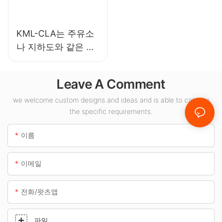
KML-CLA는 주유소
나 지하도와 같은 실
내 공간에 적합한
100W LED 캐노피
Leave A Comment
조명 공급업체입니
다.
we welcome custom designs and ideas and is able to cater to
the specific requirements.
이름
이메일
전화/왓츠앱
파일