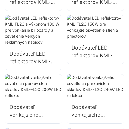
reflektorov KML-
reflektorov KML-
FL05 200W,
FL2C 50W pre
núdzové osvetlenie
vonkajšie billboardy
a osvetlenie miest
a osvetlenie
na pomoc pri
veľkých
katastrofách
reklamných
Dodávateľ LED
nápisov
Dodávateľ LED
reflektorov KML-
reflektorov KML-
FL2C 150W pre
FL2C s výkonom
vonkajšie
100 W pre
osvetlenie stien a
vonkajšie billboardy
priestorov
a osvetlenie
veľkých
Dodávateľ
Dodávateľ
reklamných
vonkajšieho
vonkajšieho
nápisov
osvetlenia
osvetlenia