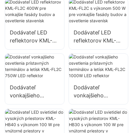
parkovísk a skladov
parkovísk a skladov
KML-FL2C 200W
KML-FL2C 240W
LED reflektor
LED reflektor
Dodávateľ LED
Dodávateľ LED
reflektorov KML-
reflektorov KML-
FL2C 400W pre
FL2C s výkonom
vonkajšie fasády
500 W pre
budov a osvetlenie
vonkajšie fasády
stavenísk
budov a osvetlenie
stavenísk
Dodávateľ
Dodávateľ
vonkajšieho
vonkajšieho
osvetlenia
osvetlenia
prístavných
prístavných
terminálov a letísk
terminálov a letísk
KML-FL2C 750W
KML-FL2C 1000W