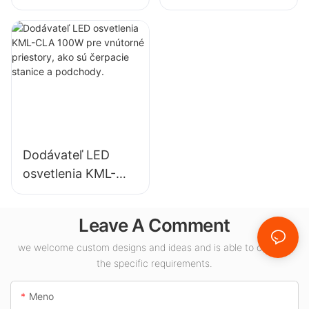
svietidiel do
svietidiel pre
vysokých hal pre
vnútorné
priemyselné
osvetlenie
závody, sklady a
výstavných siení,
iné vnútorné
telocviční atď.
osvetlenie.
Dodávateľ LED
osvetlenia KML-
CLA 100W pre
vnútorné priestory,
Leave A Comment
ako sú čerpacie
stanice a
we welcome custom designs and ideas and is able to cater to
the specific requirements.
podchody.
Meno