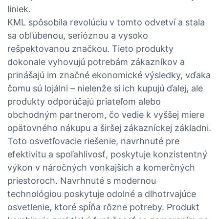
liniek.
KML spôsobila revolúciu v tomto odvetví a stala
sa obľúbenou, serióznou a vysoko
rešpektovanou značkou. Tieto produkty
dokonale vyhovujú potrebám zákazníkov a
prinášajú im značné ekonomické výsledky, vďaka
čomu sú lojálni – nielenže si ich kupujú ďalej, ale
produkty odporúčajú priateľom alebo
obchodným partnerom, čo vedie k vyššej miere
opätovného nákupu a širšej zákazníckej základni.
Toto osvetľovacie riešenie, navrhnuté pre
efektivitu a spoľahlivosť, poskytuje konzistentný
výkon v náročných vonkajších a komerčných
priestoroch. Navrhnuté s modernou
technológiou poskytuje odolné a dlhotrvajúce
osvetlenie, ktoré spĺňa rôzne potreby. Produkt