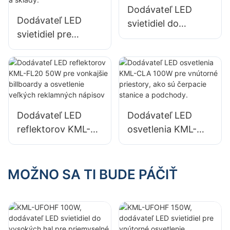
továrňach,
opravárenské
Dodávateľ LED
skladoch atď.
dielne a sklady.
Dodávateľ LED
svietidiel do
svietidiel pre
vysokých
vysoké budovy
priestorov KML-
KML-HB52 s
UFOHA 100W pre
výkonom 100 W
vnútorné priestory,
pre vnútorné
ako sú priemyselné
priestory, ako sú
výrobné budovy a
Dodávateľ LED
Dodávateľ LED
priemyselné
sklady.
reflektorov KML-
osvetlenia KML-
výrobné budovy a
FL20 50W pre
CLA 100W pre
sklady.
vonkajšie billboardy
vnútorné priestory,
a osvetlenie
ako sú čerpacie
MOŽNO SA TI BUDE PÁČIŤ
veľkých
stanice a
reklamných
podchody.
nápisov