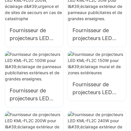
façades de
parkings et d'aires
bâtiments et de
de stockage
chantiers.
Fournisseur de
Fournisseur de
projecteurs LED
projecteurs LED
KML-FL05 200W,
KML-FL2C 50W
éclairage d'urgence
pour l'éclairage
et de sites de
extérieur de
secours en cas de
panneaux
catastrophe
publicitaires et de
Fournisseur de
grandes enseignes.
Fournisseur de
projecteurs LED
projecteurs LED
KML-FL2C 150W
KML-FL2C 100W
pour l'éclairage
pour l'éclairage de
mural et de zones
panneaux
extérieures
publicitaires