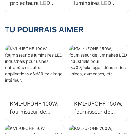
projecteurs LED
luminaires LED
et les entrepôts.
KML-FL20 50W
KML-CLA 100W
pour l'éclairage
pour espaces
extérieur de
intérieurs tels que
TU POURRAIS AIMER
panneaux
les stations-service
publicitaires et de
et les passages
grandes enseignes.
souterrains.
KML-UFOHF 100W,
KML-UFOHF 150W,
fournisseur de
fournisseur de
luminaires LED
luminaires LED
industriels pour
industriels pour