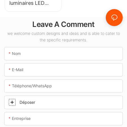
luminaires LED
KML-CLA 100W
pour espaces
Leave A Comment
intérieurs tels que
les stations-service
we welcome custom designs and ideas and is able to cater to
the specific requirements.
et les passages
souterrains.
Nom
E-Mail
Téléphone/WhatsApp
Déposer
Entreprise