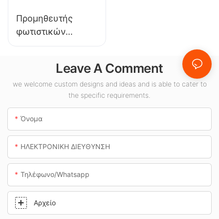
φωτισμού.
Προμηθευτής
φωτιστικών
οροφής LED KML-
CLA 100W για
Leave A Comment
εσωτερικούς
χώρους όπως
we welcome custom designs and ideas and is able to cater to
the specific requirements.
βενζινάδικα και
υπόγειες
Όνομα
διαβάσεις.
ΗΛΕΚΤΡΟΝΙΚΗ ΔΙΕΥΘΥΝΣΗ
Τηλέφωνο/whatsapp
Αρχείο