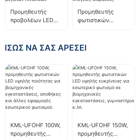
αποθήκες.
εργοστάσια και
Προμηθευτής
Προμηθευτής
αποθήκες.
προβολέων LED
φωτιστικών
KML-FL20 50W για
οροφής LED KML-
εξωτερικές
CLA 100W για
διαφημιστικές
εσωτερικούς
ΊΣΩΣ ΝΑ ΣΑΣ ΑΡΈΣΕΙ
πινακίδες και
χώρους όπως
φωτισμό μεγάλων
βενζινάδικα και
πινακίδων
υπόγειες
διαβάσεις.
KML-UFOHF 100W,
KML-UFOHF 150W,
προμηθευτής
προμηθευτής