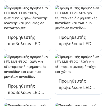
KML-FL05 100W
KML-FL05 150W
για προσόψεις
για φωτισμό
κτιρίων και
χώρων
φωτισμό
στάθμευσης και
εργοταξίων
αποθήκευσης
Προμηθευτής
Προμηθευτής
προβολέων LED
προβολέων LED
KML-FL05 200W,
KML-FL2C 50W για
φωτισμός χώρων
εξωτερικές
έκτακτης ανάγκης
διαφημιστικές
και βοήθειας σε
πινακίδες και
καταστροφές
φωτισμό μεγάλων
Προμηθευτής
πινακίδων
Προμηθευτής
προβολέων LED
προβολέων LED
KML-FL2C 150W
KML-FL2C 100W
για εξωτερικό
για εξωτερικές