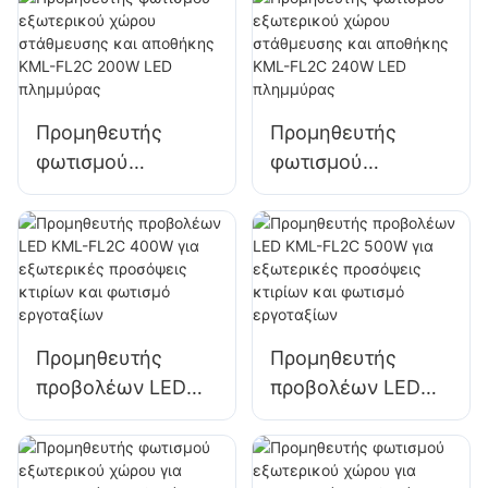
φωτισμό τοίχου
διαφημιστικές
και χώρου
πινακίδες και
φωτισμό μεγάλων
πινακίδων
Προμηθευτής
Προμηθευτής
φωτισμού
φωτισμού
εξωτερικού χώρου
εξωτερικού χώρου
στάθμευσης και
στάθμευσης και
αποθήκης KML-
αποθήκης KML-
FL2C 200W LED
FL2C 240W LED
πλημμύρας
πλημμύρας
Προμηθευτής
Προμηθευτής
προβολέων LED
προβολέων LED
KML-FL2C 400W
KML-FL2C 500W
για εξωτερικές
για εξωτερικές
προσόψεις κτιρίων
προσόψεις κτιρίων