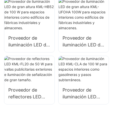
HB50 100W para
HB50 de 150 W
iluminación de
para espacios
espacios interiores
interiores como
en fábricas,
talleres de
almacenes, etc.
reparación y
almacenes.
Proveedor de
Proveedor de
iluminación LED de
iluminación LED de
gran altura KML-
gran altura KML-
HB52 de 100 W
UFOHA 100W para
para espacios
espacios interiores
interiores como
como edificios de
edificios de
fábricas
fábricas
industriales y
Proveedor de
Proveedor de
industriales y
almacenes.
reflectores LED
iluminación LED
almacenes.
KML-FL20 de 50 W
KML-CLA de 100 W
para vallas
para espacios