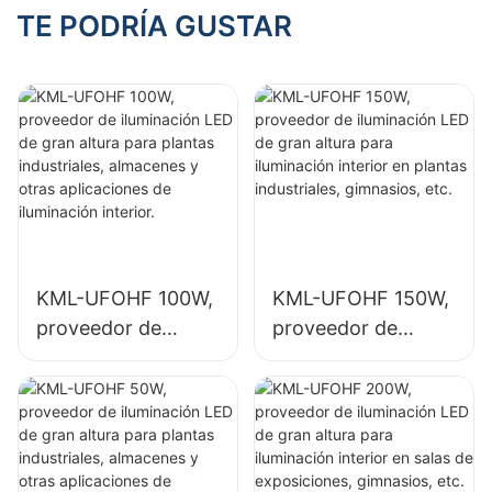
publicitarias
interiores como
TE PODRÍA GUSTAR
exteriores e
gasolineras y pasos
iluminación de
subterráneos.
señalización de
gran tamaño.
KML-UFOHF 100W,
KML-UFOHF 150W,
proveedor de
proveedor de
iluminación LED de
iluminación LED de
gran altura para
gran altura para
plantas
iluminación interior
industriales,
en plantas
almacenes y otras
industriales,