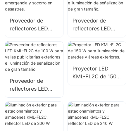
obras de
almacenamiento
construcción.
Proveedor de
Proveedor de
reflectores LED
reflectores LED
KML-FL05 de 200
KML-FL2C de 50 W
W para iluminación
para vallas
de sitios de
publicitarias
emergencia y
exteriores e
socorro en
iluminación de
Proyector LED
desastres.
señalización de
KML-FL2C de 150
Proveedor de
gran tamaño.
W para iluminación
reflectores LED
de paredes y áreas
KML-FL2C de 100
exteriores.
W para vallas
publicitarias
exteriores e
iluminación de