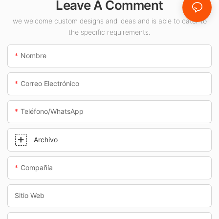
Leave A Comment
interiores como
gasolineras y pasos
we welcome custom designs and ideas and is able to cater to
the specific requirements.
subterráneos.
Nombre
Correo Electrónico
Teléfono/WhatsApp
Archivo
Compañía
Sitio Web