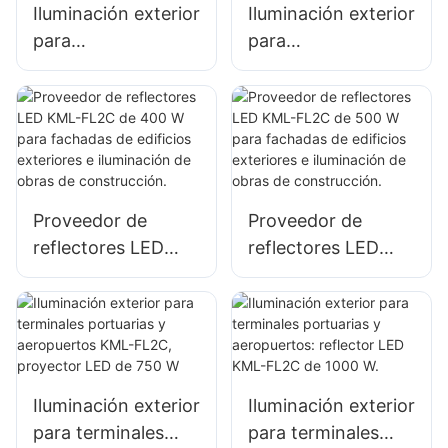
Iluminación exterior
Iluminación exterior
señalización de
para
para
gran tamaño.
estacionamientos y
estacionamientos y
almacenes KML-
almacenes KML-
FL2C, reflector LED
FL2C, reflector LED
de 200 W
de 240 W
Proveedor de
Proveedor de
reflectores LED
reflectores LED
KML-FL2C de 400
KML-FL2C de 500
W para fachadas
W para fachadas
de edificios
de edificios
exteriores e
exteriores e
iluminación de
iluminación de
Iluminación exterior
Iluminación exterior
obras de
obras de
para terminales
para terminales
construcción.
construcción.