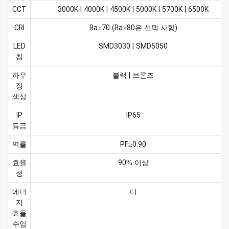
CCT
3000K | 4000K | 4500K | 5000K | 5700K | 6500K
CRI
Ra≥70 (Ra≥80은 선택 사항)
LED
SMD3030 | SMD5050
칩
하우
블랙 | 브론즈
징
색상
IP
IP65
등급
역률
PF≥0.90
효율
90% 이상
성
에너
디
지
효율
수업