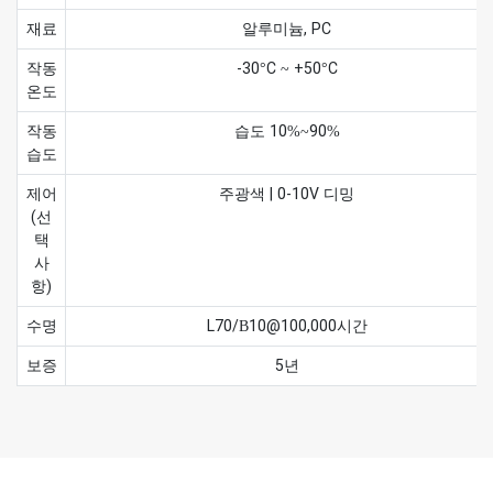
재료
알루미늄, PC
작동
-30°C ~ +50°C
온도
작동
습도 10%~90%
습도
제어
주광색 | 0-10V 디밍
(선
택
사
항)
수명
L70/B10@100,000시간
보증
5년