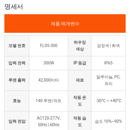
명세서
제품 매개변수
하우징
모델 번호
FL05-300
검정색 | 회색
색상
입력 전력
300W
IP 등급
IP65
알루미늄, PC,
루멘 출력
42,000미터
재료
유리
작동 온
효능
140 루멘/와트
-30°C ~ +40°C
도
AC120-277V,
작동 습
입력 전압
습도 10%~90%
50Hz | 60Hz
도