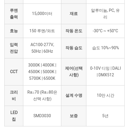
루멘
알루미늄, PC, 유
15,000미터
재료
출력
리
효능
150 루멘/와트
작동 온도
-30°C ~ +50°C
입력
AC100-277V,
작동 습도
습도 10%~90%
전압
50Hz | 60Hz
3000K | 4000K |
제어(선택
0-10V 디밍 | DALI
CCT
4500K | 5000K |
사항)
| DMX512
5700K | 6500K
크리
Ra≥70 (Ra≥80은
설계 수명
10만 시간
비
선택 사항)
LED
SMD3030
보증
5년
칩