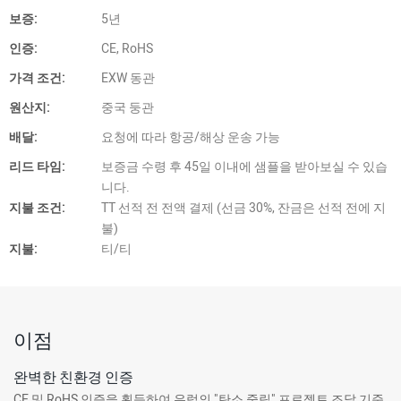
보증:
5년
인증:
CE, RoHS
가격 조건:
EXW 동관
원산지:
중국 둥관
배달:
요청에 따라 항공/해상 운송 가능
리드 타임:
보증금 수령 후 45일 이내에 샘플을 받아보실 수 있습
니다.
지불 조건:
TT 선적 전 전액 결제 (선금 30%, 잔금은 선적 전에 지
불)
지불:
티/티
이점
완벽한 친환경 인증
CE 및 RoHS 인증을 획득하여 유럽의 "탄소 중립" 프로젝트 조달 기준