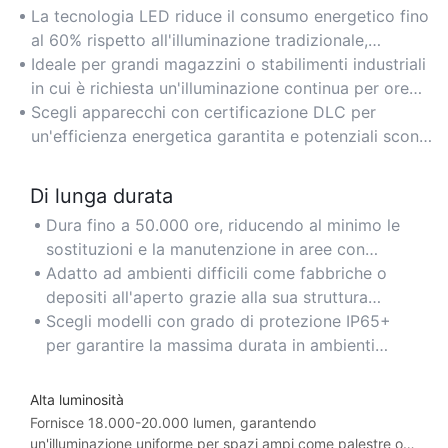
La tecnologia LED riduce il consumo energetico fino
al 60% rispetto all'illuminazione tradizionale,
abbassando notevolmente le bollette elettriche.
Ideale per grandi magazzini o stabilimenti industriali
in cui è richiesta un'illuminazione continua per ore
prolungate.
Scegli apparecchi con certificazione DLC per
un'efficienza energetica garantita e potenziali sconti
sulle utenze.
Di lunga durata
Dura fino a 50.000 ore, riducendo al minimo le
sostituzioni e la manutenzione in aree con
soffitti alti o difficili da raggiungere.
Adatto ad ambienti difficili come fabbriche o
depositi all'aperto grazie alla sua struttura
resistente.
Scegli modelli con grado di protezione IP65+
per garantire la massima durata in ambienti
polverosi o umidi.
Alta luminosità
Fornisce 18.000-20.000 lumen, garantendo
un'illuminazione uniforme per spazi ampi come palestre o