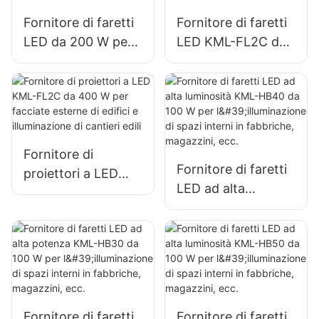
grandi insegne
Fornitore di faretti
Fornitore di faretti
LED da 200 W per
LED KML-FL2C da
illuminazione di
240 W per
parcheggi e
illuminazione di
magazzini esterni
parcheggi e
KML-FL2C
magazzini esterni
Fornitore di
Fornitore di faretti
proiettori a LED
LED ad alta
KML-FL2C da 400
luminosità KML-
W per facciate
HB40 da 100 W per
esterne di edifici e
l'illuminazione di
illuminazione di
spazi interni in
cantieri edili
fabbriche,
magazzini, ecc.
Fornitore di faretti
Fornitore di faretti