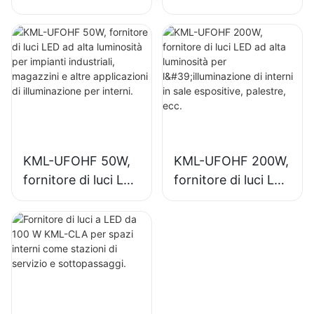
ad alta luminosità
ad alta luminosità
per impianti
per l'illuminazione
industriali,
interna di impianti
magazzini e altre
industriali, palestre,
applicazioni di
ecc.
illuminazione per
interni.
KML-UFOHF 50W,
KML-UFOHF 200W,
fornitore di luci LED
fornitore di luci LED
ad alta luminosità
ad alta luminosità
per impianti
per l'illuminazione
industriali,
di interni in sale
magazzini e altre
espositive,
applicazioni di
palestre, ecc.
illuminazione per
interni.