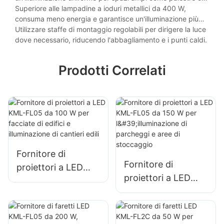
hangar per aeromobili.
Superiore alle lampadine a ioduri metallici da 400 W,
consuma meno energia e garantisce un'illuminazione più
luminosa e chiara.
Utilizzare staffe di montaggio regolabili per dirigere la luce
dove necessario, riducendo l'abbagliamento e i punti caldi.
Prodotti Correlati
Fornitore di
Fornitore di
proiettori a LED
proiettori a LED
KML-FL05 da 100
KML-FL05 da 150
W per facciate di
W per
edifici e
l'illuminazione di
illuminazione di