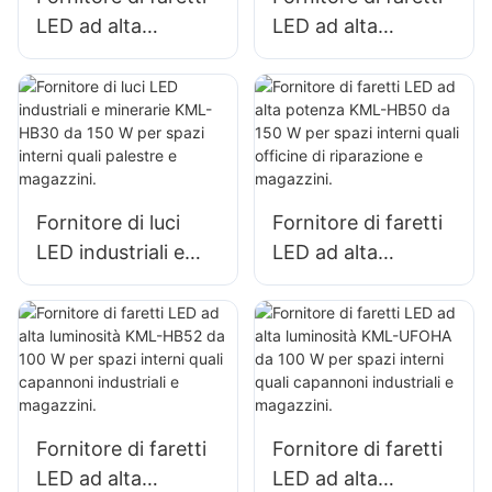
LED ad alta
LED ad alta
potenza KML-HB30
luminosità KML-
da 100 W per
HB50 da 100 W per
l'illuminazione di
l'illuminazione di
spazi interni in
spazi interni in
fabbriche,
fabbriche,
magazzini, ecc.
magazzini, ecc.
Fornitore di luci
Fornitore di faretti
LED industriali e
LED ad alta
minerarie KML-
potenza KML-HB50
HB30 da 150 W per
da 150 W per spazi
spazi interni quali
interni quali officine
palestre e
di riparazione e
magazzini.
magazzini.
Fornitore di faretti
Fornitore di faretti
LED ad alta
LED ad alta